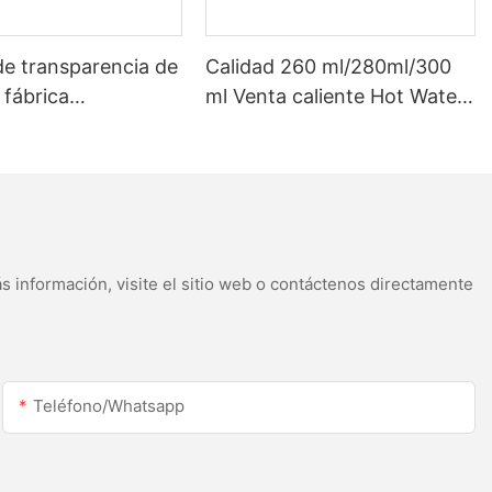
de transparencia de
Calidad 260 ml/280ml/300
 fábrica
ml Venta caliente Hot Water
izado para 300 ml
White Acetic Sellant para
o LED y sellador de
acero inoxidable
acética de
s
s información, visite el sitio web o contáctenos directamente
Teléfono/whatsapp