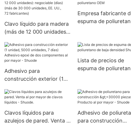
>15000 (piezas):
Negociable (días) 60
Empresa fabricante d
29999 piezas US.0
espuma de poliureta
Clavo líquido para madera
Suministro
OEM
(más de 12 000 unidades):
negociable (días) (más de
30 000 unidades, EE. UU.,
72 fabricantes)
Lista de precios de
espuma de poliuretan
Adhesivo para
baja densidad Shuod
construcción exterior (1
unidad, 5000 unidades, 7
días) Adhesivo epoxi de
dos componentes al por
mayor - Shuode
Clavos líquidos para
Adhesivo de poliuret
azulejos de pared. Venta al
para construcción
por mayor de clavos
>=30000 piezas US.0