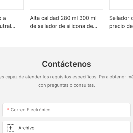
o a
Alta calidad 280 ml 300 ml
Sellador 
utral
de sellador de silicona de
precio de
 blanca
vidrio de vidrio múltiple a
personal
de baño
prueba de meteorológico
para tech
para cocina para cocina
silicona 
canalone
Contáctenos
s capaz de atender los requisitos específicos. Para obtener má
con preguntas o consultas.
Correo Electrónico
Archivo