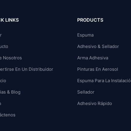
K LINKS
PRODUCTS
r
Espuma
ucto
Adhesivo & Sellador
e Nosotros
Arma Adhesiva
rtirse En Un Distribuidor
Pinturas En Aerosol
cio
Espuma Para La Instalaci
ias & Blog
Sellador
o
Adhesivo Rápido
áctenos