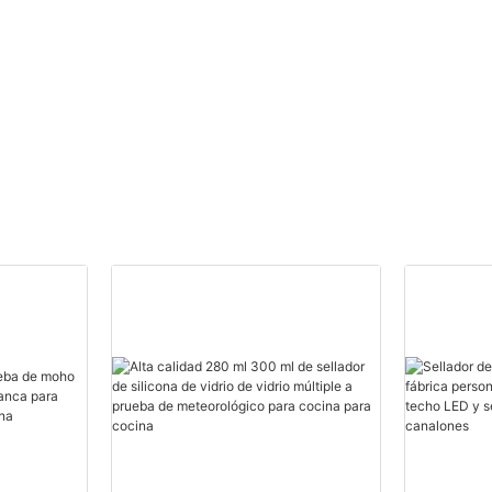
20 000 piezas): 14 días.
r -
Proveedores de espuma
de poliuretano
personalizada.