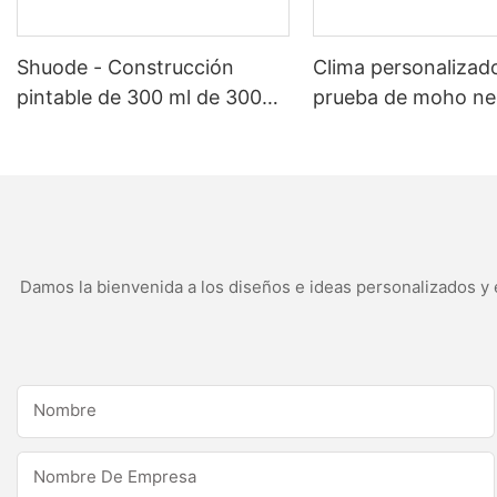
Shuode - Construcción
Clima personalizad
pintable de 300 ml de 300
prueba de moho ne
ml sellador acrílico sellador
sellador de silicona
acrílico sellador de silicona
para aplicaciones 
de cocina
Damos la bienvenida a los diseños e ideas personalizados y e
Nombre
Nombre De Empresa