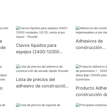
ra
Adhesivos de
Clavos líquidos para
ode
construcción
espejos (2400-12000
impermeables a
unidades, US.15), venta al
mayor - Shuod
por mayor - Shuode
Lista de precios del
adhesivo de construcción
no
Producto Adhes
de secado rápido Shuode
construcción d
poliuretano 1 -