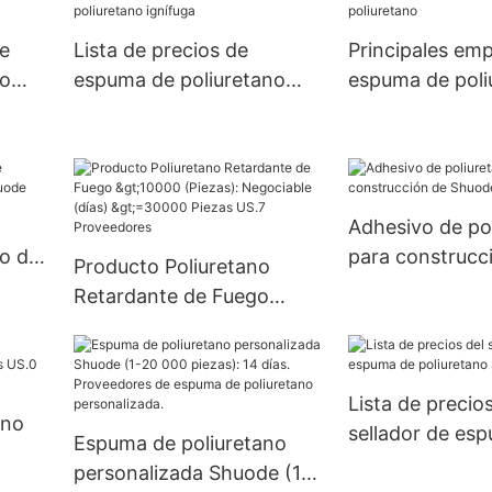
(piezas): 15 (dí
00-
>=30000 pieza
e
Lista de precios de
Principales em
Suministro
no
espuma de poliuretano
espuma de poli
ignífuga
Adhesivo de po
o de
para construcc
Producto Poliuretano
e
Shuode
Retardante de Fuego
>10000 (Piezas):
Negociable (días)
>=30000 Piezas US.7
Lista de precios
Proveedores
ano
sellador de es
Espuma de poliuretano
poliuretano Sh
personalizada Shuode (1-