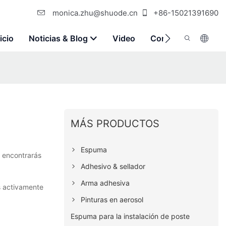
monica.zhu@shuode.cn
+86-15021391690
icio
Noticias & Blog
Video
Contáctenos
MÁS PRODUCTOS
Espuma
o encontrarás
Adhesivo & sellador
Arma adhesiva
s activamente
Pinturas en aerosol
Espuma para la instalación de poste