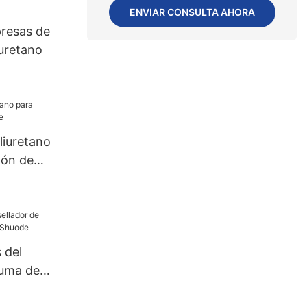
as)
ENVIAR CONSULTA AHORA
s US.3
presas de
uretano
liuretano
ión de
 del
puma de
uode