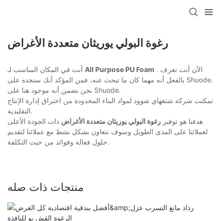
رغوة البولي يوريثان متعددة الأغراض
. الآن أنت تعرف
All Purpose PU Foam
أنت في المكان المناسب لـ
بالفعل أنه مهما كان ما تبحث عنه، فمن المؤكد أنك ستجده على Shuode.
نحن نضمن أنه موجود هنا على Shuode.
تمكنت شركة شنغهاي شوود لمواد البناء المحدودة من اختراق إدارة الإنتاج
التقليدية.
هدفنا هو توفير
رغوة البولي يوريثان متعددة الأغراض
ذات الجودة الأعلى
لعملائنا على المدى الطويل وسوف نتعاون بشكل نشط مع عملائنا لتقديم
حلول فعالة وفوائد من حيث التكلفة.
منتجات ذات صله