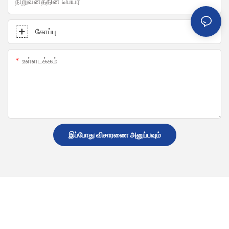
நிறுவனத்தின் பெயர்
கோப்பு
உள்ளடக்கம்
இப்போது விசாரணை அனுப்பவும்