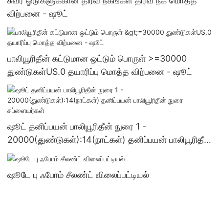
சுவர் ஓடுகளுக்கான திரவ நகங்கள் திரவ நக மொத்த
விற்பனை - ஷூட்
பாலியூரிதீன் கட்டுமான ஒட்டும் பொருள் >=30000
துண்டுகள்US.0 தயாரிப்பு மொத்த விற்பனை - ஷூட்
ஷூட் தனிப்பயன் பாலியூரிதீன் நுரை 1 -
20000(துண்டுகள்):14(நாட்கள்) தனிப்பயன் பாலியூரிதீன்
நுரை சப்ளையர்கள்
ஷூடே பு ஃபோம் சீலண்ட் விலைப்பட்டியல்