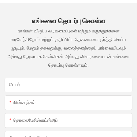
எங்களை தொடர்பு கொள்ள
நாங்கள் விருப்ப வடிவமைப்புகள் மற்றும் கருத்துக்களை
வரவேற்கிறோம் மற்றும் குறிப்பிட்ட தேவைகளை பூர்த்தி செய்ய
முடியும். மேலும் தகவலுக்கு, வலைத்தளத்தைப் பார்வையிடவும்
அல்லது நேரடியாக கேள்விகள் அல்லது விசாரணையுடன் எங்களை
தொடர்பு கொள்ளவும்.
பெயர்
மின்னஞ்சல்
தொலைபேசி/வாட்ஸ்அப்