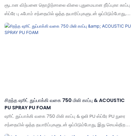
சூடான விற்பனை தொழிற்சாலை விலை புதுமையான நீர்ப்புகா காப்பு
ஸ்ப்ரே பு ஃபோம் சந்தையில் ஒத்த தயாரிப்புகளுடன் ஒப்பிடும்போது,
இது செயல்திறன், தரம், தோற்றம் போன்றவற்றில் ஒப்பிடமுடியாத
சிறந்த நன்மைகளைக் கொண்டுள்ளது, மேலும் சந்தையில் ஒரு நல்ல
பெயரைப் பெறுகிறது. ஷூட் கடந்தகால தயாரிப்புகளின்
குறைபாடுகளை சுருக்கமாகக் கூறுகிறது, மேலும் அவற்றை
தொடர்ந்து மேம்படுத்துகிறது. சூடான விற்பனை தொழிற்சாலை
விலை புதுமையான நீர்ப்புகா காப்பு ஸ்ப்ரே பு நுயை உங்கள்
தேவைகளுக்கு ஏற்ப தனிப்பயனாக்கலாம்
சிறந்த ஷூட் துப்பாக்கி வகை 750 மிலி காப்பு & ACOUSTIC
PU SPRAY PU FOAM
ஷூட் துப்பாக்கி வகை 750 மிலி காப்பு & ஒலி PU ஸ்ப்ரே PU நுரை
சந்தையில் ஒத்த தயாரிப்புகளுடன் ஒப்பிடும்போது, இது செயல்திறன்,
தரம், தோற்றம் போன்றவற்றில் ஒப்பிடமுடியாத சிறந்த நன்மைகளைக்