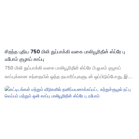
சிறந்த புதிய 750 மிலி துப்பாக்கி வகை பாலியூரிதீன் ஸ்ப்ரே பு
ஃபோம் குழாய் காப்பு
750 மிலி துப்பாக்கி வகை பாலியூரிதீன் ஸ்ப்ரே பி.ஓ.எம் குழாய்
காப்புக்கான சந்தையில் ஒத்த தயாரிப்புகளுடன் ஒப்பிடும்போது, இது
செயல்திறன், தரம், தோற்றம் போன்றவற்றில் ஒப்பிடமுடியாத சிறந்த
நன்மைகளைக் கொண்டுள்ளது, மேலும் சந்தையில் ஒரு நல்ல
பெயரைப் பெறுகிறது. ஷூட் கடந்தகால தயாரிப்புகளின்
குறைபாடுகளை சுருக்கமாகக் கூறுகிறது, மேலும் அவற்றை
தொடர்ந்து மேம்படுத்துகிறது. குழாய் காப்புக்கான 750 மில்லி
துப்பாக்கி வகை பாலியூரிதீன் ஸ்ப்ரே பு ஃபோம் ஆகியவற்றின்
விவரக்குறிப்புகள் உங்கள் தேவைகளுக்கு ஏற்ப