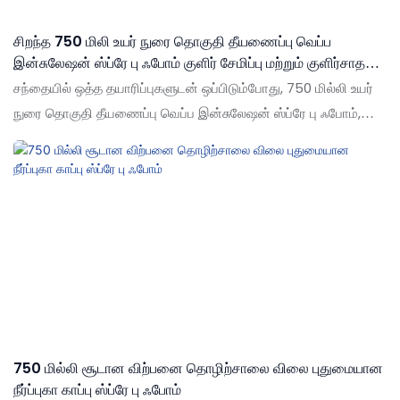
சிறந்த 750 மிலி உயர் நுரை தொகுதி தீயணைப்பு வெப்ப
இன்சுலேஷன் ஸ்ப்ரே பு ஃபோம் குளிர் சேமிப்பு மற்றும் குளிர்சாதன
பெட்டியில்
சந்தையில் ஒத்த தயாரிப்புகளுடன் ஒப்பிடும்போது, 750 மில்லி உயர்
நுரை தொகுதி தீயணைப்பு வெப்ப இன்சுலேஷன் ஸ்ப்ரே பு ஃபோம்,
சந்தையில் ஒத்த தயாரிப்புகளுடன் ஒப்பிடும்போது, இது செயல்திறன்,
தரம், தோற்றம் போன்றவற்றில் ஒப்பிடமுடியாத சிறந்த நன்மைகளைக்
கொண்டுள்ளது, மேலும் சந்தையில் ஒரு நல்ல நற்பெயரைப்
பெறுகிறது. ஷூட் கடந்தகால தயாரிப்புகளின் குறைபாடுகளைச்
சுருக்கமாகக் கூறுகிறது, மேலும் அவற்றை தொடர்ந்து
மேம்படுத்துகிறது. குளிர் சேமிப்பகத்திற்கான 750 மிலி உயர் நுரை
தொகுதி தீயணைப்பு வெப்ப காப்பு ஸ்ப்ரே பு ஃபோம் ஆகியவற்றின்
விவரக்குறிப்புகள் உங்கள் தேவைகளுக்கு ஏற்ப
தனிப்பயனாக்கப்படலாம்
750 மில்லி சூடான விற்பனை தொழிற்சாலை விலை புதுமையான
நீர்ப்புகா காப்பு ஸ்ப்ரே பு ஃபோம்