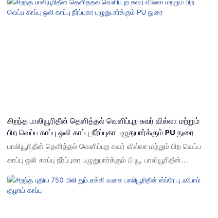
கொண்டுள்ளது, மேலும் சந்தையில் ஒரு நல்ல பெயரைப் பெறுகிறது.
ஷூட் கடந்தகால தயாரிப்புகளின் குறைபாடுகளை சுருக்கமாகக்
கூறுகிறது, மேலும் அவற்றை தொடர்ந்து மேம்படுத்துகிறது. ஷூட்
துப்பாக்கி வகை 750 மிலி காப்பு விவரக்குறிப்புகள் & உங்கள்
தேவைகளுக்கு ஏற்ப ஒலி பு ஸ்ப்ரே பு நுரை தனிப்பயனாக்கலாம்
சிறந்த பாலியூரிதீன் தெளித்தல் வெளிப்புற சுவர் வில்லா மற்றும்
பிற வெப்ப காப்பு ஒலி காப்பு நீர்ப்புகா பழுதுபார்க்கும் PU நுரை
பாலியூரிதீன் தெளித்தல் வெளிப்புற சுவர் வில்லா மற்றும் பிற வெப்ப
காப்பு ஒலி காப்பு நீர்ப்புகா பழுதுபார்க்கும் பி.யூ. பாலியூரிதீன்
தெளித்தல் வெளிப்புற சுவர் வில்லா மற்றும் பிற வெப்ப காப்பு ஒலி
காப்பு உங்கள் தேவைகளுக்கு ஏற்ப தனிப்பயனாக்கப்படலாம்