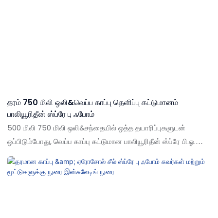
தரம் 750 மிலி ஒலி&வெப்ப காப்பு தெளிப்பு கட்டுமானம்
பாலியூரிதீன் ஸ்ப்ரே பு ஃபோம்
500 மிலி 750 மிலி ஒலி&சந்தையில் ஒத்த தயாரிப்புகளுடன்
ஒப்பிடும்போது, வெப்ப காப்பு கட்டுமான பாலியூரிதீன் ஸ்ப்ரே பி.ஓ.
500 மிலி 750 மிலி ஒலியின் விவரக்குறிப்புகள்&வெப்ப காப்பு
கட்டுமானம் பாலியூரிதீன் ஸ்ப்ரே PU நுரை உங்கள் தேவைகளுக்கு
ஏற்ப தனிப்பயனாக்கப்படலாம்