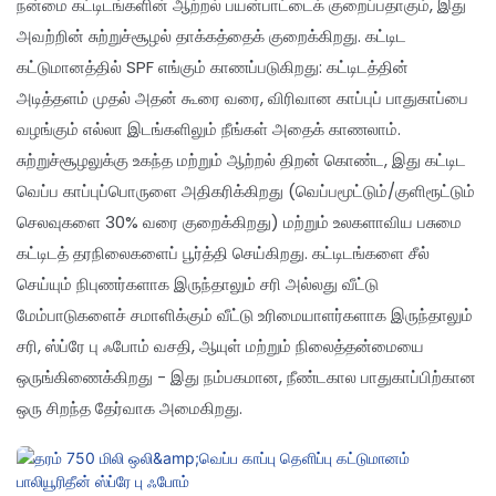
நன்மை கட்டிடங்களின் ஆற்றல் பயன்பாட்டைக் குறைப்பதாகும், இது
அவற்றின் சுற்றுச்சூழல் தாக்கத்தைக் குறைக்கிறது. கட்டிட
கட்டுமானத்தில் SPF எங்கும் காணப்படுகிறது: கட்டிடத்தின்
அடித்தளம் முதல் அதன் கூரை வரை, விரிவான காப்புப் பாதுகாப்பை
வழங்கும் எல்லா இடங்களிலும் நீங்கள் அதைக் காணலாம்.
சுற்றுச்சூழலுக்கு உகந்த மற்றும் ஆற்றல் திறன் கொண்ட, இது கட்டிட
வெப்ப காப்புப்பொருளை அதிகரிக்கிறது (வெப்பமூட்டும்/குளிரூட்டும்
செலவுகளை 30% வரை குறைக்கிறது) மற்றும் உலகளாவிய பசுமை
கட்டிடத் தரநிலைகளைப் பூர்த்தி செய்கிறது. கட்டிடங்களை சீல்
செய்யும் நிபுணர்களாக இருந்தாலும் சரி அல்லது வீட்டு
மேம்பாடுகளைச் சமாளிக்கும் வீட்டு உரிமையாளர்களாக இருந்தாலும்
சரி, ஸ்ப்ரே பு ஃபோம் வசதி, ஆயுள் மற்றும் நிலைத்தன்மையை
ஒருங்கிணைக்கிறது - இது நம்பகமான, நீண்டகால பாதுகாப்பிற்கான
ஒரு சிறந்த தேர்வாக அமைகிறது.