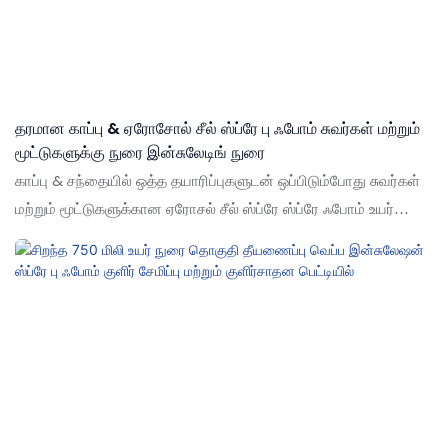
தரமான காப்பு & ஏரோசோல் சீல் ஸ்ப்ரே பு ஃபோம் சுவர்கள் மற்றும்
மூட்டுகளுக்கு நுரை இன்சுலேடிங் நுரை
காப்பு & சந்தையில் ஒத்த தயாரிப்புகளுடன் ஒப்பிடும்போது சுவர்கள்
மற்றும் மூட்டுகளுக்கான ஏரோசல் சீல் ஸ்ப்ரே ஸ்ப்ரே ஃபோம் உயர்
செயல்திறன் மூடிய செல் இன்சுலேடிங் நுரை, இது செயல்திறன், தரம்,
தோற்றம் போன்றவற்றில் ஒப்பிடமுடியாத சிறந்த நன்மைகளைக்
கொண்டுள்ளது, மேலும் சந்தையில் ஒரு நல்ல பெயரைப் பெறுகிறது.
கடந்த கால தயாரிப்புகளின் குறைபாடுகளை சுருக்கமாகக் கூறுகிறது,
மேலும் அவற்றை தொடர்ந்து மேம்படுத்துகிறது. காப்பு
விவரக்குறிப்புகள் & ஏரோசல் சீல் ஸ்ப்ரே நுரை உயர் செயல்திறன்
கொண்ட மூடிய செல் சுவர்கள் மற்றும் மூட்டுகளுக்கான நுரை உங்கள்
தேவைகளுக்கு ஏற்ப தனிப்பயனாக்கப்படலாம்