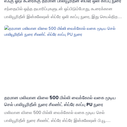
எஃகு ஓடு கூரைக்கு தரமான பாலியூரிதீன் ஸ்ப்ரே ஒலி காப்பு நுரை
சந்தையில் ஒத்த தயாரிப்புகளுடன் ஒப்பிடும்போது, கூரைக்கான
பாலியூரிதீன் இன்சுலேஷன் ஸ்ப்ரே ஒலி காப்பு நுரை, இது செயல்திறன்,
தரம், தோற்றம் போன்றவற்றில் ஒப்பிடமுடியாத சிறந்த நன்மைகளைக்
கொண்டுள்ளது, மேலும் சந்தையில் ஒரு நல்ல பெயரைப் பெறுகிறது.
கடந்த தயாரிப்புகளின் குறைபாடுகளை சுருக்கமாகக் கூறுகிறது,
மேலும் அவற்றை தொடர்ந்து மேம்படுத்துகிறது. பாலியூரிதீன்
இன்சுலேஷன் ஸ்ப்ரே ஒலி காப்பு நுரை உங்கள் தேவைகளுக்கு ஏற்ப
தனிப்பயனாக்கப்படலாம்
தரமான மலிவான விலை 500 மில்லி வைக்கோல் வகை மூடிய
செல் பாலியூரிதீன் நுரை சீலண்ட் ஸ்ப்ரே காப்பு PU நுரை
மலிவான விலை 500 மில்லி வைக்கோல் வகை மூடிய செல்
பாலியூரிதீன் நுரை சீலண்ட் ஸ்ப்ரே ஸ்ப்ரே இன்சுலேஷன் பி.யூ.