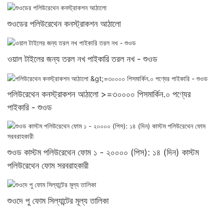
শুওডের পলিউরেথেন কনস্ট্রাকশন আঠালো
ওয়াল টাইলের জন্য তরল নখ পাইকারি তরল নখ - শুওড
পলিউরেথেন কনস্ট্রাকশন আঠালো >=৩০০০০ পিসমার্কিন.০ পণ্যের
পাইকারি - শুওড
শুওড কাস্টম পলিউরেথেন ফোম ১ - ২০০০০ (পিস): ১৪ (দিন) কাস্টম
পলিউরেথেন ফোম সরবরাহকারী
শুওদে পু ফোম সিল্যান্টের মূল্য তালিকা