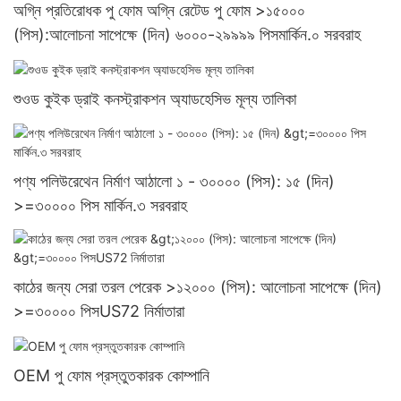
অগ্নি প্রতিরোধক পু ফোম অগ্নি রেটেড পু ফোম >১৫০০০
(পিস):আলোচনা সাপেক্ষে (দিন) ৬০০০-২৯৯৯৯ পিসমার্কিন.০ সরবরাহ
শুওড কুইক ড্রাই কনস্ট্রাকশন অ্যাডহেসিভ মূল্য তালিকা
পণ্য পলিউরেথেন নির্মাণ আঠালো ১ - ৩০০০০ (পিস): ১৫ (দিন)
>=৩০০০০ পিস মার্কিন.৩ সরবরাহ
কাঠের জন্য সেরা তরল পেরেক >১২০০০ (পিস): আলোচনা সাপেক্ষে (দিন)
>=৩০০০০ পিসUS72 নির্মাতারা
OEM পু ফোম প্রস্তুতকারক কোম্পানি