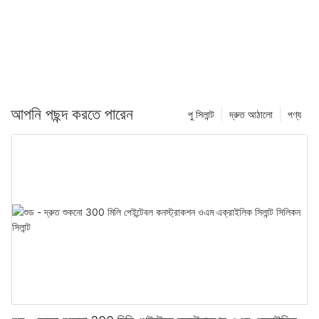
আপনি পছন্দ করতে পারেন
পু সিলান্ট
দ্রুত আঠালো
পণ্য