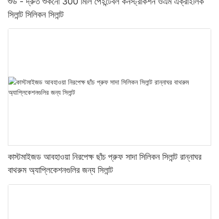
শুড - দ্রুত শুকনো 300 মিলি পেইন্টেবল কনস্ট্রাকশন ওএম এক্রাইলিক
সিলান্ট সিলিকন সিলান্ট
কাস্টমাইজড আবহাওয়া নিরপেক্ষ ছাঁচ প্রুফ সাদা সিলিকন সিলান্ট রান্নাঘর
বাথরুম অ্যাপ্লিকেশনগুলির জন্য সিলান্ট