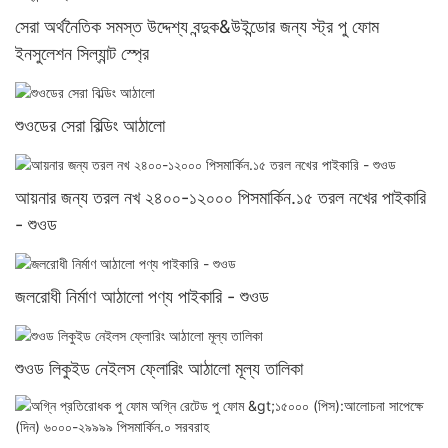
সেরা অর্থনৈতিক সমস্ত উদ্দেশ্য বন্দুক&উইন্ডোর জন্য স্ট্র পু ফোম
ইনসুলেশন সিল্যান্ট স্প্রে
শুওডের সেরা বিল্ডিং আঠালো
আয়নার জন্য তরল নখ ২৪০০-১২০০০ পিসমার্কিন.১৫ তরল নখের পাইকারি
- শুওড
জলরোধী নির্মাণ আঠালো পণ্য পাইকারি - শুওড
শুওড লিকুইড নেইলস ফ্লোরিং আঠালো মূল্য তালিকা