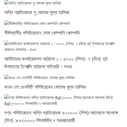
অগ্নি প্রতিরোধক পু ফোমের মূল্য তালিকা
শীর্ষস্থানীয় পলিউরেথেন ফোম কোম্পানি কোম্পানি
আউটডোর কনস্ট্রাকশন আঠালো ১ - ৫০০০ (পিস): ৭ (দিন) দুই
উপাদানের ইপোক্সি আঠালো পাইকারি - শুওড
শুওড লো ডেনসিটি পলিউরেথেন ফোমের মূল্য তালিকা
পণ্য পলিউরেথেন অগ্নি প্রতিরোধক >১০০০০ (পিস):আলোচনা সাপেক্ষে
(দিন) >=৩০০০০ পিসমার্কিন.৭ সরবরাহকারী