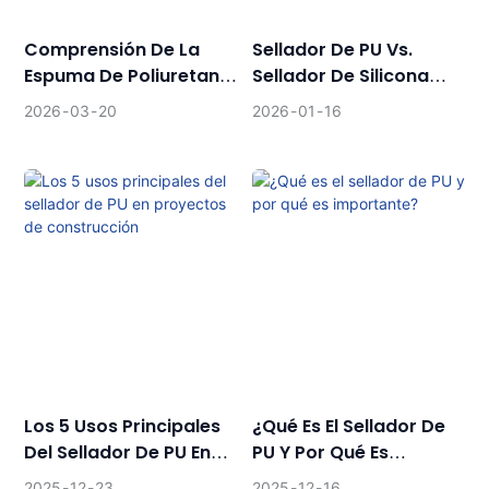
Comprensión De La
Sellador De PU Vs.
Espuma De Poliuretano:
Sellador De Silicona
Beneficios Y
Neutra: ¿cómo Elegir El
2026
03
20
2026
01
16
Aplicaciones
Adecuado?
Los 5 Usos Principales
¿Qué Es El Sellador De
Del Sellador De PU En
PU Y Por Qué Es
Proyectos De
Importante?
2025
12
23
2025
12
16