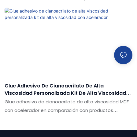
productos similares en el mercado, tiene ventajas
sobresalientes incomparables en términos de
rendimiento, calidad, apariencia, etc., y disfruta de una
buena reputación en el mercado. Las especificaciones
del activador del kit MDF + Superglue 400ml + 100g de
adhesivo de cianoacrilato y activador se pueden
personalizar de acuerdo con sus necesidades
Glue Adhesivo De Cianoacrilato De Alta
Viscosidad Personalizada Kit De Alta Viscosidad
Con Acelerador
Glue adhesivo de cianoacrilato de alta viscosidad MDF
con acelerador en comparación con productos
similares en el mercado, tiene ventajas sobresalientes
incomparables en términos de rendimiento, calidad,
apariencia, etc., y disfruta de una buena reputación en