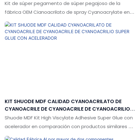
Kit de súper pegamento de súper pegajoso de la
fábrica OEM Cianoacrilato de spray Cyanoacrylate en
comparación con productos similares en el mercado,
tiene ventajas sobresalientes incomparables en
términos de rendimiento, calidad, apariencia, etc., y
disfruta de una buena reputación en el mercado. Las
especificaciones del activador de spray de curado de
fábrica OEM Cyanoacrylate Adhesive Super Glue MDF Kit
se pueden personalizar de acuerdo con sus
necesidades
KIT SHUODE MDF CALIDAD CYANOACRILATO DE
CYANOACRILE DE CYANOACRILE DE CYANOACRILIO
SUPER GLUE CON ACELERADOR
Shuode MDF Kit High Viscylate Adhesive Super Glue con
acelerador en comparación con productos similares en
el mercado, tiene ventajas sobresalientes