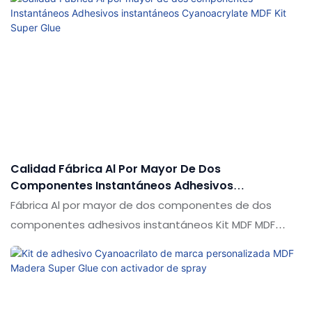
incomparables en términos de rendimiento, calidad,
apariencia, etc., y disfruta de una buena reputación en
el mercado. Shuode resume los defectos de los
productos pasados y continúa los mejora. Las
especificaciones del kit shuode MDF de alta viscosidad
adhesivo de cianoacrilato súper pegamento con
acelerador se pueden personalizar de acuerdo con sus
necesidades
Calidad Fábrica Al Por Mayor De Dos
Componentes Instantáneos Adhesivos
Instantáneos Cyanoacrylate MDF Kit Super Glue
Fábrica Al por mayor de dos componentes de dos
componentes adhesivos instantáneos Kit MDF MDF
Super Glue en comparación con productos similares en
el mercado, tiene ventajas sobresalientes
incomparables en términos de rendimiento, calidad,
apariencia, etc., y disfruta de una buena reputación en