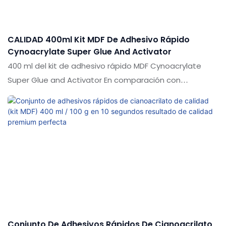
CALIDAD 400ml Kit MDF De Adhesivo Rápido
Cynoacrylate Super Glue And Activator
400 ml del kit de adhesivo rápido MDF Cynoacrylate
Super Glue and Activator En comparación con
productos similares en el mercado, tiene ventajas
sobresalientes incomparables en términos de
rendimiento, calidad, apariencia, etc., y disfruta de una
buena reputación en el mercado. Shuode resume los
defectos de los productos pasados y continúa los
mejora continuamente. Las especificaciones de 400 ml
del kit de adhesivo rápido MDF Cynoacrylate Super Glue
y Activator se pueden personalizar de acuerdo con sus
necesidades
Conjunto De Adhesivos Rápidos De Cianoacrilato