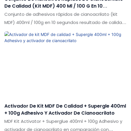
De Calidad (kit MDF) 400 Ml / 100 G En 10
Segundos Resultado De Calidad Premium Perfecta
Conjunto de adhesivos rápidos de cianoacrilato (kit
MDF) 400ml / 100g en 10 segundos resultado de calidad
premium perfecta en comparación con productos
similares en el mercado, tiene ventajas sobresalientes
incomparables en términos de rendimiento, calidad,
apariencia, etc., y disfruta de una buena reputación en
el mercado. Las especificaciones del conjunto de
adhesivos rápidos de cianoacrilato (kit MDF) 400ml /
100g en 10 segundos, la calidad premium, el resultado
perfecto se puede personalizar de acuerdo con sus
necesidades
Activador De Kit MDF De Calidad + Supergle 400ml
+ 100g Adhesivo Y Activador De Cianoacrilato
MDF Kit Activator + Superglue 400ml + 100g Adhesivo y
activador de cianoacrilato en comparación con