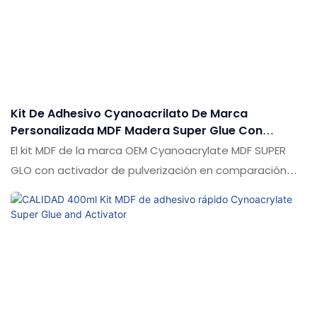
el mercado. Las especificaciones del kit MDF de
Cyanoacrylate MDF adhesivo de dos componentes de
fábrica de fábrica se pueden personalizar de acuerdo
con sus necesidades
Kit De Adhesivo Cyanoacrilato De Marca
Personalizada MDF Madera Super Glue Con
Activador De Spray
El kit MDF de la marca OEM Cyanoacrylate MDF SUPER
GLO con activador de pulverización en comparación
con productos similares en el mercado, tiene ventajas
sobresalientes incomparables en términos de
rendimiento, calidad, apariencia, etc., y disfruta de una
buena reputación en el mercado. Las especificaciones
de la marca OEM Cyanoacrylate Adhesive MDF Kit de
madera Super Glue con activador de pulverización se
pueden personalizar de acuerdo con sus necesidades