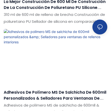
La Mejor Construcción De 600 Ml De Construcción
De La Construcción De Poliuretano PU Silicone
Sellant Company - Shuode
310 ml de 600 ml de relleno de brecha Construcción de
poliuretano PU Sellador de silicona en comparación con
productos similares en el mercado, tiene ventajas
sobresalientes incomparables en términos de
rendimiento, calidad, apariencia, etc., y disfruta de una
buena reputación en el mercado. Shuode resume los
defectos de productos pasados y los mejora
continuamente. Las especificaciones del sellador de
silicona de poliuretano PU de relleno de 600 ml de 600
ml se pueden personalizar de acuerdo con sus
necesidades
Adhesivos De Polímero MS De Salchicha De 600mll
Personalizados & Selladores Para Ventanas De
Rellenos Interiores
Adhesivos de polímero MS de salchicha de 600mll &