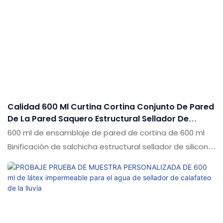
términos de rendimiento, calidad, apariencia, etc., y
goza de una buena reputación en el mercado. Shuode
resume los defectos de productos pasados y continúa
mejor los mejora. Las especificaciones de la pared de la
cortina de aluminio de construcción de la construcción
de la interfaz no estructural de la interfaz adhesiva de
sellador de silicona se pueden personalizar de acuerdo
con sus necesidades
Calidad 600 Ml Curtina Cortina Conjunto De Pared
De La Pared Saquero Estructural Sellador De
Silicona
600 ml de ensamblaje de pared de cortina de 600 ml
Binificación de salchicha estructural sellador de silicona
en comparación con productos similares en el
mercado, tiene ventajas sobresalientes incomparables
en términos de rendimiento, calidad, apariencia, etc., y
disfruta de una buena reputación en el mercado. Las
especificaciones de 600 ml de conjunto de pared de la