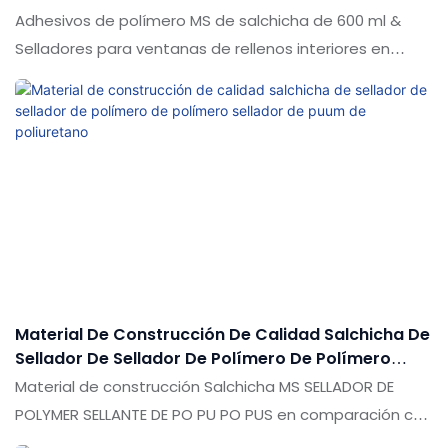
Rellenos Interiores
Adhesivos de polímero MS de salchicha de 600 ml &
Selladores para ventanas de rellenos interiores en
comparación con productos similares en el mercado,
tiene ventajas sobresalientes incomparables en
términos de rendimiento, calidad, apariencia, etc., y
disfruta de una buena reputación en el mercado.
Shuode resume los defectos de los productos
pasados, y los mejora continuamente. Las
especificaciones de los adhesivos de polímero MS de
salchicha de 600 ml & Los selladores para ventanas de
rellenos interiores se pueden personalizar de acuerdo
con sus necesidades
Material De Construcción De Calidad Salchicha De
Sellador De Sellador De Polímero De Polímero
Sellador De Puum De Poliuretano
Material de construcción Salchicha MS SELLADOR DE
POLYMER SELLANTE DE PO PU PO PUS en comparación con
productos similares en el mercado, tiene ventajas