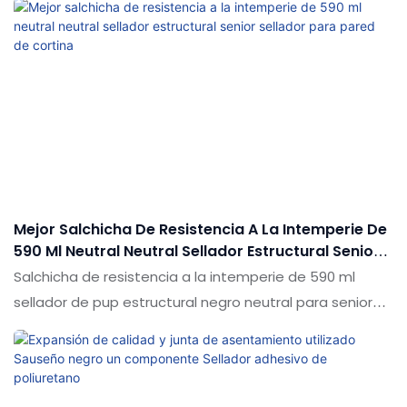
sobresalientes incomparables en términos de
rendimiento, calidad, apariencia, etc., y goza de una
buena reputación en el mercado. Shuode resume los
defectos de los productos pasados y los mejora
continuamente. Las especificaciones de la salchicha de
material de construcción MS sellador de polímero
adhesivo adhesivo de poliuretano PU sellador se
pueden personalizar de acuerdo con sus necesidades
Mejor Salchicha De Resistencia A La Intemperie De
590 Ml Neutral Neutral Sellador Estructural Senior
Sellador Para Pared De Cortina
Salchicha de resistencia a la intemperie de 590 ml
sellador de pup estructural negro neutral para senior
para pared de cortina en comparación con productos
similares en el mercado, tiene ventajas sobresalientes
incomparables en términos de rendimiento, calidad,
apariencia, etc., y disfruta de una buena reputación en