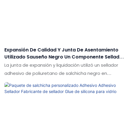
el mercado. Las especificaciones de 590 ml de
salchicha de resistencia a la intemperie neutral negro
sellador estructural de sellador estructural para la
pared de cortina se pueden personalizar de acuerdo
con sus necesidades
Expansión De Calidad Y Junta De Asentamiento
Utilizado Sauseño Negro Un Componente Sellador
Adhesivo De Poliuretano
La junta de expansión y liquidación utilizó un sellador
adhesivo de poliuretano de salchicha negro en
comparación con productos similares en el mercado,
tiene ventajas sobresalientes incomparables en
términos de rendimiento, calidad, apariencia, etc., y
disfruta de una buena reputación en el mercado. Las
especificaciones de la expansión y la junta de
asentamiento utilizan salchichas negras un
componente de sellador adhesivo de poliuretano se