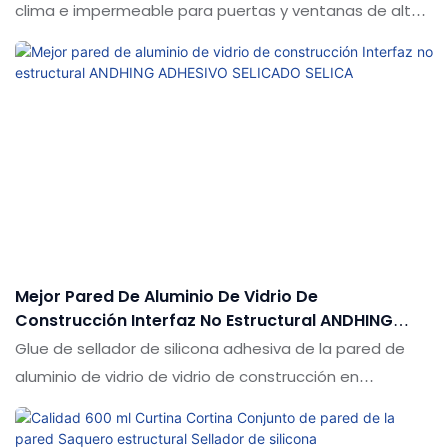
clima e impermeable para puertas y ventanas de alta
gama en comparación con productos similares en el
mercado, tiene ventajas sobresalientes incomparables
en términos de rendimiento, calidad, apariencia, etc., y
disfruta de una buena reputación en el mercado. Las
especificaciones del adhesivo estructural de edificio
neutro resistente a la intemperie e impermeable para
puertas y ventanas de alta gama se pueden
personalizar de acuerdo con sus necesidades
Mejor Pared De Aluminio De Vidrio De
Construcción Interfaz No Estructural ANDHING
ADHESIVO SELICADO SELICA
Glue de sellador de silicona adhesiva de la pared de
aluminio de vidrio de vidrio de construcción en
comparación con productos similares en el mercado,
tiene ventajas sobresalientes incomparables en