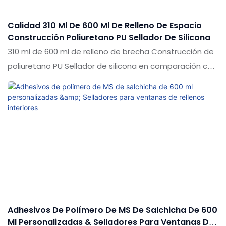
acuerdo con sus necesidades
Calidad 310 Ml De 600 Ml De Relleno De Espacio
Construcción Poliuretano PU Sellador De Silicona
310 ml de 600 ml de relleno de brecha Construcción de
poliuretano PU Sellador de silicona en comparación con
productos similares en el mercado, tiene ventajas
sobresalientes incomparables en términos de
rendimiento, calidad, apariencia, etc., y disfruta de una
buena reputación en el mercado. Shuode resume los
defectos de productos pasados y los mejora
continuamente. Las especificaciones del sellador de
silicona de poliuretano PU de relleno de 600 ml de 600
ml se pueden personalizar de acuerdo con sus
necesidades
Adhesivos De Polímero De MS De Salchicha De 600
Ml Personalizadas & Selladores Para Ventanas De