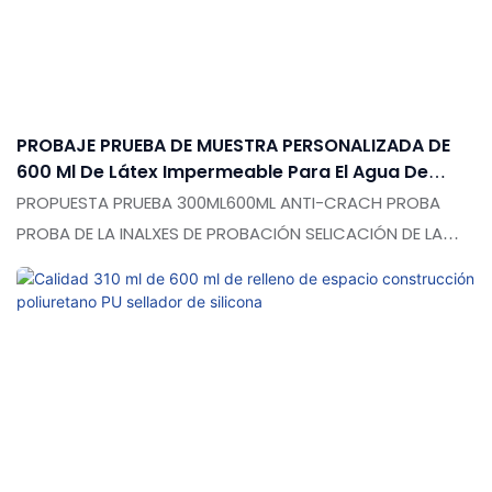
cortina de 600 ml unión de la pared de la pared de la
salchicha estructural sellador de silicona se pueden
personalizar de acuerdo con sus necesidades
PROBAJE PRUEBA DE MUESTRA PERSONALIZADA DE
600 Ml De Látex Impermeable Para El Agua De
Sellador De Calafateo De La Lluvia
PROPUESTA PRUEBA 300ML600ML ANTI-CRACH PROBA
PROBA DE LA INALXES DE PROBACIÓN SELICACIÓN DE LA
RAVER DE LA RIVERA CAPILACIÓN COLLAR COLODES
COLODES COLLOS DE PRODUCTOS EN EL MERCADO, tiene
ventajas sobresalientes incomparables en términos de
rendimiento, calidad, apariencia, etc., y disfruta de una
buena reputación en el mercado. Las especificaciones
de la resistencia a la intemperie de 300 ml600ml anti-
crack impermeabilizan látexes de látex a prueba de
silicona a prueba de lluvia selladora de calafateo de