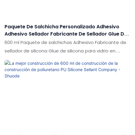
pueden personalizar de acuerdo con sus necesidades
Paquete De Salchicha Personalizado Adhesivo
Adhesivo Sellador Fabricante De Sellador Glue De
Silicona Para Vidrio
600 ml Paquete de salchichas Adhesivo Fabricante de
sellador de silicona Glue de silicona para vidrio en
comparación con productos similares en el mercado,
tiene ventajas sobresalientes incomparables en
términos de rendimiento, calidad, apariencia, etc., y
disfruta de una buena reputación en el mercado. Las
especificaciones del paquete de salchichas de 600 ml
adhesivo de silicona sellador fabricante de silicona
para vidrio se pueden personalizar de acuerdo con sus
necesidades