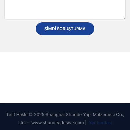
ŞIMDI SORUŞTURMA
Telif Hakkı © 2025 Shanghai Shuode Yapı Malzemesi Co.,
Ltd. - www.shuodeadesive.com |
Yer haritası