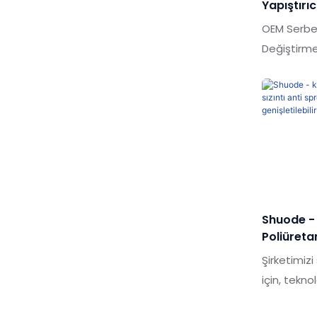
Yapıştırıc
Doldurma İ
Çivi Şirk
OEM Serbes
Özelleştiril
Değiştirme
ürünlerle k
yok, perfo
Açısından 
sahiptir ve
olur.Shuod
özetler ve 
Serbest Mo
Değiştirme
Shuode - 
İhtiyaçları
Poliüretan
Sızdırma
Şirketimiz
Genişleti
için, teknol
yetenekleri