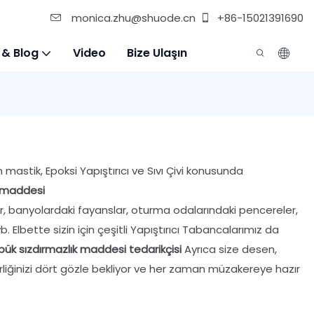
monica.zhu@shuode.cn
+86-15021391690
 & Blog
Video
Bize Ulaşın
mastik, Epoksi Yapıştırıcı ve Sıvı Çivi konusunda
k maddesi
dur, banyolardaki fayanslar, oturma odalarındaki pencereler,
. Elbette sizin için çeşitli Yapıştırıcı Tabancalarımız da
pük sızdırmazlık maddesi tedarikçisi
Ayrıca size desen,
irliğinizi dört gözle bekliyor ve her zaman müzakereye hazır