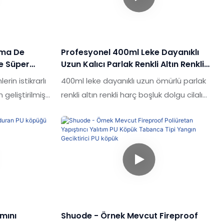
 özetler ve
farklı senaryoda kullanılır & Sızdırmazlık
cuz ahşap
maddeleri.
vı yapıştırıcı
larınıza göre
uma De
Profesyonel 400ml Leke Dayanıklı
e Süper
Uzun Kalıcı Parlak Renkli Altın Renkli
püğü
Grout Gap Dolgu Cilalı Karo Için
rin istikrarlı
400ml leke dayanıklı uzun ömürlü parlak
ü
geliştirilmiş
renkli altın renkli harç boşluk dolgu cilalı
sunda
karo için piyasadaki benzer ürünlerle
 maddeleri.
karşılaştırıldığında, performans, kalite,
görünüm vb. Açısından eşsiz olağanüstü
avantajlara sahiptir ve geçmiş ürünlerin
kusurlarını özetler ve bunları sürekli
iyileştirir. Toptan 400ml Leke Dirençli
Renksiz Parlak Yüzey Su Geçirmez Epoksi
Reçine Eklemi Grout, ihtiyaçlarınıza göre
ımını
Shuode - Örnek Mevcut Fireproof
özelleştirilebilir.