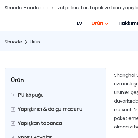
Shuode - önde gelen özel poliüretan köpük ve bina yapıştırıc
Ev
Ürün
Hakkım
Shuode
Ürün
Shanghai S
Ürün
uzmanlaşmı
ürünler çe
+
PU köpüğü
duvarlardak
+
Yapıştırıcı & dolgu macunu
Çok Amaçlı PU Köpük
mevcut. 20
paketleme,
+
Yapışkan tabanca
Genişletilebilir PU köpüğü
İki bileşenli epoksi yapıştırıcı
olmanızı be
+
Sprey Boyalar
Yangın Geciktirici PU köpüğü
Silikon sızdırmazlık
Kalafat silahı