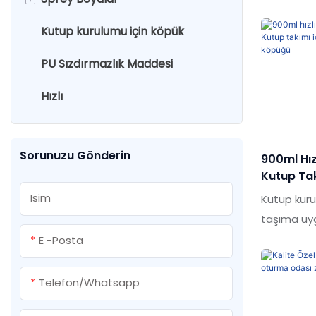
Kutup kurulumu için köpük
Köpük temizleyici
Sıvı çivi
Köpük tabancası
Su bazlı çiçek renk değiştiren
sprey
PU Sızdırmazlık Maddesi
PU köpüğü yapıştırıcı
Akrilik sızdırmazlık
Epoksi tabancası
Su bazlı kapı sprey boyası
Hızlı
PU PU köpüğü
Su bazlı çim sprey boya
Sorunuzu Gönderin
900ml Hız
Kutup Tak
Köpük Fo
Isim
Kutup kurul
taşıma uyg
arasındaki
E -posta
için tasar
kompozitti
Telefon/whatsapp
ICC ve CCM