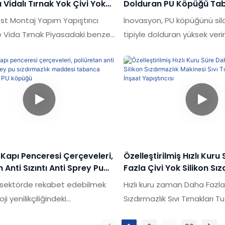
ı Vidalı Tırnak Yok Çivi Yok
Dolduran PU Köpüğü Ta
htiyaçlarınıza göre
eti - Shuode
Saman Tipi
t Montaj Yapım Yapıştırıcı
İnovasyon, PU köpüğünü si
ebilir
 Vida Tırnak Piyasadaki benzer
tipiyle dolduran yüksek veri
arşılaştırıldığında daha fazla çivi
yalıtımının uzun vadeli kalit
rmans, kalite, görünüm vb.
güvencesinde bir faktördür
eşsiz olağanüstü avantajlara
veriler, ürünlerin pazar gere
 pazarda iyi bir üne sahip
karşıladığını gösterir.Dditon
e, geçmiş ürünlerin kusurlarını
müşterilerimizin özel ihtiy
sürekli olarak geliştirir. OEM
boyut, şekil veya rengi özelle
ntaj İnşaatı Yapıştırıcı
 Vidalı Tırnak Daha Fazla Çivi
Kapı Penceresi Çerçeveleri,
Özelleştirilmiş Hızlı Kur
nıza göre özelleştirilemez
 Anti Sızıntı Anti Sprey Pu
Fazla Çivi Yok Silikon Sız
zlık Maddesi Tabanca
Makinesi Sıvı Tırnaklar T
i sektörde rekabet edebilmek
Hızlı kuru zaman Daha Fazla 
lebilir PU Köpüğü
Yapıştırıcısı
oji yenilikçiliğindeki
Sızdırmazlık Sıvı Tırnakları T
mizi sürekli olarak geliştiriyoruz.
Yapıştırıcısı Piyasadaki ben
...