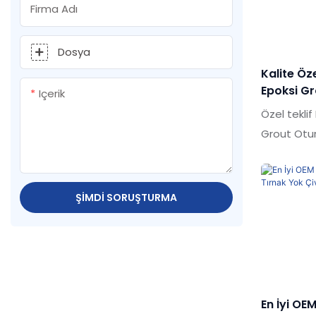
tarafından 
Firma Adı
kurulumu i
Materyal B
Dosya
izin verir.
Kalite Öz
Epoksi G
Içerik
Duvar Ka
Özel teklif
Grout Otu
boşlukları
benzer ürün
performans
ŞIMDI SORUŞTURMA
eşsiz olağ
pazarda iy
geçmiş ürün
sürekli olar
Altın Renk
En İyi OE
Zemin ve D