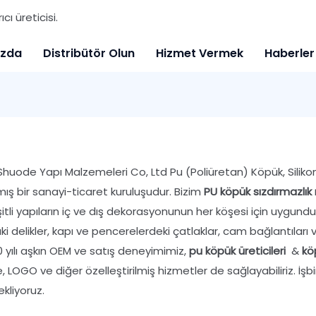
ı üreticisi.
ızda
Distribütör Olun
Hizmet Vermek
Haberler
huode Yapı Malzemeleri Co, Ltd Pu (Poliüretan) Köpük, Silikon 
ş bir sanayi-ticaret kuruluşudur. Bizim
PU köpük sızdırmazlı
şitli yapıların iç ve dış dekorasyonunun her köşesi için uygun
i delikler, kapı ve pencerelerdeki çatlaklar, cam bağlantıları vb
 yılı aşkın OEM ve satış deneyimimiz,
pu köpük üreticileri
&
kö
 LOGO ve diğer özelleştirilmiş hizmetler de sağlayabiliriz. İşb
kliyoruz.