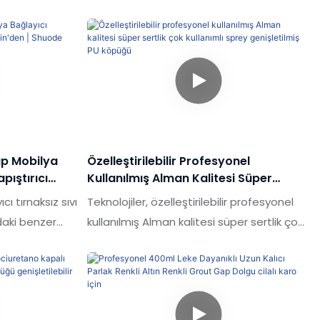
ap Mobilya
Özelleştirilebilir Profesyonel
apıştırıcı
Kullanılmış Alman Kalitesi Süper
ode
Sertlik Çok Kullanımlı Sprey
ı tırnaksız sıvı
Teknolojiler, özelleştirilebilir profesyonel
Genişletilmiş PU Köpüğü
adaki benzer
kullanılmış Alman kalitesi süper sertlik çok
a, performans,
kullanımlı sprey genişletilmiş PU köpüğü
an eşsiz
performansı ve kalitesinin garanti
iptir ve
edilebileceğinden emin olmak için
r.Shuode,
kullanılır. Ürün yapıştırıcılar gibi çok sayıda