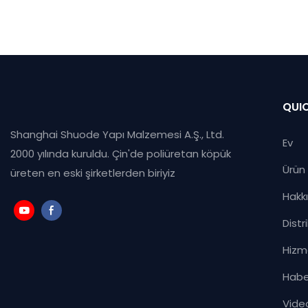
Esas olarak
poliüretan
sızdırmazl
penceresi 
uyguluyoru
uygulama a
QUIC
köpüğü/sil
Shanghai Shuode Yapı Malzemesi A.Ş., Ltd.
maddesi/ex
Ev
2000 yılında kuruldu. Çin'de poliüretan köpük
alanında gö
Ürün
üreten en eski şirketlerden biriyiz
Hakk
Distr
Hizm
Habe
Vide