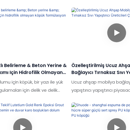
lı Belirleme & Beton Yerine &
Özelleştirilmiş Ucuz Ahş
ımı Için Hidrofilik Olmayan
Bağlayıcı Tırnaksız Sıvı Y
rmülasyon Köpüğü
Üreticileri Çin'den | Shu
umu için köpük, bir yazı ile yük
Ucuz ahşap mobilya bağlayıc
ulamaları için delik ve delik
yapıştırıcı yapıştırıcı piyas
 periferik boşluğu doldurmak
ürünlerle karşılaştırıldığınd
lanmış patentli genişleyen bir
kalite, görünüm vb. Açısınd
r. Kutup kurulumu için FOAM,
olağanüstü avantajlara sah
C bina kodu ilişkileri
piyasada iyi bir üne sahipti