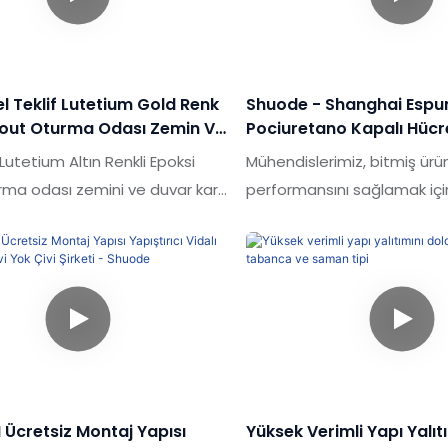
güç ve stabilite için. Pole
geçmiş ürünlerin kusurlarını
çin Foam'ın genişletme doğası,
bunları sürekli iyileştirir. U
oyutu ile birlikte kurulmasına
mobilya bağlayıcı tırnaksız sı
tutkalının özellikleri, ihtiyaç
el Teklif Lutetium Gold Renk
Shuode - Shanghai Esp
özelleştirilebilir
rout Oturma Odası Zemin Ve
Pociuretano Kapalı Hücr
ro Boşlukları Dolum
Güçlü Sert Sprey PU Kö
 Lutetium Altın Renkli Epoksi
Mühendislerimiz, bitmiş ürünle
Genişletilebilir PU Köpüğ
rma odası zemini ve duvar karo
performansını sağlamak için 
 yeniden doldurma, piyasadaki
teknolojileri kullanma konu
lerle karşılaştırıldığında,
yeteneklidir. & Sızdırmazlık
, kalite, görünüm vb. Açısından
anüstü avantajlara sahiptir ve
i bir üne sahiptir.Shuode
lerin kusurlarını özetler ve
ak iyileştirir. Özel Teklif Lutetium
li Epoksi Grout Oturma Odası
M Ücretsiz Montaj Yapısı
Yüksek Verimli Yapı Yalıt
uvar Karo Boşlukları Yeniden