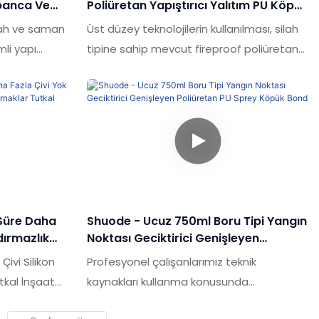
banca Ve
Poliüretan Yapıştırıcı Yalıtım PU Köpük
Tabanca Tipi Yangın Geciktirici PU
lah ve saman
Üst düzey teknolojilerin kullanılması, silah
Köpük
mli yapı
tipine sahip mevcut fireproof poliüretan
e
yapışkan yalıtım PU köpüğünün tamamen
. Ölçülen
oynanır. Geniş bir uygulama aralığına
ksinimlerini
sahiptir ve şimdi alanlar için uygundur.
'da,
acına uygun
ştirebiliriz.
u Süre Daha
Shuode - Ucuz 750ml Boru Tipi Yangın
dırmazlık
Noktası Geciktirici Genişleyen
utkal İnşaat
Poliüretan PU Sprey Köpük Bond
Çivi Silikon
Profesyonel çalışanlarımız teknik
utkal İnşaat
kaynakları kullanma konusunda
zer ürünlerle
yeteneklidir. Teknolojiyi kullanarak, ürün