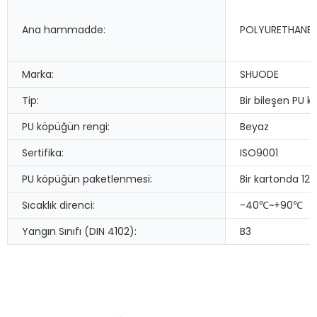
Ana hammadde:
POLYURETHANE
Marka:
SHUODE
Tip:
Bir bileşen PU 
PU köpüğün rengi:
Beyaz
Sertifika:
ISO9001
PU köpüğün paketlenmesi:
Bir kartonda 12
Sıcaklık direnci:
-40℃~+90℃
Yangın Sınıfı (DIN 4102):
B3