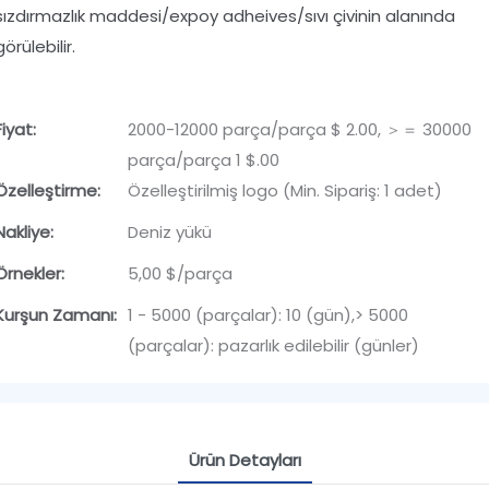
sızdırmazlık maddesi/expoy adheives/sıvı çivinin alanında
görülebilir.
Fiyat:
2000-12000 parça/parça $ 2.00, ＞＝ 30000
parça/parça 1 $.00
Özelleştirme:
Özelleştirilmiş logo (Min. Sipariş: 1 adet)
Nakliye:
Deniz yükü
Örnekler:
5,00 $/parça
Kurşun Zamanı:
1 - 5000 (parçalar): 10 (gün),> 5000
(parçalar): pazarlık edilebilir (günler)
Ürün Detayları