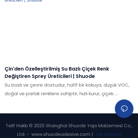
Çin'den Özelleştirilmiş Su Bazlı Çiçek Renk
Değiştiren Sprey Üreticileri | Shuode
Su bazlı ve çevre dostudur, hafif bir kokuya, düşük VOC,
doğal ve parlak renklere sahiptir, hızlı kurur, çiçek
malzemelerine zarar vermez ve suya dayanıklıdır. Taze
çiçeklerin, kuru çiçeklerin, kağıt çiçeklerin, plastik
çiçeklerin ve diğer bitkilerin renk ve renk değişimini
Telif Hakkı © 2025 Shanghai Shuode Yapı Malzemesi Co.,
arttırmak için kullanılan su bazlı ve çevre dostu renk
Ltd. - www.shuodeadesive.com |
Yer haritası
değiştiren bir spreydir.