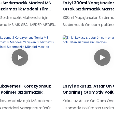
u Sızdırmazlık Madeni MS
En Iyi 300ml Yapıştırıcıla
iüretan Silikon Sızdırmazlık
yapıştırıcısının özellikleri, ih
Sızdırmazlık Madeni Tüm
Ortak Sızdırmazlık Mass
özellikleri, ihtiyaçlarınıza göre
göre özelleştirilebilir.
MS Sızdırmazlık Maddesi Için
Poliüretan Sızdırmazlık
Sızdırmazlık Mühendisi için
300ml Yapıştırıcılar Sızdırma
bilir
rilmiş Yüksek Tack
Için
kma MS MS SEAL MEDER MEDER
Sızdırmazlık Ön cam poliür
DEME Piyasadaki benzer
sızdırmazlık maddesi piyas
arşılaştırıldığında, performans,
ürünlerle karşılaştırıldığınd
rünüm vb. Açısından eşsiz
kalite, görünüm vb. Açısınd
 avantajlara sahiptir ve
olağanüstü avantajlara sah
yi bir üne sahiptir.Shuode,
piyasada iyi bir üne sahiptir
lerin kusurlarını özetler ve
yapıştırıcıların spesifikasyon
ak geliştirir. Yapısal Pu
Sızdırmazlık Ortak Sızdırmaz
ık Madeni MS Polimer
cam poliüretan sızdırmazlı
ukavemetli Korozyonsuz
En Iyi Kokusuz, Astar Ö
ık Maskesi için Yüksek
ihtiyaçlarınıza göre özelleştir
Polimer Sızdırmazlık
Onarılmış Otomotiv Poli
Özellikleri Tüm Yuvarlak MS
Yapışkan Sızdırmazlık
Sızdırmazlık Maddesi
kavemetsiz açık MS polimer
Kokusuz Astar Ön Cam Ona
ık Maddesi İhtiyaçlarınıza göre
 Kristal Sızdırmazlık
ık maddesi yapıştırıcı mühür
Otomotiv Poliüretan Sızdırm
bilir.
askesi Yapıştırıcı