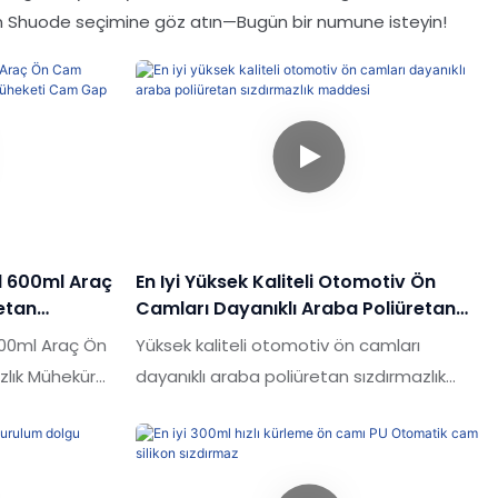
in Shuode seçimine göz atın—Bugün bir numune isteyin!
l 600ml Araç
En Iyi Yüksek Kaliteli Otomotiv Ön
etan
Camları Dayanıklı Araba Poliüretan
Cam Gap
Sızdırmazlık Maddesi
00ml Araç Ön
Yüksek kaliteli otomotiv ön camları
zlık Mühekür
dayanıklı araba poliüretan sızdırmazlık
u için
maddesi piyasadaki benzer ürünlerle
e
karşılaştırıldığında, performans, kalite,
ns, kalite,
görünüm vb. Açısından eşsiz olağanüstü