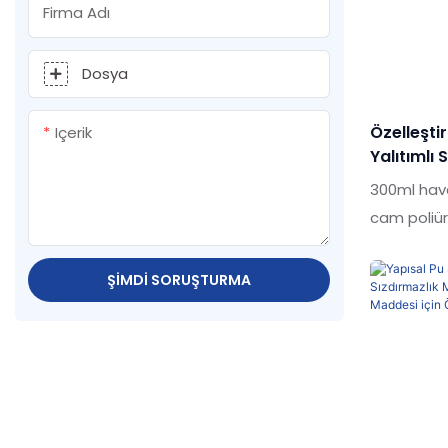
olağanüstü
Firma Adı
piyasada i
kaliteli o
Dosya
maddesi So
sızdırmazlı
Özelleşt
Içerik
ihtiyaçların
Yalıtımlı
Silikon S
300ml hav
Cam Üretic
cam poliür
maddesi A
ürünlerle k
ŞIMDI SORUŞTURMA
kalite, gö
olağanüstü
piyasada i
geçmiş ürün
sürekli ola
300ml Hav