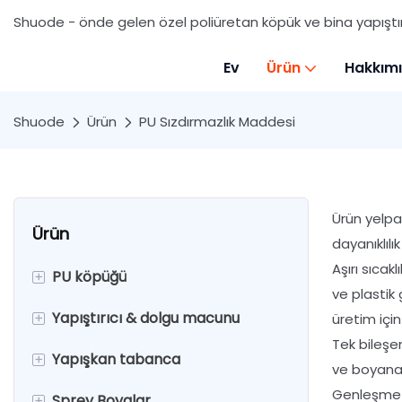
Shuode - önde gelen özel poliüretan köpük ve bina yapıştırıc
Ev
Ürün
Hakkım
Shuode
Ürün
PU Sızdırmazlık Maddesi
Ürün yelp
Ürün
dayanıklıl
Aşırı sıca
+
PU köpüğü
ve plastik 
+
Yapıştırıcı & dolgu macunu
Çok Amaçlı PU Köpük
üretim içi
Tek bileşe
+
Yapışkan tabanca
Genişletilebilir PU köpüğü
İki bileşenli epoksi yapıştırıcı
ve boyanab
Genleşme d
+
Sprey Boyalar
Yangın Geciktirici PU köpüğü
Silikon sızdırmazlık
Kalafat silahı