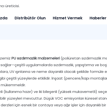
ı üreticisi.
ızda
Distribütör Olun
Hizmet Vermek
Haberler
azemiz
PU sızdırmazlık malzemeleri
(poliüretan sızdırmazlık m
ık sağlar—çeşitli uygulamalarda sızdırmazlık, yapıştırma ve boşl
klıklara, UV ışınlarına ve neme dayanıklı olacak şekilde formül
gibi çeşitli yüzeylerde etkilidir. İnşaat (pencere/kapı montajlar
n mükemmeldir.
nli (kullanıma hazır) ve iki bileşenli (yüksek mukavemetli) seç
ilir yüzeyleri mevcuttur. Düşük VOC emisyonları küresel stan
erzleri için esnek bir contaya veya ağır işler için dayanıklı bi