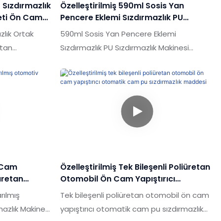
r Sızdırmazlık
Özelleştirilmiş 590ml Sosis Yan
tiyaçlarınıza
eti Ön Cam
Pencere Eklemi Sızdırmazlık PU
 Maddesi Cam
Sızdırmazlık Madeni Otobüs Için
zlık Ortak
590ml Sosis Yan Pencere Eklemi
Kullanılır
etan
Sızdırmazlık PU Sızdırmazlık Makinesi
adaki benzer
Piyasadaki benzer ürünlerle
a, performans,
karşılaştırıldığında, performans, kalite,
an eşsiz
görünüm vb. Açısından eşsiz olağanüstü
iptir ve
avantajlara sahiptir ve piyasada iyi bir
. 300 ml
üne sahiptir.Shuode, geçmiş ürünlerin
ları
kusurlarını özetler ve sürekli olarak
lık Maskesi ön
iyileştirir. Bus için kullanılan 590ml Sosis
k maddesi,
Yan Pencere Eklem Sızdırmazlığı PU
n Cam
Özelleştirilmiş Tek Bileşenli Poliüretan
ilebilir
Sızdırmazlık Mektubu özelliklerine göre
üretan
Otomobil Ön Cam Yapıştırıcı
özelliklerinize göre özelleştirilebilir
Otomatik Cam Pu Sızdırmazlık
rılmış
Tek bileşenli poliüretan otomobil ön cam
Maddesi
azlık Makinesi
yapıştırıcı otomatik cam pu sızdırmazlık