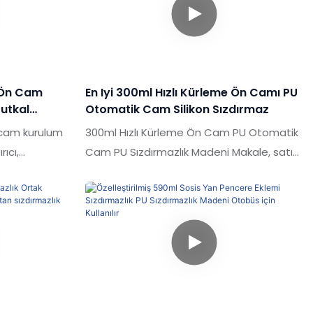
ğanüstü
avantajlara sahiptir ve piyasada iyi bir
sada iyi bir
üne sahiptir.Shuode, geçmiş ürünlerin
ME 300ML 600ML
kusurlarını özetler ve sürekli olarak
iüretan
iyileştirir. Yüksek kaliteli otomotiv ön
 Makasası,
camlarının özellikleri Dayanıklı araba
n Ön Cam
En Iyi 300ml Hızlı Kürleme Ön Camı PU
ilebilir
sızdırmazlığı ve yalıtım poliüretan köpük
utkal
Otomatik Cam Silikon Sızdırmaz
sıvı PU sızdırmazlık maddesi, ihtiyaçlarınıza
n cam kurulum
300ml Hızlı Kürleme Ön Cam PU Otomatik
göre özelleştirilebilir
ıcı,
Cam PU Sızdırmazlık Madeni Makale, satış
e
sonrası pazarda otomatik cam ve ön
ns, kalite,
cam replasmanı takmak için özel olarak
iz olağanüstü
tasarlanmış yüksek kaliteli olmayan bir
sada iyi bir
bileşenli poliüretan yapıştırıcı sızdırmazlık
 ürünlerin
maddesidir. Dayanıklı bir elastomer
 olarak
oluşturmak için atmosferik neme maruz
 poliüretan ön
kalmayı iyileştirir
addesi tutkal