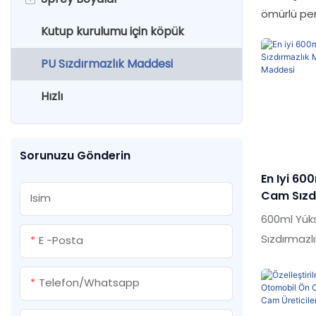
ömürlü per
Kutup kurulumu için köpük
Köpük temizleyici
Sıvı çivi
Köpük tabancası
Su bazlı çiçek renk değiştiren
sprey
PU Sızdırmazlık Maddesi
PU köpüğü yapıştırıcı
Akrilik sızdırmazlık
Epoksi tabancası
Su bazlı kapı sprey boyası
Hızlı
PU PU köpüğü
Su bazlı çim sprey boya
Sorunuzu Gönderin
En Iyi 60
Cam Sızd
Isim
Poliüreta
600ml Yük
Sızdırmazl
E -posta
Sızdırmazl
ürünlerle k
Telefon/whatsapp
kalite, gö