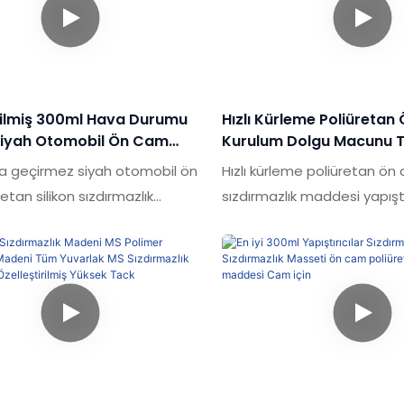
 avantajlara sahiptir ve
görünüm vb. Açısından ola
yi bir üne sahiptir. 600ml yüksek
avantajlara sahiptir ve piya
tomatik cam sızdırmazlık
üne sahiptir. SHUOD BESLE
sis Sosis Poliüretan
CAR CAM RANDALI PU PU Pol
k maddesinin özellikleri,
Sızdırmazlık Mühalan Mühek
irilmiş 300ml Hava Durumu
Hızlı Kürleme Poliüreta
ıza göre özelleştirilebilir
ihtiyaçlarınıza göre özelleştir
 Siyah Otomobil Ön Cam
Kurulum Dolgu Macunu T
ızdırmazlık Makinesi AUO
Yapıştırıcısı
a geçirmez siyah otomobil ön
Hızlı kürleme poliüretan ö
ileri Için
etan silikon sızdırmazlık
sızdırmazlık maddesi yapıştır
UO cam için piyasadaki benzer
piyasadaki benzer ürünlerl
arşılaştırıldığında, performans,
karşılaştırıldığında, performa
rünüm vb. Açısından eşsiz
görünüm vb. Açısından eşs
 avantajlara sahiptir ve
avantajlara sahiptir ve piya
yi bir üne sahiptir.Shuode
üne sahiptir.Shuode, geçmiş
lerin kusurlarını özetler ve
kusurlarını özetler ve sürekli
rak iyileştirir. AUO Cam için
geliştirir. Hızlı sertleştirme
a Durumu Geçirmez Siyah Araç
cam kurulum sızdırmazlık m