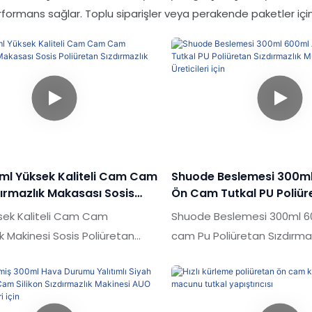
formans sağlar. Toplu siparişler veya perakende paketler iç
0ml Yüksek Kaliteli Cam Cam
Shuode Beslemesi 300m
ırmazlık Makasası Sosis
Ön Cam Tutkal PU Poliür
n Sızdırmazlık Maddesi
Sızdırmazlık Müheketi 
sek Kaliteli Cam Cam
Shuode Beslemesi 300ml 6
Üreticileri Için
ık Makinesi Sosis Poliüretan
cam Pu Poliüretan Sızdırma
ık Makasası Piyasadaki benzer
Mühek Mühalan Cam boşluğ
arşılaştırıldığında, performans,
piyasadaki benzer ürünlerl
rünüm vb. Açısından eşsiz
karşılaştırıldığında, performa