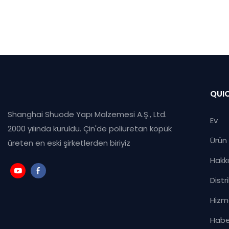
macunu ms 
tutkal, pi
karşılaştır
görünüm v
avantajlar
korozyon n
maddesi y
QUIC
kristal sız
Shanghai Shuode Yapı Malzemesi A.Ş., Ltd.
spesifikasy
Ev
2000 yılında kuruldu. Çin'de poliüretan köpük
göre özelleş
Ürün
üreten en eski şirketlerden biriyiz
Hakk
Distr
Hizm
Habe