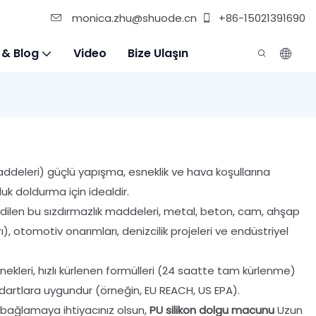
monica.zhu@shuode.cn
+86-15021391690
 & Blog
Video
Bize Ulaşın
addeleri) güçlü yapışma, esneklik ve hava koşullarına
uk doldurma için idealdir.
e edilen bu sızdırmazlık maddeleri, metal, beton, cam, ahşap
ı), otomotiv onarımları, denizcilik projeleri ve endüstriyel
enekleri, hızlı kürlenen formülleri (24 saatte tam kürlenme)
dartlara uygundur (örneğin, EU REACH, US EPA).
r bağlamaya ihtiyacınız olsun,
PU silikon dolgu macunu
Uzun