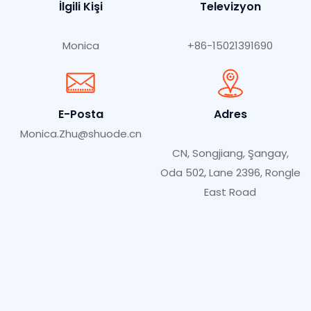
İlgili Kişi
Televizyon
Monica
+86-15021391690
E-Posta
Adres
Monica.Zhu@shuode.cn
CN, Songjiang, Şangay,
Oda 502, Lane 2396, Rongle
East Road