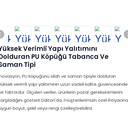
Yüksek Verimli Yapı Yalıtımını
Dolduran PU Köpüğü Tabanca Ve
Saman Tipi
İnovasyon, PU köpüğünü silah ve saman tipiyle dolduran
yüksek verimli yapı yalıtımının uzun vadeli kalite güvencesinde
bir faktördür. Ölçülen veriler, ürünlerin pazar gereksinimlerini
karşıladığını gösterir.Dditon'da, müşterilerimizin özel ihtiyacın
uygun boyut, şekil veya rengi özelleştirebiliriz.