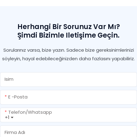
Sızdırmazlık Maddesi
Tabanca Genişletilebilir
PU Köpüğü
Herhangi Bir Sorunuz Var Mı?
Şimdi Bizimle Iletişime Geçin.
Sorularınız varsa, bize yazın. Sadece bize gereksinimlerinizi
söyleyin, hayal edebileceğinizden daha fazlasını yapabiliriz.
Isim
E -posta
Telefon/whatsapp
+1
Firma Adı