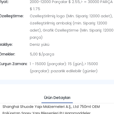
Fiyat:
2000-12000 Parçalar $ 2.55,> = 30000 PARÇA
$ 1.75
Özelleştirme:
Özelleştirilmiş logo (Min. Sipariş: 12000 adet),
özelleştirilmiş ambalaj (min. Sipariş: 12000
adet), Grafik Özelleştirme (Min. Sipariş: 12000
parça)
Nakliye:
Deniz yükü
Örnekler:
5,00 $/parça
Kurşun Zamanı:
1 - 15000 (parçalar): 15 (gün),> 15000
(parçalar): pazarlık edilebilir (günler)
Ürün Detayları
Shanghai Shuode Yapı Malzemeleri A.Ş., Ltd 750ml OEM
Poliüretan Sprey Yapı Bileşenleri PU Hammaddeler