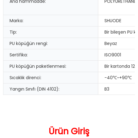
Ana hammadde:
POLYURETHANE
Marka:
SHUODE
Tip:
Bir bileşen PU 
PU köpüğün rengi:
Beyaz
Sertifika:
ISO9001
PU köpüğün paketlenmesi:
Bir kartonda 12
Sıcaklık direnci:
-40℃~+90℃
Yangın Sınıfı (DIN 4102):
B3
Ürün Giriş