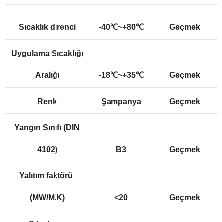
Sıcaklık direnci
-40℃~+80℃
Geçmek
Uygulama Sıcaklığı
Aralığı
-18℃~+35℃
Geçmek
Renk
Şampanya
Geçmek
Yangın Sınıfı (DIN
4102)
B3
Geçmek
Yalıtım faktörü
(MW/M.K)
<20
Geçmek