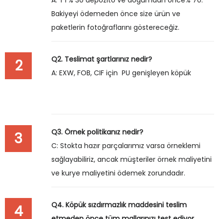
A: TT% 30 depozito ve doğumdan önce% 70.
Bakiyeyi ödemeden önce size ürün ve
paketlerin fotoğraflarını göstereceğiz.
Q2. Teslimat şartlarınız nedir?
2
A: EXW, FOB, CIF için PU genişleyen köpük
Q3. Örnek politikanız nedir?
3
C: Stokta hazır parçalarımız varsa örneklemi
sağlayabiliriz, ancak müşteriler örnek maliyetini
ve kurye maliyetini ödemek zorundadır.
Q4. Köpük sızdırmazlık maddesini teslim
4
etmeden önce tüm mallarınızı test ediyor