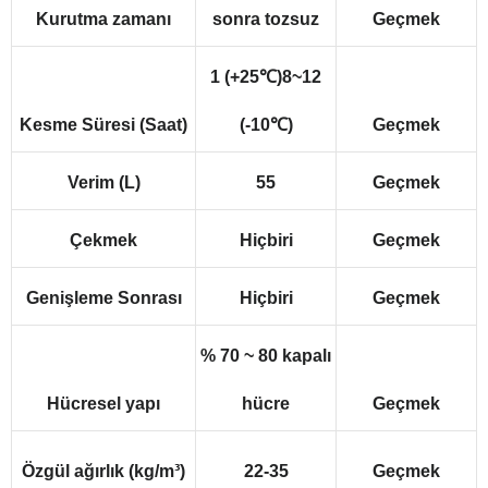
Kurutma zamanı
sonra tozsuz
Geçmek
1 (+25℃)8~12
Kesme Süresi (Saat)
(-10℃)
Geçmek
Verim (L)
55
Geçmek
Çekmek
Hiçbiri
Geçmek
Genişleme Sonrası
Hiçbiri
Geçmek
% 70 ~ 80 kapalı
Hücresel yapı
hücre
Geçmek
Özgül ağırlık (kg/m³)
22-35
Geçmek