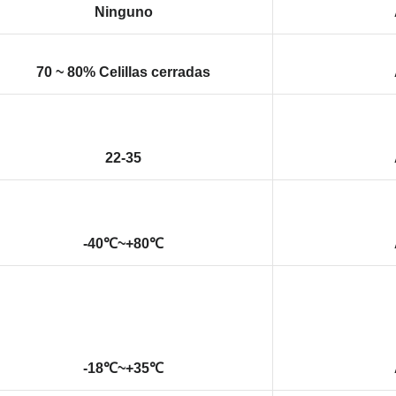
Ninguno
70 ~ 80% Celillas cerradas
22-35
-40℃~+80℃
-18℃~+35℃