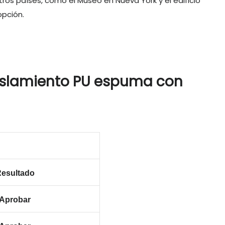
os países, como el Museo en Nueva York y el edificio
opción.
esultado
Aprobar