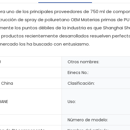
idera uno de los principales proveedores de 750 ml de comp
cción de spray de poliuretano OEM Materias primas de PU r
ente los puntos débiles de la industria es que Shanghai Shu
os productos recientemente desarrollados resuelven perfect
l mercado los ha buscado con entusiasmo.
0
Otros nombres:
Einecs No.:
 China
Clasificación:
HANE
Uso:
Número de modelo: