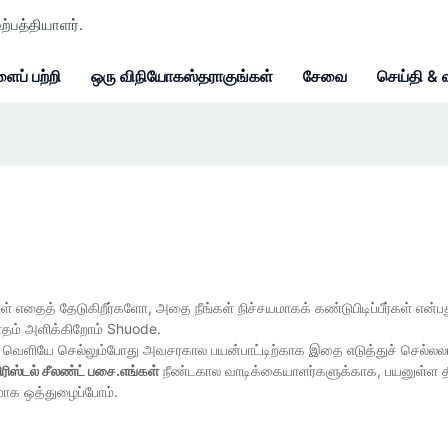
ற்பத்தியாளர்.
ைப் பற்றி
ஒரு விநியோகஸ்தராகுங்கள்
சேவை
செய்தி & 
கள் எதைத் தேடுகிறீர்களோ, அதை நீங்கள் நிச்சயமாகக் கண்டுபிடிப்பீர்கள் என்
வாதம் அளிக்கிறோம் Shuode.
 வெளியே செல்லும்போது அவசரகால பயன்பாட்டிற்காக இதை எடுத்துச் செல்லலா
ிரிஸ்டல் சீலண்ட் பசை.எங்கள்
நீண்டகால வாடிக்கையாளர்களுக்காக, பயனுள்ள தீர்
ாக ஒத்துழைப்போம்.