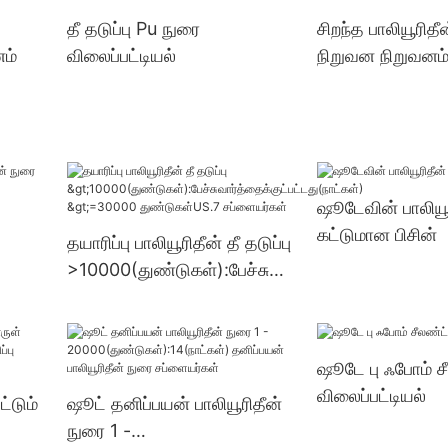
து
துண்டுகள்US.3 
தீ தடுப்பு Pu நுரை
சிறந்த பாலியூரிதீ
னம்
விலைப்பட்டியல்
நிறுவன நிறுவனம
்
ஷூடேவின் பாலியூ
கட்டுமான பிசின்
தயாரிப்பு பாலியூரிதீன் தீ தடுப்பு
>10000(துண்டுகள்):பேச்சுவா
ர்த்தைக்குட்பட்டது(நாட்கள்)
>=30000 துண்டுகள்US.7
சப்ளையர்கள்
ஷூடே பு ஃபோம் ச
விலைப்பட்டியல்
்டும்
ஷூட் தனிப்பயன் பாலியூரிதீன்
நுரை 1 -