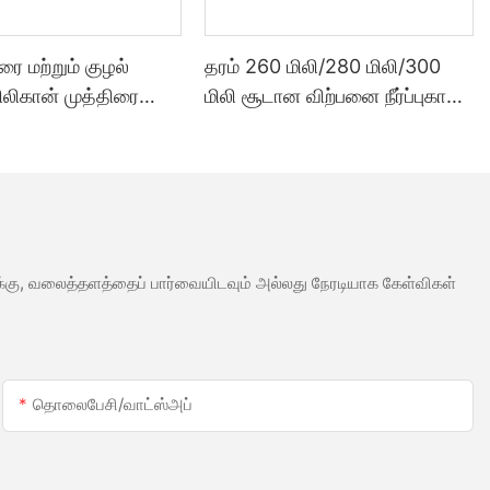
ூரை மற்றும் குழல்
தரம் 260 மிலி/280 மிலி/300
சிலிகான் முத்திரை
மிலி சூடான விற்பனை நீர்ப்புகா
்படும் வகையில்
வெள்ளை அசிட்டிக் சிலிகான்
க்கப்பட்ட 300 மில்லி
முத்திரை குத்த பயன்படும்
ாலை விலை
மெழுகு போன்ற ஒரு வகை எஃகு
ைத்தன்மை சீலண்ட்
வலுக்கு, வலைத்தளத்தைப் பார்வையிடவும் அல்லது நேரடியாக கேள்விகள்
தொலைபேசி/வாட்ஸ்அப்