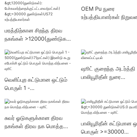
பேச்சுவார்த்தைக்குட்பட்ட
OEM Pu நுரை
(நாட்கள்) 6000-29999
உற்பத்தியாளர்கள் நிறுவ
துண்டுகள்US.0 வழங்கல
மரத்திற்கான சிறந்த திரவ
நகங்கள் >12000(துண்டுகள்):
பேச்சுவார்த்தைக்குட்பட்டவை(
நாட்கள்) >=30000
துண்டுகள்US72
ஷூட் குறைந்த அடர்த்தி
உற்பத்தியாளர்கள்
பாலியூரிதீன் நுரை
வெளிப்புற கட்டுமான ஒட்டும்
விலைப்பட்டியல்
பொருள் 1 -
5000(துண்டுகள்):7(நாட்கள்)
இரண்டு கூறு எபோக்சி ஒட்டும்
பொருள் மொத்த விற்பனை -
சுவர் ஓடுகளுக்கான திரவ
ஷூட்
பாலியூரிதீன் கட்டுமான ஒட
நகங்கள் திரவ நக மொத்த
பொருள் >=30000
விற்பனை - ஷூட்