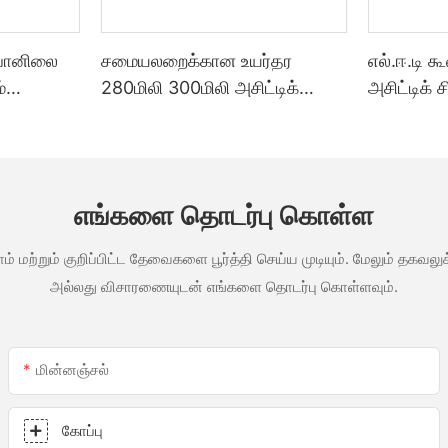
 வானிலை
சமையலறைக்கான உயர்தர
எல்.ஈ.டி க
்
280மிலி 300மிலி அசிட்டிக்
அசிட்டிக் 
ை
வானிலை எதிர்ப்பு பல்நோக்கு
குத்த பயன
ெள்ளை
கண்ணாடி பசை சிலிகான்
தனிப்பயனா
த்த
சீலண்ட்
தொழிற்ச
ன்ற ஒரு
வெளிப்பட
எங்களை தொடர்பு கொள்ள
ம் மற்றும் குறிப்பிட்ட தேவைகளை பூர்த்தி செய்ய முடியும். மேலும் தக
அல்லது விசாரணையுடன் எங்களை தொடர்பு கொள்ளவும்.
மின்னஞ்சல்
கோப்பு