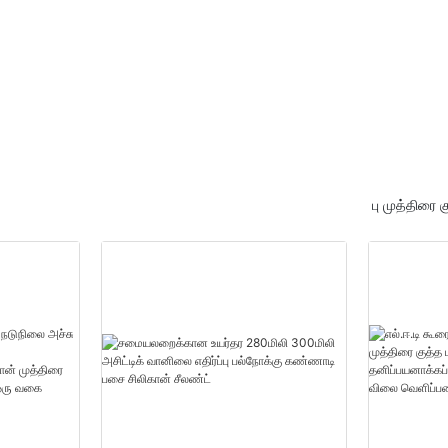
ு
20000(துண்டுகள்):14(நாட்க
்
ள்) தனிப்பயன் பாலியூரிதீன்
நுரை சப்ளையர்கள்
பு முத்திரை