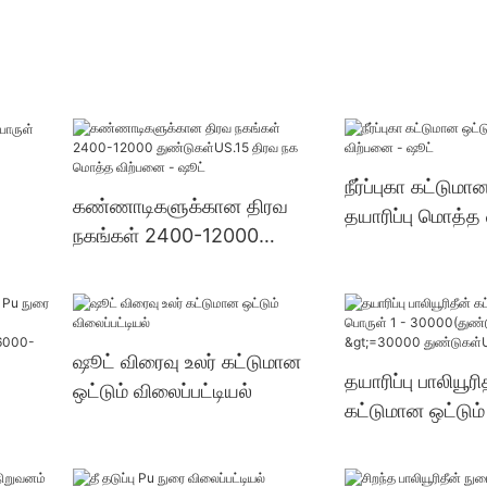
நீர்ப்புகா கட்டுமா
கண்ணாடிகளுக்கான திரவ
தயாரிப்பு மொத்த
நகங்கள் 2400-12000
ஷூட்
துண்டுகள்US.15 திரவ நக
மொத்த விற்பனை - ஷூட்
ஷூட் விரைவு உலர் கட்டுமான
தயாரிப்பு பாலியூரி
ஒட்டும் விலைப்பட்டியல்
கட்டுமான ஒட்டும்
30000(துண்டுகள
ள்) >=30000