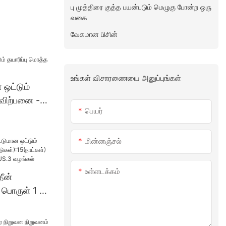
பு முத்திரை குத்த பயன்படும் மெழுகு போன்ற ஒரு
வகை
வேகமான பிசின்
உங்கள் விசாரணையை அனுப்புங்கள்
ன ஒட்டும்
 விற்பனை -
பெயர்
மின்னஞ்சல்
உள்ளடக்கம்
தீன்
 பொருள் 1 -
்):15(நாட்க