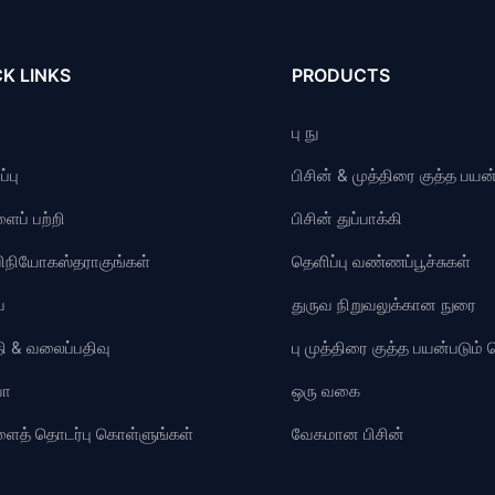
K LINKS
PRODUCTS
பு நு
்பு
பிசின் & முத்திரை குத்த பயன்
ைப் பற்றி
பிசின் துப்பாக்கி
விநியோகஸ்தராகுங்கள்
தெளிப்பு வண்ணப்பூச்சுகள்
ை
துருவ நிறுவலுக்கான நுரை
ி & வலைப்பதிவு
பு முத்திரை குத்த பயன்படும
யோ
ஒரு வகை
ளைத் தொடர்பு கொள்ளுங்கள்
வேகமான பிசின்