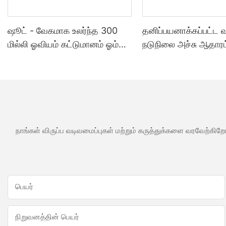
ஷூட் - வேகமாக உலர்ந்த 300
தனிப்பயனாக்கப்பட்ட
மில்லி ஓவியம் கட்டுமானம் ஓம்
நடுநிலை அச்சு ஆதாரம
அக்ரிலிக் முத்திரை குத்த
சமையலறை குளியலற
பயன்படும் மெழுகு போன்ற ஒரு
பயன்பாடுகளுக்கு வ
வகை முத்திரை குத்த பயன்படும்
சிலிகான் முத்திரை கு
மெழுகு போன்ற ஒரு வகை
பயன்படும் மெழுகு போ
வகை
நாங்கள் விருப்ப வடிவமைப்புகள் மற்றும் கருத்துக்களை வரவேற்கிறோ
பெயர்
நிறுவனத்தின் பெயர்