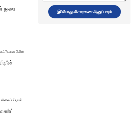
வழங்கல்
ன் நுரை
இப்போது விசாரணை அனுப்பவும்
்
ரிதீன்
ீலண்ட்