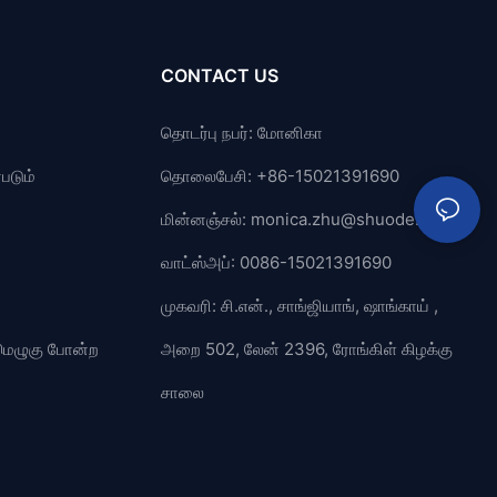
CONTACT US
தொடர்பு நபர்: மோனிகா
படும்
தொலைபேசி: +86-15021391690
மின்னஞ்சல்:
monica.zhu@shuode.cn
வாட்ஸ்அப்: 0086-15021391690
முகவரி: சி.என்., சாங்ஜியாங், ஷாங்காய் ,
் மெழுகு போன்ற
அறை 502, லேன் 2396, ரோங்கிள் கிழக்கு
சாலை