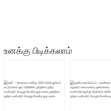
துண்டுகள்US.0 தயாரிப்ப
மொத்த விற்பனை - ஷூட
உனக்கு பிடிக்கலாம்