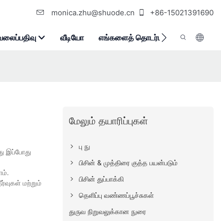
monica.zhu@shuode.cn
+86-15021391690
வலைப்பதிவு
வீடியோ
எங்களைத் தொடர்பு கொள்ளுங்கள்
மேலும் தயாரிப்புகள்
பு நு
பது இப்போது
பிசின் & முத்திரை குத்த பயன்படும்
ம்.
பிசின் துப்பாக்கி
வுகள் மற்றும்
தெளிப்பு வண்ணப்பூச்சுகள்
துருவ நிறுவலுக்கான நுரை