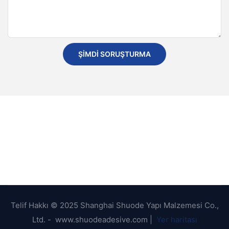
ŞIMDI SORUŞTURMA
Telif Hakkı © 2025 Shanghai Shuode Yapı Malzemesi Co.,
Ltd. - www.shuodeadesive.com |
Yer haritası