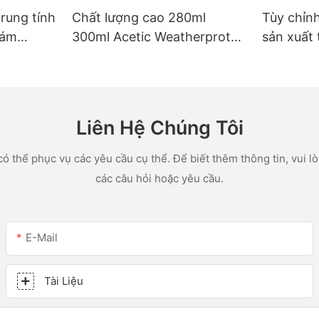
trung tính
Chất lượng cao 280ml
Tùy chỉn
rám
300ml Acetic Weatherprot
sản xuất 
ác ứng
Proofurposed Glue Silicon
lon led v
hà bếp
Sealant cho nhà bếp
acetic sil
Liên Hệ Chúng Tôi
ó thể phục vụ các yêu cầu cụ thể. Để biết thêm thông tin, vui lòn
các câu hỏi hoặc yêu cầu.
E-Mail
Tài Liệu