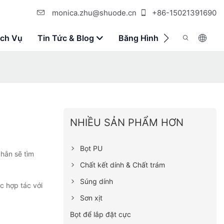
monica.zhu@shuode.cn
+86-15021391690
ịch Vụ
Tin Tức & Blog
Băng Hình
Liên Hệ Với 
NHIỀU SẢN PHẨM HƠN
Bọt PU
chắn sẽ tìm
Chất kết dính & Chất trám
Súng dính
c hợp tác với
Sơn xịt
Bọt để lắp đặt cực