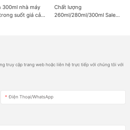
h 300ml nhà máy
Chất lượng
trong suốt giá cả
260ml/280ml/300ml Sale
à máng xối silicon
Sale Sales Acetic Silicone
icon
Silicone Silicone cho Thép
không gỉ
g truy cập trang web hoặc liên hệ trực tiếp với chúng tôi với
Điện Thoại/WhatsApp