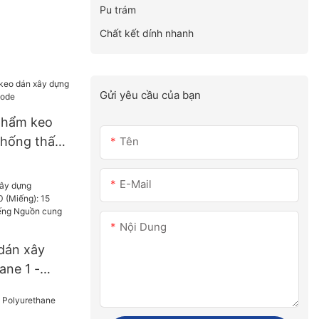
Pu trám
Chất kết dính nhanh
Gửi yêu cầu của bạn
phẩm keo
chống thấm
Tên
E-Mail
Nội Dung
dán xây
ane 1 -
 15 (ngày)
g Nguồn