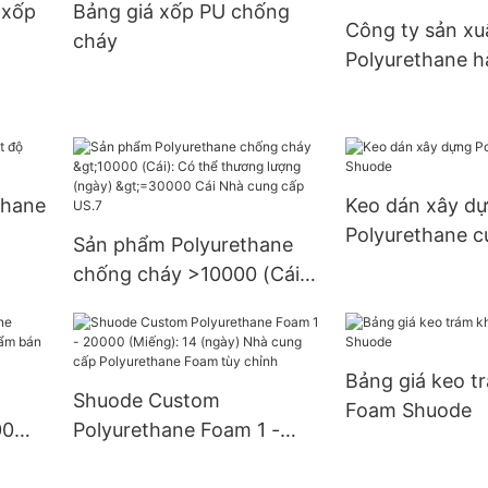
 xốp
Bảng giá xốp PU chống
S.0
cung cấp 3 đô 
Công ty sản xu
cháy
Polyurethane h
thane
Keo dán xây d
Polyurethane 
Sản phẩm Polyurethane
chống cháy >10000 (Cái):
Có thể thương lượng
(ngày) >=30000 Cái Nhà
cung cấp US.7
Bảng giá keo t
Shuode Custom
Foam Shuode
00
Polyurethane Foam 1 -
m bán
20000 (Miếng): 14 (ngày)