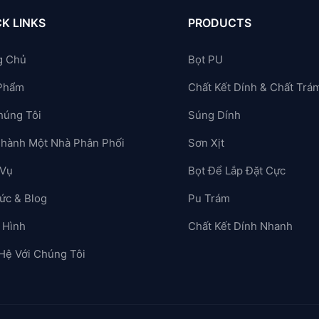
K LINKS
PRODUCTS
g Chủ
Bọt PU
Phẩm
Chất Kết Dính & Chất Trá
húng Tôi
Súng Dính
Thành Một Nhà Phân Phối
Sơn Xịt
 Vụ
Bọt Để Lắp Đặt Cực
ức & Blog
Pu Trám
 Hình
Chất Kết Dính Nhanh
 Hệ Với Chúng Tôi