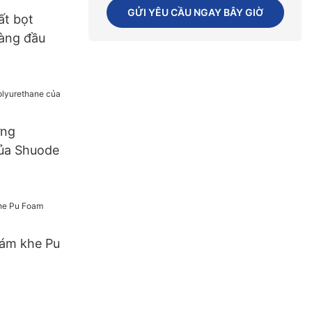
la Mỹ
GỬI YÊU CẦU NGAY BÂY GIỜ
ất bọt
àng đầu
ựng
của Shuode
rám khe Pu