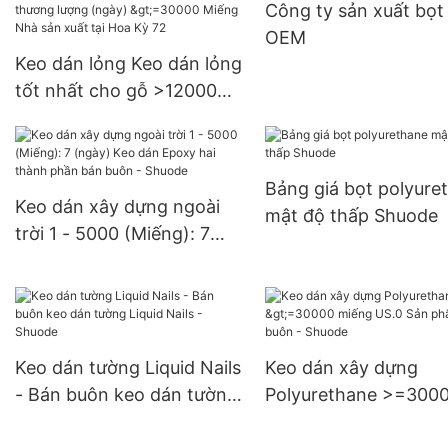
Công ty sản xuất bọt
Miếng Nguồn cung U
OEM
Keo dán lỏng Keo dán lỏng
tốt nhất cho gỗ >12000
(Miếng): Có thể thương
lượng (ngày) >=30000
Miếng Nhà sản xuất tại
Bảng giá bọt polyure
Hoa Kỳ 72
Keo dán xây dựng ngoài
mật độ thấp Shuode
trời 1 - 5000 (Miếng): 7
(ngày) Keo dán Epoxy hai
thành phần bán buôn -
Shuode
Keo dán tường Liquid Nails
Keo dán xây dựng
- Bán buôn keo dán tường
Polyurethane >=300
Liquid Nails - Shuode
miếng US.0 Sản phẩ