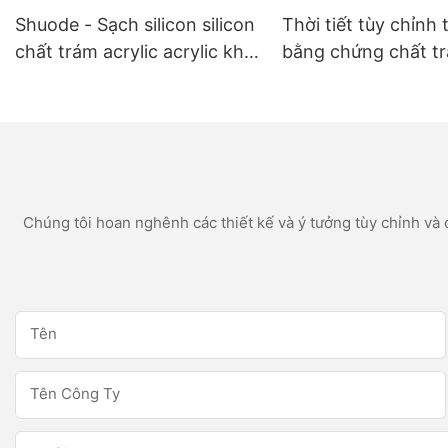
Shuode - Sạch silicon silicon
Thời tiết tùy chỉnh 
chất trám acrylic acrylic khô
bằng chứng chất t
nhanh 300ml khô
silicon trắng cho c
dụng phòng tắm n
Chúng tôi hoan nghênh các thiết kế và ý tưởng tùy chỉnh và c
Tên
Tên Công Ty