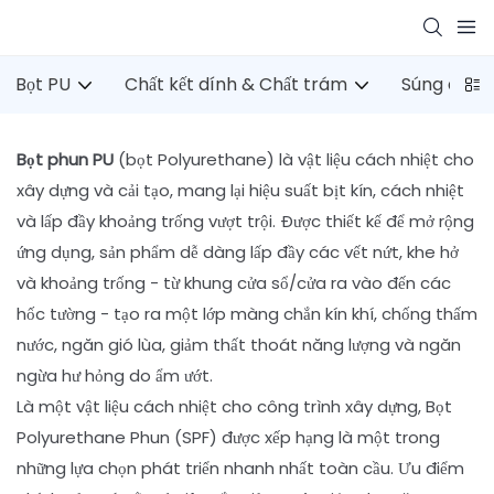
Bọt PU
Chất kết dính & Chất trám
Súng dính
Bọt phun PU
(bọt Polyurethane) là vật liệu cách nhiệt cho
xây dựng và cải tạo, mang lại hiệu suất bịt kín, cách nhiệt
và lấp đầy khoảng trống vượt trội. Được thiết kế để mở rộng
ứng dụng, sản phẩm dễ dàng lấp đầy các vết nứt, khe hở
và khoảng trống - từ khung cửa sổ/cửa ra vào đến các
hốc tường - tạo ra một lớp màng chắn kín khí, chống thấm
nước, ngăn gió lùa, giảm thất thoát năng lượng và ngăn
ngừa hư hỏng do ẩm ướt.
Là một vật liệu cách nhiệt cho công trình xây dựng, Bọt
Polyurethane Phun (SPF) được xếp hạng là một trong
những lựa chọn phát triển nhanh nhất toàn cầu. Ưu điểm