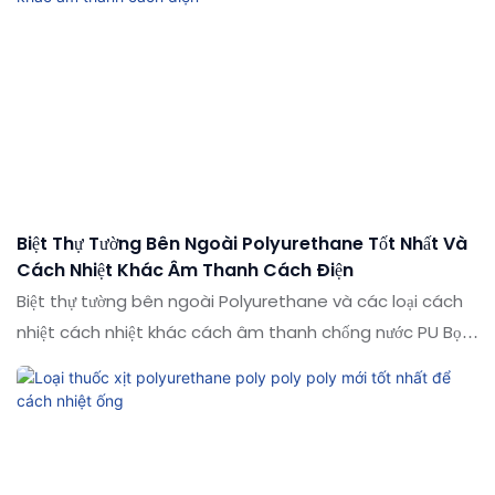
Tóm tắt các khiếm khuyết của các sản phẩm trong quá
khứ và liên tục cải thiện chúng. Các thông số kỹ thuật của
cách nhiệt 750ml súng shuode & Có thể tùy chỉnh bọt pu
pu pu pu theo nhu cầu của bạn
Biệt Thự Tường Bên Ngoài Polyurethane Tốt Nhất Và
Cách Nhiệt Khác Âm Thanh Cách Điện
Biệt thự tường bên ngoài Polyurethane và các loại cách
nhiệt cách nhiệt khác cách âm thanh chống nước PU Bọt
PUA so với các sản phẩm tương tự trên thị trường, nó có
những lợi thế nổi bật về mặt hiệu suất, chất lượng, ngoại
hình, v.v., và tận hưởng danh tiếng tốt trên thị trường. Các
thông số kỹ thuật của Biệt thự tường bên ngoài
Polyurethane và các cách điện cách nhiệt khác có thể