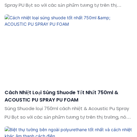
Spray PU Bọt so với các sản phẩm tương tự trên thị
trường, nó có những lợi thế nổi bật về mặt hiệu suất, chất
lượng, ngoại hình, v.v., và tận hưởng danh tiếng tốt trên thị
trường. Các thông số kỹ thuật của việc bán nhà máy sản
xuất nước nóng có thể được tùy chỉnh theo nhu cầu của
bạn theo nhu cầu của bạn
Cách Nhiệt Loại Súng Shuode Tốt Nhất 750ml &
ACOUSTIC PU SPRAY PU FOAM
Súng Shuode loại 750ml cách nhiệt & Acoustic Pu Spray
PU Bọt so với các sản phẩm tương tự trên thị trường, nó
có những lợi thế nổi bật về mặt hiệu suất, chất lượng, ngoại
hình, v.v., và tận hưởng danh tiếng tốt trên thị trường.