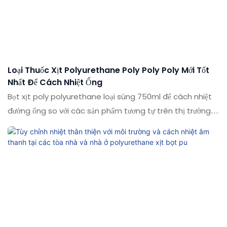
được tùy chỉnh theo nhu cầu của bạn theo nhu cầu của
bạn
Loại Thuốc Xịt Polyurethane Poly Poly Poly Mới Tốt
Nhất Để Cách Nhiệt Ống
Bọt xịt poly polyurethane loại súng 750ml để cách nhiệt
đường ống so với các sản phẩm tương tự trên thị trường,
nó có những lợi thế nổi bật về mặt hiệu suất, chất lượng,
ngoại hình, v.v., và tận hưởng danh tiếng tốt trên thị
trường. Các thông số kỹ thuật của loại thuốc xịt poly
polyurethane loại súng PUAM có thể được tùy chỉnh theo
nhu cầu của bạn