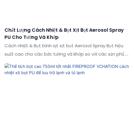
nhu cầu của bạn
Chất Lượng Cách Nhiệt & Bọt Xịt Bọt Aerosol Spray
PU Cho Tường Và Khớp
Cách nhiệt & Bọt bình xịt xịt bọt Aerosol Spray Bọt hiệu
suất cao cho các bức tường và khớp so với các sản phẩm
tương tự trên thị trường, nó có những lợi thế nổi bật về mặt
hiệu suất, chất lượng, ngoại hình, v.v., và tận hưởng danh
tiếng tốt trên thị trường. Các thông số kỹ thuật của lớp
cách nhiệt & Bọt bình xịt bình xịt bình xịt bình xịt có thể
được tùy chỉnh theo nhu cầu của bạn