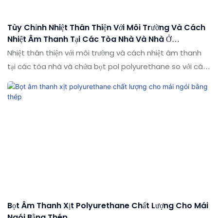
Tùy Chỉnh Nhiệt Thân Thiện Với Môi Trường Và Cách
Nhiệt Âm Thanh Tại Các Tòa Nhà Và Nhà Ở
Polyurethane Xịt Bọt Pu
Nhiệt thân thiện với môi trường và cách nhiệt âm thanh
tại các tòa nhà và chứa bọt pol polyurethane so với các
sản phẩm tương tự trên thị trường, nó có những lợi thế nổi
bật về mặt hiệu suất, chất lượng, ngoại hình, v.v. và tận
hưởng danh tiếng tốt trên thị trường. Các thông số kỹ
thuật của nhiệt và cách nhiệt âm thanh thân thiện với
môi trường tại các tòa nhà và nhà ở Polyurethane PU
Spoam Spray có thể được tùy chỉnh theo nhu cầu của
bạn
Bọt Âm Thanh Xịt Polyurethane Chất Lượng Cho Mái
Ngói Bằng Thép