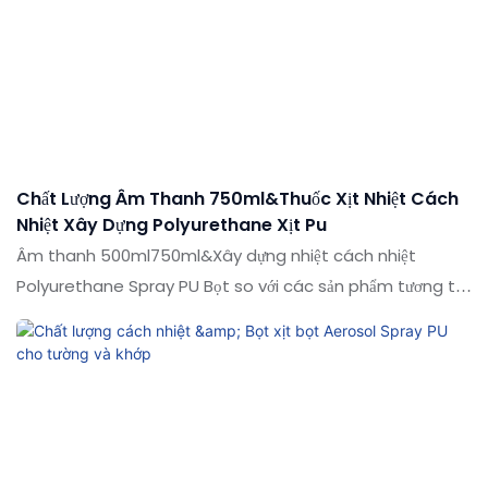
Chất Lượng Âm Thanh 750ml&Thuốc Xịt Nhiệt Cách
Nhiệt Xây Dựng Polyurethane Xịt Pu
Âm thanh 500ml750ml&Xây dựng nhiệt cách nhiệt
Polyurethane Spray PU Bọt so với các sản phẩm tương tự
trên thị trường, nó có những lợi thế nổi bật về mặt hiệu
suất, chất lượng, ngoại hình, v.v., và tận hưởng danh tiếng
tốt trên thị trường.Shuode tóm tắt các khiếm khuyết của
các sản phẩm trong quá khứ và liên tục cải thiện chúng.
Các thông số kỹ thuật của âm thanh 500ml750ml&Có
thể tùy chỉnh xốp polyurethane xịt polyurethane theo