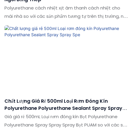
Polyurethane cách nhiệt xịt âm thanh cách nhiệt cho
mái nhà so với các sản phẩm tương tự trên thị trường, nó
có những lợi thế nổi bật về mặt hiệu suất, chất lượng, ngoại
hình, v.v., và tận hưởng danh tiếng tốt trên thị trường.
Shuode tóm tắt các khiếm khuyết của các sản phẩm
trong quá khứ và liên tục cải thiện chúng. Các thông số
kỹ thuật của bọt phun cách nhiệt polyurethane có thể
được tùy chỉnh theo nhu cầu của bạn
Chất Lượng Giá Rẻ 500ml Loại Rơm Đóng Kín
Polyurethane Polyurethane Sealant Spray Spray
Spe
Giá giá rẻ 500mL Loại rơm đóng kín Bọt Polyurethane
Polyurethane Spray Spray Spray Bọt PUAM so với các sản