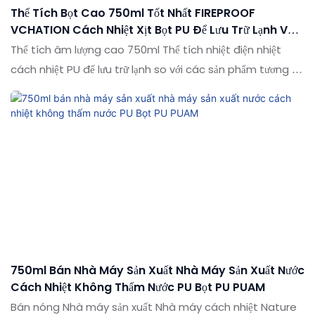
Thể Tích Bọt Cao 750ml Tốt Nhất FIREPROOF
VCHATION Cách Nhiệt Xịt Bọt PU Để Lưu Trữ Lạnh Và
Tủ Lạnh
Thể tích âm lượng cao 750ml Thể tích nhiệt điện nhiệt
cách nhiệt PU để lưu trữ lạnh so với các sản phẩm tương tự
trên thị trường, nó có những lợi thế nổi bật về mặt hiệu
suất, chất lượng, ngoại hình, v.v. và tận hưởng danh tiếng
tốt trên thị trường. Các thông số kỹ thuật của Thể tích
bằng bọt cao 750ml Thể tích nhiệt lượng nhiệt cách nhiệt
Thuốc cách nhiệt PU để lưu trữ lạnh có thể được tùy chỉnh
theo nhu cầu của bạn
750ml Bán Nhà Máy Sản Xuất Nhà Máy Sản Xuất Nước
Cách Nhiệt Không Thấm Nước PU Bọt PU PUAM
Bán nóng Nhà máy sản xuất Nhà máy cách nhiệt Nature