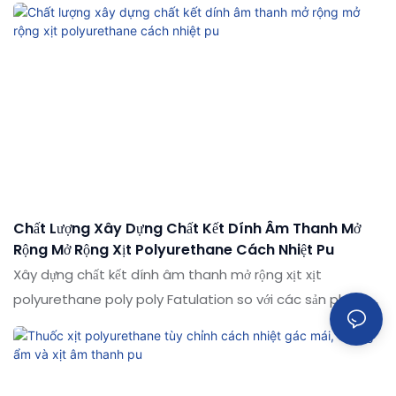
phẩm tương tự trên thị trường, nó có những lợi thế nổi bật
về mặt hiệu suất, chất lượng, ngoại hình, v.v., và tận hưởng
danh tiếng tốt trên thị trường. Các thông số kỹ thuật của
giá giá rẻ 500mL Straw Domed Tế bào đóng kín Bọt
Polyurethane Spray Spray PUA
Chất Lượng Xây Dựng Chất Kết Dính Âm Thanh Mở
Rộng Mở Rộng Xịt Polyurethane Cách Nhiệt Pu
Xây dựng chất kết dính âm thanh mở rộng xịt xịt
polyurethane poly poly Fatulation so với các sản phẩm
tương tự trên thị trường, nó có những lợi thế nổi bật về mặt
hiệu suất, chất lượng, ngoại hình, v.v. và tận hưởng danh
tiếng tốt trên thị trường. Các thông số kỹ thuật của việc