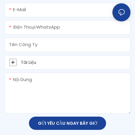
E-Mail
Điện Thoại/WhatsApp
Tên Công Ty
Tài Liệu
Nội Dung
GỬI YÊU CẦU NGAY BÂY GIỜ