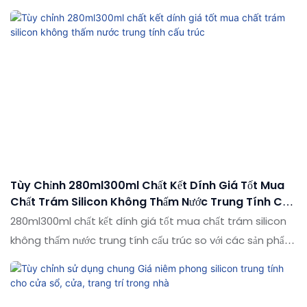
phẩm tương tự trên thị trường, nó có những lợi thế nổi bật
về mặt hiệu suất, chất lượng, ngoại hình, v.v., và tận hưởng
danh tiếng tốt trên thị trường. Các thông số kỹ thuật của
nhà máy sản xuất chất chống nấm milic được sửa đổi
không thấm nước cho nước dưới nước có thể được tùy
chỉnh theo nhu cầu của bạn
Tùy Chỉnh 280ml300ml Chất Kết Dính Giá Tốt Mua
Chất Trám Silicon Không Thấm Nước Trung Tính Cấu
Trúc
280ml300ml chất kết dính giá tốt mua chất trám silicon
không thấm nước trung tính cấu trúc so với các sản phẩm
tương tự trên thị trường, nó có những lợi thế nổi bật về mặt
hiệu suất, chất lượng, ngoại hình, v.v., và tận hưởng danh
tiếng tốt trên thị trường. Các thông số kỹ thuật của chất