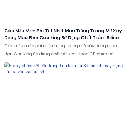
Các Mẫu Miễn Phí Tốt Nhất Màu Trắng Trong Mờ Xây
Dựng Màu Đen Caulking Sử Dụng Chất Trám Silicon
Gp
Các mẫu miễn phí màu trắng trong mờ xây dựng màu
đen Caulking Sử dụng chất bịt kín silicon GP chưa có
đánh giá so với các sản phẩm tương tự trên thị trường, nó
có những lợi thế nổi bật về mặt hiệu suất, chất lượng, ngoại
hình, v.v., và tận hưởng danh tiếng tốt trên thị trường. Các
thông số kỹ thuật của các mẫu miễn phí màu trắng trong
mờ xây dựng màu đen Caulking Sử dụng chất bịt kín
silicon không có đánh giá nào có thể được tùy chỉnh
theo nhu cầu của bạn