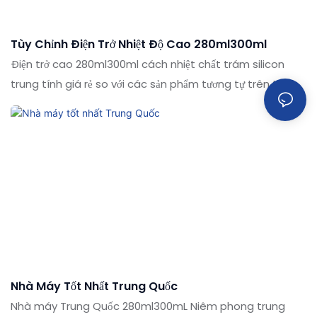
Tùy Chỉnh Điện Trở Nhiệt Độ Cao 280ml300ml
Điện trở cao 280ml300ml cách nhiệt chất trám silicon
trung tính giá rẻ so với các sản phẩm tương tự trên thị
trường, nó có những lợi thế nổi bật về mặt hiệu suất, chất
lượng, ngoại hình, v.v., và tận hưởng danh tiếng tốt trên thị
trường. Các thông số kỹ thuật của điện trở cao nhiệt độ
cao 280ml300ml có thể được tùy chỉnh theo nhu cầu của
bạn
Nhà Máy Tốt Nhất Trung Quốc
Nhà máy Trung Quốc 280ml300mL Niêm phong trung