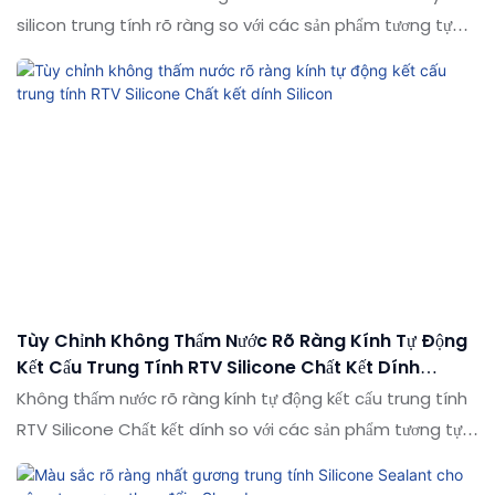
silicon trung tính rõ ràng so với các sản phẩm tương tự
trên thị trường, nó có những lợi thế nổi bật về mặt hiệu
suất, chất lượng, ngoại hình, v.v., và tận hưởng danh tiếng
tốt trên thị trường. Các thông số kỹ thuật của cửa sổ bán
buôn tất cả các mùa thanh trám thủy tinh trung tính rõ
ràng có thể được tùy chỉnh theo nhu cầu của bạn
Tùy Chỉnh Không Thấm Nước Rõ Ràng Kính Tự Động
Kết Cấu Trung Tính RTV Silicone Chất Kết Dính
Silicon
Không thấm nước rõ ràng kính tự động kết cấu trung tính
RTV Silicone Chất kết dính so với các sản phẩm tương tự
trên thị trường, nó có những lợi thế nổi bật về mặt hiệu
suất, chất lượng, ngoại hình, v.v. và tận hưởng danh tiếng