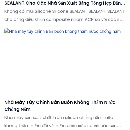
SEALANT Cho Các Nhà Sản Xuất Bảng Tổng Hợp Bằng
Nhôm ACP
Không có mùi Silicone Silicone SEALANT SEALANT SEALANT
cho bảng điều khiển composite nhôm ACP so với các sản
phẩm tương tự trên thị trường, nó có những lợi thế nổi bật
về mặt hiệu suất, chất lượng, ngoại hình, v.v., và tận hưởng
danh tiếng tốt trên thị trường. Các thông số kỹ thuật của
không có mùi Silicone Silicone SEALANT SEALANT cho
bảng điều khiển composite nhôm ACP có thể được tùy
chỉnh theo nhu cầu của bạn
Nhà Máy Tùy Chỉnh Bán Buôn Không Thấm Nước
Chống Nấm
Nhà máy sản xuất chất trám silicon chống nấm mốc
không thấm nước đối với nước dưới nước so với các sản