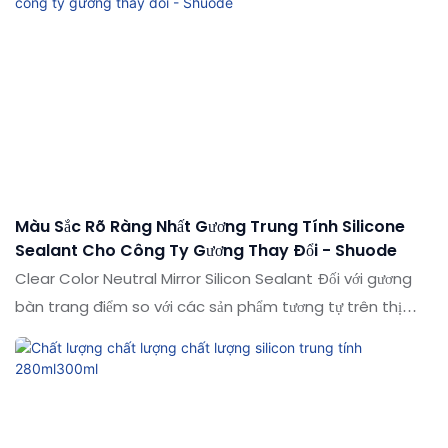
tốt trên thị trường. Các thông số kỹ thuật của chất kết
cấu silicon Silicon Silicon Silicon Silicon Silicon Silicon có
thể được tùy chỉnh theo nhu cầu của bạn theo nhu cầu
của bạn
Màu Sắc Rõ Ràng Nhất Gương Trung Tính Silicone
Sealant Cho Công Ty Gương Thay Đổi - Shuode
Clear Color Neutral Mirror Silicon Sealant Đối với gương
bàn trang điểm so với các sản phẩm tương tự trên thị
trường, nó có những lợi thế vượt trội về mặt hiệu suất, chất
lượng, ngoại hình, v.v., và tận hưởng danh tiếng tốt trên thị
trường. Các thông số kỹ thuật của chất trám silicon trung
tính màu rõ ràng có thể được tùy chỉnh theo nhu cầu của
bạn