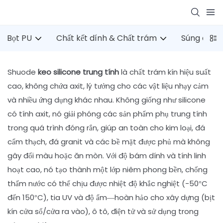
Bọt PU
Chất kết dính & Chất trám
Súng dính
Shuode
keo silicone trung tính
là chất trám kín hiệu suất
cao, không chứa axit, lý tưởng cho các vật liệu nhạy cảm
và nhiều ứng dụng khác nhau. Không giống như silicone
có tính axit, nó giải phóng các sản phẩm phụ trung tính
trong quá trình đóng rắn, giúp an toàn cho kim loại, đá
cẩm thạch, đá granit và các bề mặt được phủ mà không
gây đổi màu hoặc ăn mòn. Với độ bám dính và tính linh
hoạt cao, nó tạo thành một lớp niêm phong bền, chống
thấm nước có thể chịu được nhiệt độ khắc nghiệt (-50°C
đến 150°C), tia UV và độ ẩm—hoàn hảo cho xây dựng (bịt
kín cửa sổ/cửa ra vào), ô tô, điện tử và sử dụng trong