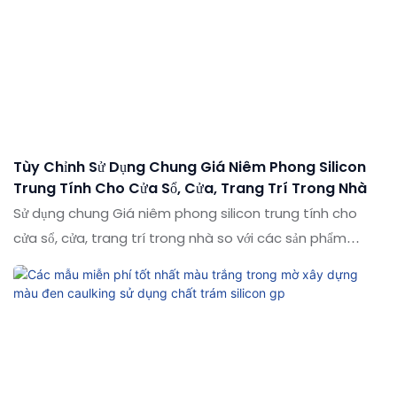
keo dính giá tốt 280ml300ml mua chất trám silicon
không thấm nước trung tính cấu trúc có thể được tùy
chỉnh theo nhu cầu của bạn
Tùy Chỉnh Sử Dụng Chung Giá Niêm Phong Silicon
Trung Tính Cho Cửa Sổ, Cửa, Trang Trí Trong Nhà
Sử dụng chung Giá niêm phong silicon trung tính cho
cửa sổ, cửa, trang trí trong nhà so với các sản phẩm
tương tự trên thị trường, nó có những lợi thế nổi bật về mặt
hiệu suất, chất lượng, ngoại hình, v.v., và tận hưởng danh
tiếng tốt trên thị trường. Các thông số kỹ thuật của giá
niêm phong silicon trung tính sử dụng chung cho cửa sổ,
cửa, trang trí trong nhà có thể được tùy chỉnh theo nhu
cầu của bạn