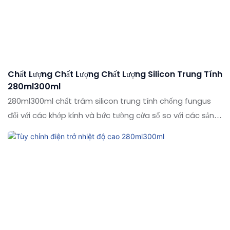
Chất Lượng Chất Lượng Chất Lượng Silicon Trung Tính
280ml300ml
280ml300ml chất trám silicon trung tính chống fungus
đối với các khớp kính và bức tường cửa sổ so với các sản
phẩm tương tự trên thị trường, nó có những lợi thế nổi bật
về mặt hiệu suất, chất lượng, ngoại hình, v.v., và tiếp tục cải
tiến thị trường. Các thông số kỹ thuật của chất trám
silicon trung tính 280ml300ml chống f-fungus cho các
khớp nối kính và rèm có thể được tùy chỉnh theo nhu cầu
của bạn