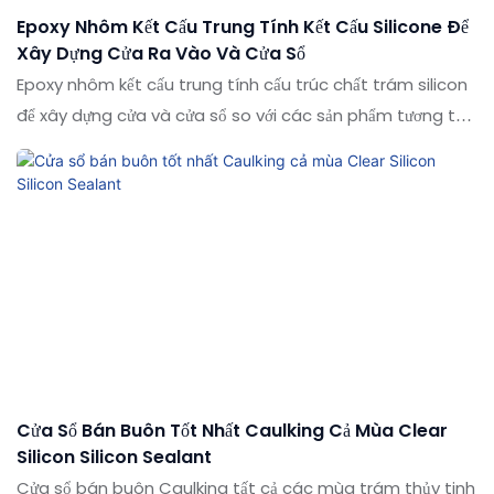
Epoxy Nhôm Kết Cấu Trung Tính Kết Cấu Silicone Để
Xây Dựng Cửa Ra Vào Và Cửa Sổ
Epoxy nhôm kết cấu trung tính cấu trúc chất trám silicon
để xây dựng cửa và cửa sổ so với các sản phẩm tương tự
trên thị trường, nó có những lợi thế nổi bật về mặt hiệu
suất, chất lượng, ngoại hình, v.v., và tận hưởng danh tiếng
tốt trên thị trường. Các thông số kỹ thuật của chất dán
silicon trung tính cấu trúc bằng nhôm epoxy để xây dựng
cửa và cửa sổ có thể được tùy chỉnh theo nhu cầu của
bạn
Cửa Sổ Bán Buôn Tốt Nhất Caulking Cả Mùa Clear
Silicon Silicon Sealant
Cửa sổ bán buôn Caulking tất cả các mùa trám thủy tinh