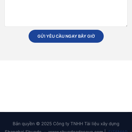
GỬI YÊU CẦU NGAY BÂY GIỜ
Bản quyền © 2025 Công ty TNHH Tài liệu xây dựng
Shanghai Shuode. - www.shuodeadesove.com |
SITEMAP