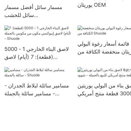
يوريثان OEM
مسمار سائل أفضل مسمار
سائل للخشب
>12000(قطعة):قابل
للتفاوض(أيام) >=30000
قطعةUS72 الشركات المصنعة
قائمة أسعار رغوة البولي
لاصق البناء الخارجي 1 - 5000
يثان منخفضة الكثافة من
(قطعة): 7 (أيام) لاصق
Shuode
إيبوكسي مكون من مكونين
بالجملة - Shuode
ق بناء من البولي يوريثين
مسامير سائلة لبلاط الجدران -
>=30000 قطعة منتج أمريكي
مسامير سائلة بالجملة -
للبيع بالجملة - شوود
Shuode