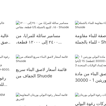
صقة للبناء مقاومة
مسامير سائلة للمرايا، من
ة - Shuode
٢٤٠٠ إلى ١٢٠٠٠ قطعة،
مقاس US.١٥، للبيع بالجملة -
Shuode
قائمة أسعار لاصق البناء سريع
صق البناء من مادة
الجفاف من Shuode
رغوة
البولي يوريثين 1 - 30000
للح
(قطعة): 15 (أيام) >=30000
ولايات المتحدة 3
ات رغوة البولي