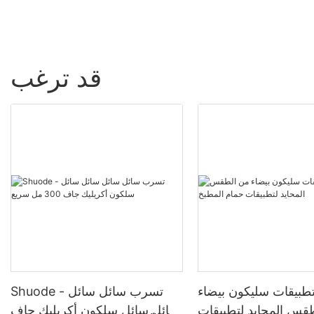
قد ترغب
بيقات سليكون بيضاء
Shuode - تسرب سائل سائل
قس المحايد لتطبيقات
سائل سائل سلكون أكريليك جاف