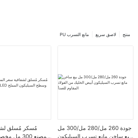
منتج
لاصق سريع
PU مانع التسرب
جودة 260 مل/280 مل/300 مل
مُسكر مُسلق لش
بيع ساخن مانع تسرب السيليكون
المصنع 300 م