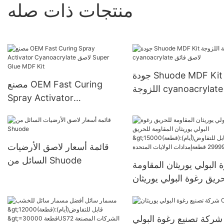
منتجات ذات صله
جودة Shuode MDF Kit عالية
مصنع OEM Fast Curing
اللزوجة cyanoacrylate لاصق
Spray Activator
فائق
Cyanoacrylate لاصق Super
Glue MDF Kit
قائمة أسعار لاصق الأرضيات
السائل من Shuode
 البولي يوريثان المقاومة
ريق رغوة البولي يوريثان
المقاومة للحريق
>15000(قطعة):قابل
شركة تصنيع رغوة البولي
للتفاوض(أيام) 6000-29999