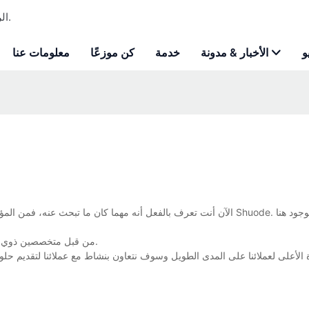
Shuode - الرغوة الرغوة المخصصة للبولي يوريثان ومصنعة لاصقة للبناء.
و
الأخبار & مدونة
خدمة
كن موزعًا
معلومات عنا
يتم تصنيع Shuode من قبل متخصصين ذوي مهارات عالية ولديهم سنوات غنية من الخبرة في الصناعة.