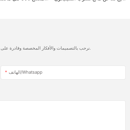
أبيض الخليك من الفولاذ المقاوم
LED وسطح السيليكون ا
للصدأ
نرحب بالتصميمات والأفكار المخصصة وقادرة على تلبية المتطلبات المحددة. لمزيد من المعلومات، يرجى زيارة الموقع الإلكتروني أو الاتصال بنا مباشرة مع أسئلة أو استفسارات.
الهاتف/whatsapp