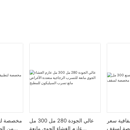
فافية سعر
عالي الجودة 280 مل 300 مل
مخصصة لتط
ل مخصصة لسقف
عازم الغشاء الجوي مانعة
من الط