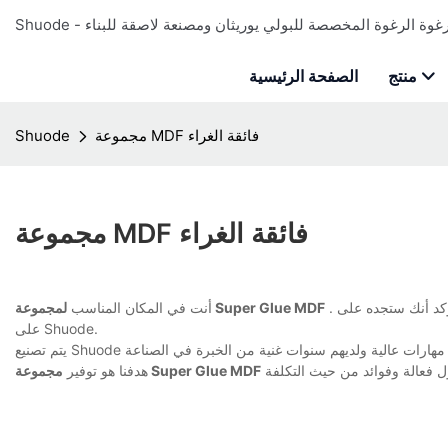
منتج
الصفحة الرئيسية
مجموعة MDF فائقة الغراء
Shuode
مجموعة MDF فائقة الغراء
. الآن أنت تعرف بالفعل أنه مهما كان ما تبحث عنه، فمن المؤكد أنك ستجده على Shuode. نحن نضمن أنه موجود هنا
لمجموعة Super Glue MDF
أنت في المكان المناسب
على Shuode.
مجموعة Super Glue MDF
هدفنا هو توفير