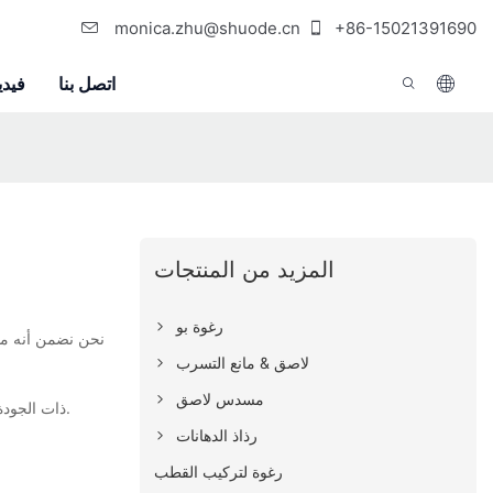
monica.zhu@shuode.cn
+86-15021391690
اتصل بنا
فيدي
المزيد من المنتجات
رغوة بو
لاصق & مانع التسرب
مسدس لاصق
ذات الجودة الأعلى لعملائنا على المدى الطويل وسوف نتعاون بنشاط مع عملائنا لتقديم حلول فعالة وفوائد من حيث التكلفة.
رذاذ الدهانات
رغوة لتركيب القطب