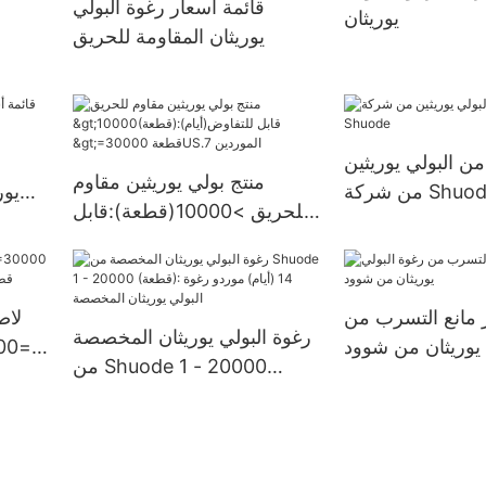
قائمة أسعار رغوة البولي
يوريثان
قطعةإمدادات الولايات المتحدة.
يوريثان المقاومة للحريق
من البولي يوريثين
منتج بولي يوريثين مقاوم
شركة Shuode
يور
للحريق >10000(قطعة):قابل
للتفاوض(أيام) >=30000
قطعةUS.7 الموردين
 مانع التسرب من
لاص
رغوة البولي يوريثان المخصصة
 يوريثان من شوود
من Shuode 1 - 20000
(قطعة): 14 (أيام) موردو رغوة
البولي يوريثان المخصصة