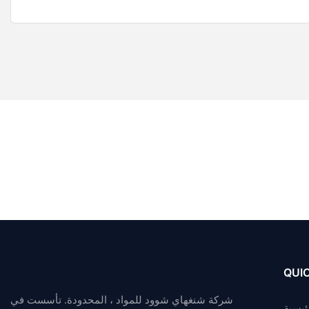
QUIC
شركة شنغهاي شوود للمواد ، المحدودة. تأسست في
ئيسية