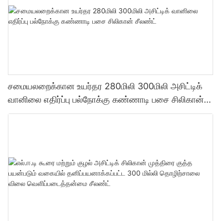
சமையலறைக்கான உயர்தர 280மிலி 300மிலி அசிட்டிக்
வானிலை எதிர்ப்பு பல்நோக்கு கண்ணாடி பசை சிலிகான்
சீலண்ட்