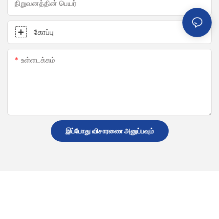
நிறுவனத்தின் பெயர்
கோப்பு
உள்ளடக்கம்
இப்போது விசாரணை அனுப்பவும்