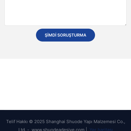
ŞIMDI SORUŞTURMA
Telif Hakkı © 2025 Shanghai Shuode Yapı Malzemesi Co.,
Ltd. - www.shuodeadesive.com |
Yer haritası