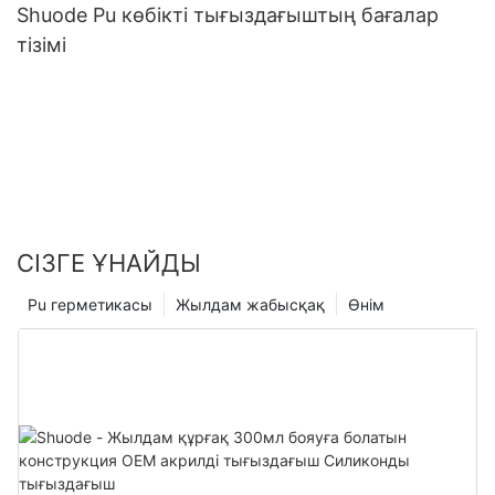
Shuode Pu көбікті тығыздағыштың бағалар
тізімі
СІЗГЕ ҰНАЙДЫ
Pu герметикасы
Жылдам жабысқақ
Өнім