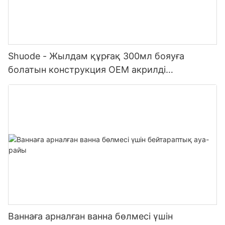
Shuode - Жылдам құрғақ 300мл бояуға
болатын конструкция OEM акрилді
тығыздағыш Силиконды тығыздағыш
Ваннаға арналған ванна бөлмесі үшін