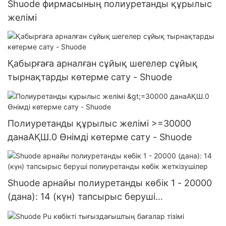
Shuode фирмасының полиуретанды құрылыс
желімі
Қабырғаға арналған сұйық шегелер сұйық
тырнақтарды көтерме сату - Shuode
Полиуретанды құрылыс желімі >=30000
данаАҚШ.0 Өнімді көтерме сату - Shuode
Shuode арнайы полиуретанды көбік 1 - 20000
(дана): 14 (күн) тапсырыс беруші
полиуретанды көбік жеткізушілер