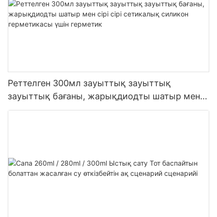
Реттелген 300мл зауыттық зауыттық
зауыттық бағаны, жарықдиодты шатыр мен
сірі сірі сетикалық силикон герметикасы үшін
герметик