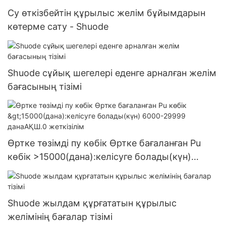
Су өткізбейтін құрылыс желім бұйымдарын
көтерме сату - Shuode
Shuode сұйық шегелері еденге арналған желім
бағасының тізімі
Өртке төзімді пу көбік Өртке бағаланған Pu
көбік >15000(дана):келісуге болады(күн)
6000-29999 данаАҚШ.0 жеткізілім
Shuode жылдам құрғататын құрылыс
желімінің бағалар тізімі