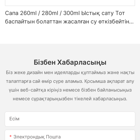
Сапа 260ml / 280ml / 300ml Ыстық сату Тот
баспайтын болаттан жасалған су өткізбейтін
ақ сценарий сценарийі
Бізбен Хабарласыңы
Біз жеке дизайн мен идеяларды құптаймыз және нақты
талаптарға сай өмір сүре аламыз. Қосымша ақпарат алу
үшін веб-сайтқа кіріңіз немесе бізбен байланысыңыз
немесе сұрақтарыңызбен тікелей хабарласыңыз.
Есім
Электрондық Пошта