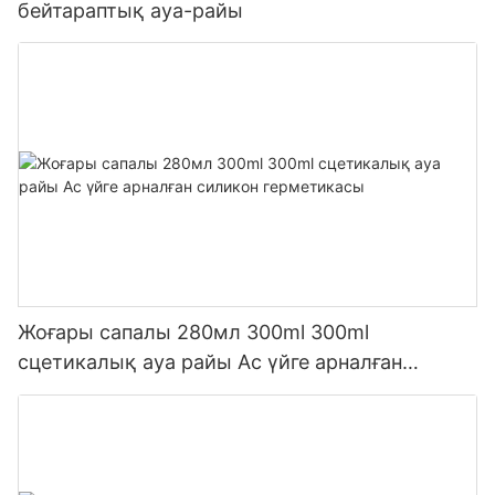
бейтараптық ауа-райы
Жоғары сапалы 280мл 300ml 300ml
сцетикалық ауа райы Ас үйге арналған
силикон герметикасы