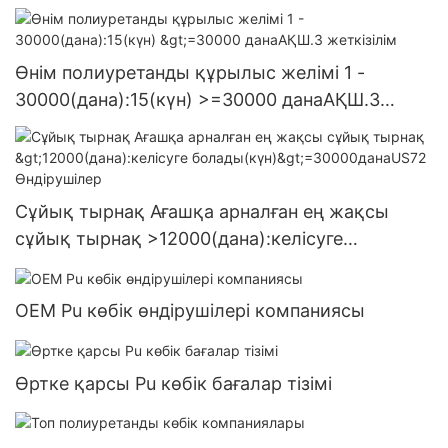
Өнім полиуретанды құрылыс желімі 1 -
30000(дана):15(күн) >=30000 данаАҚШ.3
жеткізілім
Сұйық тырнақ Ағашқа арналған ең жақсы
сұйық тырнақ >12000(дана):келісуге
болады(күн)>=30000данаUS72 Өндірушілер
OEM Pu көбік өндірушілері компаниясы
Өртке қарсы Pu көбік бағалар тізімі