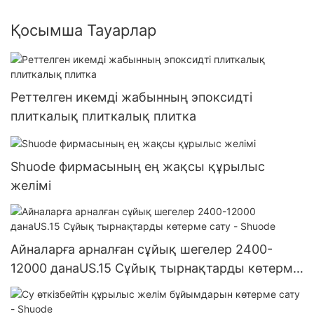
Қосымша Тауарлар
Реттелген икемді жабынның эпоксидті
плиткалық плиткалық плитка
Shuode фирмасының ең жақсы құрылыс
желімі
Айналарға арналған сұйық шегелер 2400-
12000 данаUS.15 Сұйық тырнақтарды көтерме
сату - Shuode