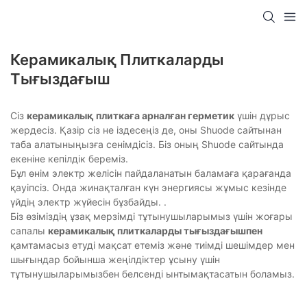
Керамикалық Плиткаларды
Тығыздағыш
Сіз
керамикалық плиткаға арналған герметик
үшін дұрыс
жердесіз. Қазір сіз не іздесеңіз де, оны Shuode сайтынан
таба алатыныңызға сенімдісіз. Біз оның Shuode сайтында
екеніне кепілдік береміз.
Бұл өнім электр желісін пайдаланатын баламаға қарағанда
қауіпсіз. Онда жинақталған күн энергиясы жұмыс кезінде
үйдің электр жүйесін бұзбайды. .
Біз өзіміздің ұзақ мерзімді тұтынушыларымыз үшін жоғары
сапалы
керамикалық плиткаларды тығыздағышпен
қамтамасыз етуді мақсат етеміз және тиімді шешімдер мен
шығындар бойынша жеңілдіктер ұсыну үшін
тұтынушыларымызбен белсенді ынтымақтасатын боламыз.