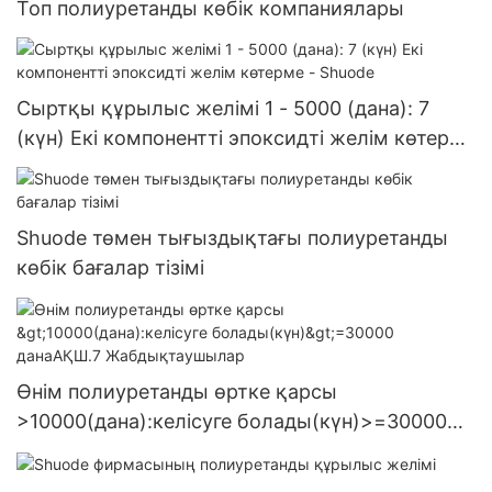
Топ полиуретанды көбік компаниялары
Сыртқы құрылыс желімі 1 - 5000 (дана): 7
(күн) Екі компонентті эпоксидті желім көтерме
- Shuode
Shuode төмен тығыздықтағы полиуретанды
көбік бағалар тізімі
Өнім полиуретанды өртке қарсы
>10000(дана):келісуге болады(күн)>=30000
данаАҚШ.7 Жабдықтаушылар