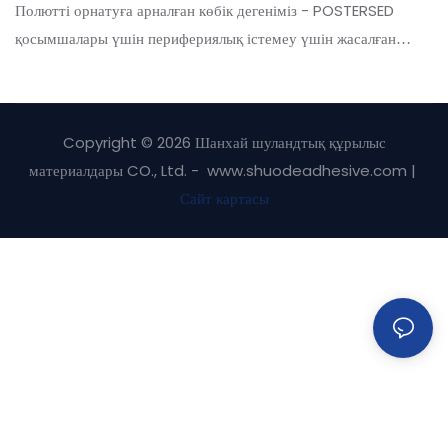
Арналған Көбік
Полютті орнатуға арналған көбік дегеніміз - POSTERSED
қосымшалары үшін перифериялық істемеу үшін жасалған
патенттелген кеңейтілген композит.
Copyright © 2026 Шанхай шуландтық құрылыс
материалдары CO., Ltd. - www.shuodeadhesive.com |
Сайт картасы