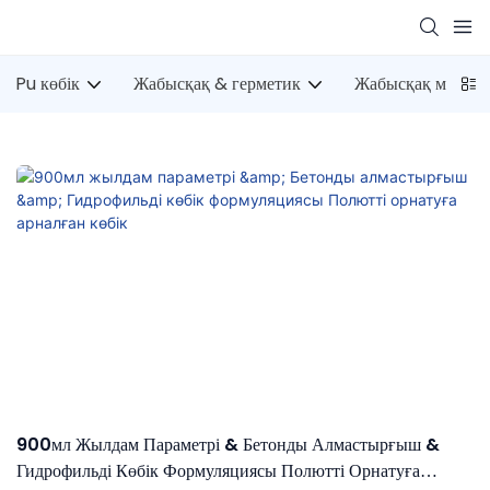
Pu көбік
Жабысқақ & герметик
Жабысқақ мылты
900мл Жылдам Параметрі & Бетонды Алмастырғыш &
Гидрофильді Көбік Формуляциясы Полютті Орнатуға