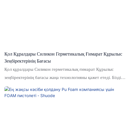
танылды
Қол Құралдары Силикон Герметикалық Ғимарат Құрылыс
Зеңбіректерінің Бағасы
Қол құралдары Силикон герметикалық ғимарат Құрылыс
зеңбіректерінің бағасы жаңа технологияны қажет етеді. Біздің
техниктеріміз технологияларды сәтті оңтайландырды және
оларды өндірістік процеске қолданды, шығындар мен уақытты
үнемдейді