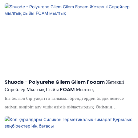
Shuode - Polyurehe Gilem Gilem Fooam Жетекші
Спрейлер Мылтық Сыйы FOAM Мылтық
Біз белгілі бір уақытта танымал брендтерден білдік немесе
өнімді өндіріп алу үшін өзіміз ойластырдық. Өнімнің
ерекшеліктері мен жаңартуларымен, полиуретанды
зеңбіректерінің арзан бағасы Polyurehe Gun Fooam Fooam
мылтық бағасы көбік зеңбірегінде өте пайдалы болды деп