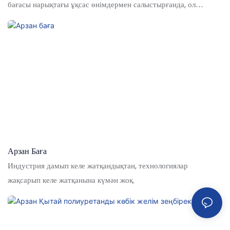
бағасы нарықтағы ұқсас өнімдермен салыстырғанда, ол
қойылым, сапа, сыртқы келбеті және т.б. тұрғысынан
салыстырмалы өтеусіз артықшылықтарға ие және базарда
жақсы беделге ие және оларды жақсы біледі. Гүлді
инъекциялық көбік бұтақтарының фабрикаттарының
сипаттамалары сіздің қажеттіліктеріңізге сәйкес реттеледі
Арзан Баға
Индустрия дамып келе жатқандықтан, технологиялар
жақсарып келе жатқанына күмән жоқ.