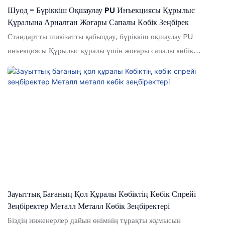
Шуод - Бүріккіш Оқшаулау PU Инъекциясы Құрылыс
Құралына Арналған Жоғары Сапалы Көбік Зеңбірек
Стандартты шикізатты қабылдау, бүріккіш оқшаулау PU
инъекциясы Құрылыс құралы үшін жоғары сапалы көбік
зеңбірегі біз күткендей қойылады. Импортталған
технологиялар, PU көбік / силикон герметикасы / эпоксидті
желім / сұйық тырнақ өңделеді / Сұйық тырнақ - 100% сапа
кепілді және тұрақтылыққа ие. Оның артықшылықтары өте көп.
Клиенттер одан көп нәрсеге пайдалы болады
Зауыттық Бағаның Қол Құралы Көбіктің Көбік Спрейі
Зеңбіректер Металл Металл Көбік Зеңбіректері
Біздің инженерлер дайын өнімнің тұрақты жұмысын