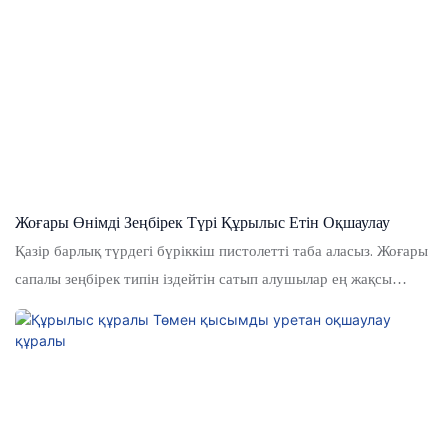
кадрлар өткізген қатаң сынақтардан өткен шикізаттан
жасалған. Өнім артықшылықтарға ие. Оның үстіне, оның пайда
болу дизайны өте маңызды, өйткені бұл салалық трендті
басқаруы мүмкін
Жоғары Өнімді Зеңбірек Түрі Құрылыс Етін Оқшаулау
Қазір барлық түрдегі бүріккіш пистолетті таба аласыз. Жоғары
сапалы зеңбірек типін іздейтін сатып алушылар ең жақсы
сапалы зеңбірекке ие, ең жақсы сапалы зеңбірекке жетуі
мүмкін.