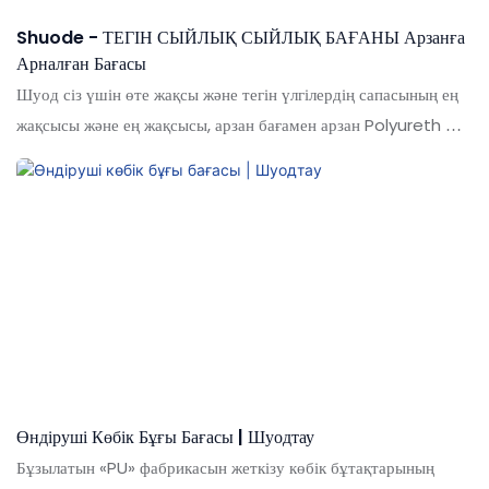
Shuode - ТЕГІН СЫЙЛЫҚ СЫЙЛЫҚ БАҒАНЫ Арзанға
Арналған Бағасы
Шуод сіз үшін өте жақсы және тегін үлгілердің сапасының ең
жақсысы және ең жақсысы, арзан бағамен арзан Polyureth Mill
Spray Spray Shrice gun.our. Күте алмаңыз, біздің өнімдер
сізге өте ыңғайлы және сізге керемет баға мен сапаны
қамтамасыз етеді
Өндіруші Көбік Бұғы Бағасы | Шуодтау
Бұзылатын «PU» фабрикасын жеткізу көбік бұтақтарының