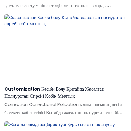
қамтамасыз ету үшін жетілдірілген технологияларды
қолданып, электр спрейінің далаларында (лар)
пайдаланушылардың пайдасына жеңіске жетті
Customization Кәсіби Бояу Қытайда Жасалған
Полиуретан Спрейі Көбік Мылтық
Correction Correctional Polication компаниясының негізгі
бәсекеге қабілеттілігі Қытайда жасалған полиуретан спрейі
көбік мылтық - бұл оның ерекшеліктері. Біздің пу көбік /
силикон герметикасы / эпоксидті желім / сұйық тырнақ кәсіби