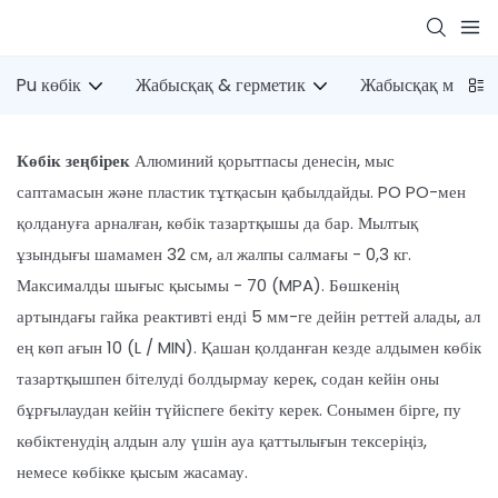
Pu көбік
Жабысқақ & герметик
Жабысқақ мылты
Көбік зеңбірек
Алюминий қорытпасы денесін, мыс
саптамасын және пластик тұтқасын қабылдайды. PO PO-мен
қолдануға арналған, көбік тазартқышы да бар. Мылтық
ұзындығы шамамен 32 см, ал жалпы салмағы - 0,3 кг.
Максималды шығыс қысымы - 70 (MPA). Бөшкенің
артындағы гайка реактивті енді 5 мм-ге дейін реттей алады, ал
ең көп ағын 10 (L / MIN). Қашан қолданған кезде алдымен көбік
тазартқышпен бітелуді болдырмау керек, содан кейін оны
бұрғылаудан кейін түйіспеге бекіту керек. Сонымен бірге, пу
көбіктенудің алдын алу үшін ауа қаттылығын тексеріңіз,
немесе көбікке қысым жасамау.