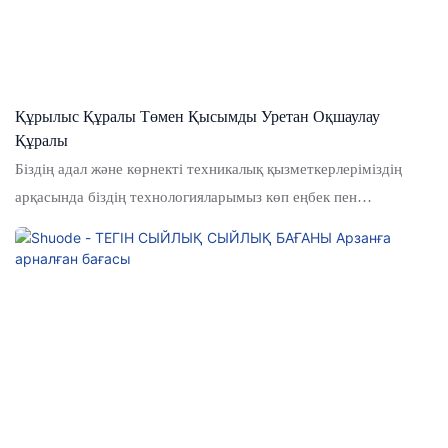
Құрылыс Құралы Төмен Қысымды Уретан Оқшаулау
Құралы
Біздің адал және көрнекті техникалық қызметкерлеріміздің
арқасында біздің технологияларымыз көп еңбек пен
шығындарды үнемдеу үшін жаңартылды. Оның қолданылу
ауқымы көп кеңейтілді. Қазіргі уақытта ол электр спрейі
зеңбіректерінде кеңінен қолданылады.