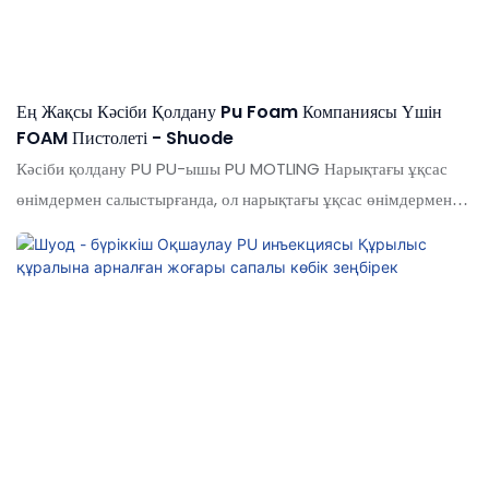
Ең Жақсы Кәсіби Қолдану Pu Foam Компаниясы Үшін
FOAM Пистолеті - Shuode
Кәсіби қолдану PU PU-ышы PU MOTLING Нарықтағы ұқсас
өнімдермен салыстырғанда, ол нарықтағы ұқсас өнімдермен
салыстырғанда, сапасы, сапасы, келбеті және т.б. тұрғысынан
салыстырмалы өтеусіз артықшылықтарға ие және базарда
жақсы беделге ие болады. Психикалық қолданудың техникалық
сипаттамалары PU PU PU PU PU PU PUM PU-лар сіздің
қажеттіліктеріңізге сәйкес теңшелуі мүмкін. Сенімді шикізат
жеткізушілері, PU көбік / силикон герметикасы / эпоксидті
желім / сұйық тырнақ ұсынатын материалдарды пайдалану.
Оның көптеген артықшылықтары бар, олар жаңадан және
дербес дамыған, көптеген артықшылықтар тудырады.