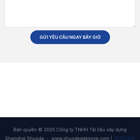
GỬI YÊU CẦU NGAY BÂY GIỜ
Bản quyền © 2025 Công ty TNHH Tài liệu xây dựng
Shanghai Shuode. - www.shuodeadesove.com |
SITEMAP