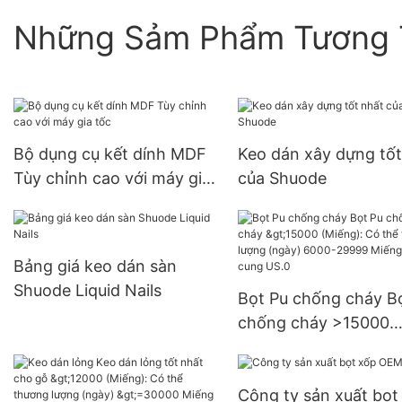
Những Sảm Phẩm Tương 
Bộ dụng cụ kết dính MDF
Keo dán xây dựng tốt
Tùy chỉnh cao với máy gia
của Shuode
tốc
Bảng giá keo dán sàn
Shuode Liquid Nails
Bọt Pu chống cháy B
chống cháy >15000
(Miếng): Có thể thươ
lượng (ngày) 6000-2
Công ty sản xuất bọt
Miếng Nguồn cung U