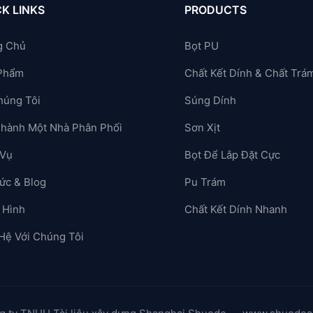
K LINKS
PRODUCTS
g Chủ
Bọt PU
Phẩm
Chất Kết Dính & Chất Trá
húng Tôi
Súng Dính
Thành Một Nhà Phân Phối
Sơn Xịt
 Vụ
Bọt Để Lắp Đặt Cực
ức & Blog
Pu Trám
 Hình
Chất Kết Dính Nhanh
 Hệ Với Chúng Tôi