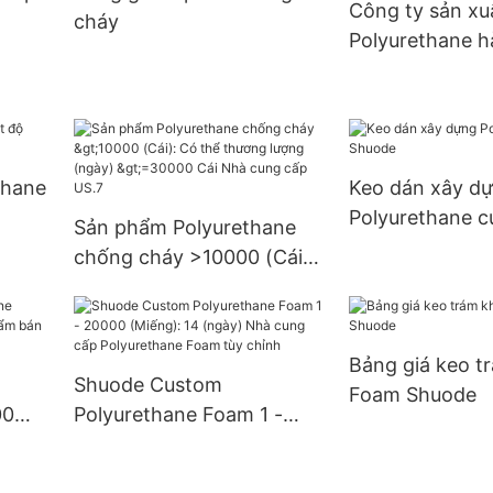
Công ty sản xu
cháy
Polyurethane h
thane
Keo dán xây d
Polyurethane 
Sản phẩm Polyurethane
chống cháy >10000 (Cái):
Có thể thương lượng
(ngày) >=30000 Cái Nhà
cung cấp US.7
Bảng giá keo t
Shuode Custom
Foam Shuode
00
Polyurethane Foam 1 -
m bán
20000 (Miếng): 14 (ngày)
Nhà cung cấp