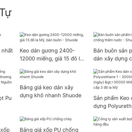
Tự
 nhất
Keo dán gương 2400-
Bán buôn sản 
12000 miếng, giá 15 đô la
dán xây dựng 
Mỹ, bán buôn - Shuode
nước - Shuode
Bảng giá keo dán xây
dựng khô nhanh Shuode
ọt Pu
Sản phẩm Keo 
dựng Polyureth
ng
30000 (Miếng):
9999
>=30000 Miến
 xốp
Bảng giá xốp PU chống
S.0
cung cấp 3 đô 