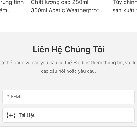
trung tính
Chất lượng cao 280ml
Tùy chỉn
rám
300ml Acetic Weatherprot
sản xuất 
ác ứng
Proofurposed Glue Silicon
lon led v
hà bếp
Sealant cho nhà bếp
acetic sil
Liên Hệ Chúng Tôi
ó thể phục vụ các yêu cầu cụ thể. Để biết thêm thông tin, vui lòn
các câu hỏi hoặc yêu cầu.
E-Mail
Tài Liệu