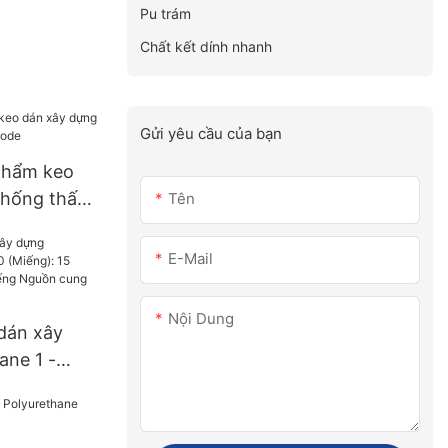
Pu trám
Chất kết dính nhanh
Gửi yêu cầu của bạn
phẩm keo
chống thấm
Tên
E-Mail
Nội Dung
dán xây
ane 1 -
 15 (ngày)
g Nguồn
la Mỹ