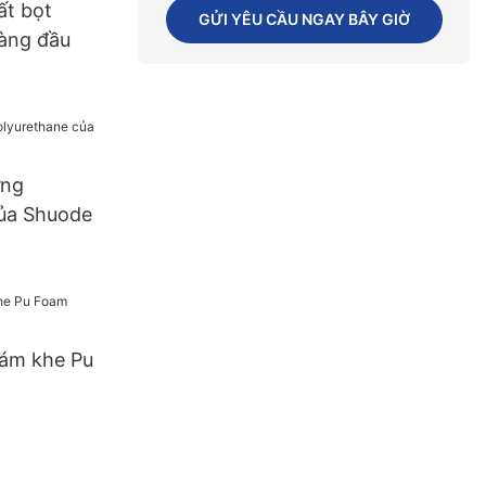
ất bọt
GỬI YÊU CẦU NGAY BÂY GIỜ
àng đầu
ựng
của Shuode
rám khe Pu