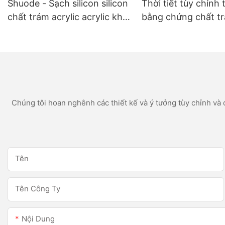
Shuode - Sạch silicon silicon
Thời tiết tùy chỉnh 
chất trám acrylic acrylic khô
bằng chứng chất t
nhanh 300ml khô
silicon trắng cho c
dụng phòng tắm n
Chúng tôi hoan nghênh các thiết kế và ý tưởng tùy chỉnh và c
Tên
Tên Công Ty
Nội Dung