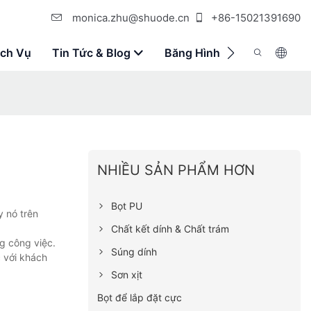
monica.zhu@shuode.cn
+86-15021391690
ịch Vụ
Tin Tức & Blog
Băng Hình
Liên Hệ Với 
NHIỀU SẢN PHẨM HƠN
Bọt PU
y nó trên
Chất kết dính & Chất trám
g công việc.
Súng dính
 với khách
Sơn xịt
Bọt để lắp đặt cực