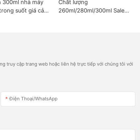
h 300ml nhà máy
Chất lượng
trong suốt giá cả
260ml/280ml/300ml Sale
à máng xối silicon
Sale Sales Acetic Silicone
icon
Silicone Silicone cho Thép
không gỉ
g truy cập trang web hoặc liên hệ trực tiếp với chúng tôi với
Điện Thoại/WhatsApp