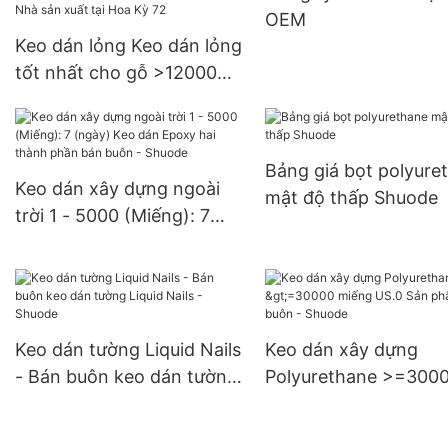
OEM
Keo dán lỏng Keo dán lỏng
tốt nhất cho gỗ >12000
(Miếng): Có thể thương
lượng (ngày) >=30000
Miếng Nhà sản xuất tại
Bảng giá bọt polyure
Hoa Kỳ 72
Keo dán xây dựng ngoài
mật độ thấp Shuode
trời 1 - 5000 (Miếng): 7
(ngày) Keo dán Epoxy hai
thành phần bán buôn -
Shuode
Keo dán tường Liquid Nails
Keo dán xây dựng
- Bán buôn keo dán tường
Polyurethane >=300
Liquid Nails - Shuode
miếng US.0 Sản phẩ
buôn - Shuode