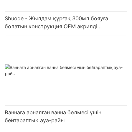
Shuode - Жылдам құрғақ 300мл бояуға
болатын конструкция OEM акрилді
тығыздағыш Силиконды тығыздағыш
Ваннаға арналған ванна бөлмесі үшін
бейтараптық ауа-райы