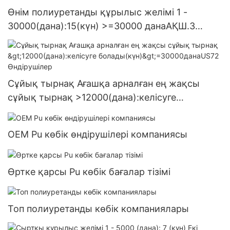
Өнім полиуретанды құрылыс желімі 1 -
30000(дана):15(күн) >=30000 данаАҚШ.3
жеткізілім
Сұйық тырнақ Ағашқа арналған ең жақсы
сұйық тырнақ >12000(дана):келісуге
болады(күн)>=30000данаUS72 Өндірушілер
OEM Pu көбік өндірушілері компаниясы
Өртке қарсы Pu көбік бағалар тізімі
Топ полиуретанды көбік компаниялары