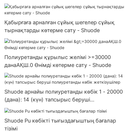
Қабырғаға арналған сұйық шегелер сұйық
тырнақтарды көтерме сату - Shuode
Полиуретанды құрылыс желімі >=30000
данаАҚШ.0 Өнімді көтерме сату - Shuode
Shuode арнайы полиуретанды көбік 1 - 20000
(дана): 14 (күн) тапсырыс беруші
полиуретанды көбік жеткізушілер
Shuode Pu көбікті тығыздағыштың бағалар
тізімі