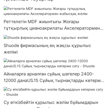
Реттелетін MDF жиынтығы Жоғары
тұтқырлық цианоакрилаты Акселератормен
жабысқақ желім
Shuode фирмасының ең жақсы құрылыс
желімі
Айналарға арналған сұйық шегелер 2400-
12000 данаUS.15 Сұйық тырнақтарды көтерме
сату - Shuode
Су өткізбейтін құрылыс желім бұйымдарын