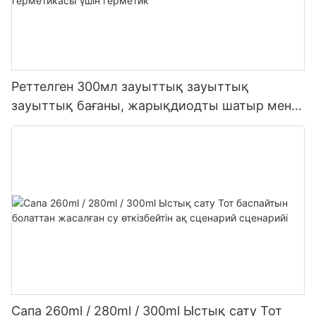
Реттелген 300мл зауыттық зауыттық
зауыттық бағаны, жарықдиодты шатыр мен
сірі сірі сетикалық силикон герметикасы үшін
герметик
Сапа 260ml / 280ml / 300ml Ыстық сату Тот