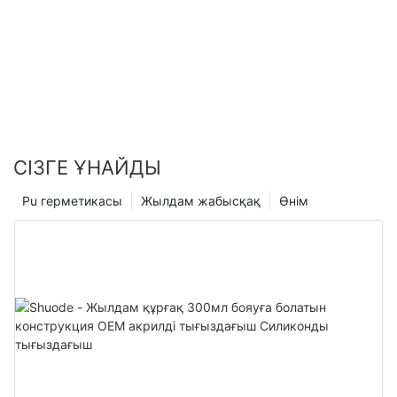
СІЗГЕ ҰНАЙДЫ
Pu герметикасы
Жылдам жабысқақ
Өнім