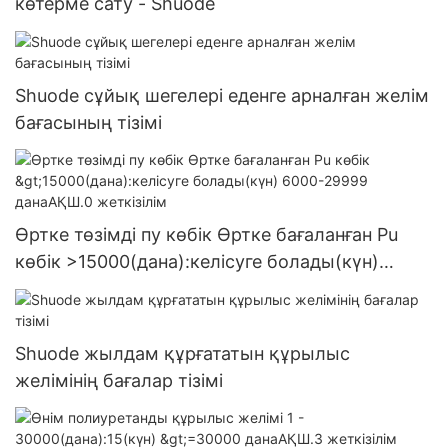
көтерме сату - Shuode
Shuode сұйық шегелері еденге арналған желім
бағасының тізімі
Өртке төзімді пу көбік Өртке бағаланған Pu
көбік >15000(дана):келісуге болады(күн)
6000-29999 данаАҚШ.0 жеткізілім
Shuode жылдам құрғататын құрылыс
желімінің бағалар тізімі