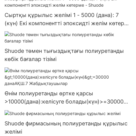
Сыртқы құрылыс желімі 1 - 5000 (дана): 7
(күн) Екі компонентті эпоксидті желім көтерме
- Shuode
Shuode төмен тығыздықтағы полиуретанды
көбік бағалар тізімі
Өнім полиуретанды өртке қарсы
>10000(дана):келісуге болады(күн)>=30000
данаАҚШ.7 Жабдықтаушылар
Shuode фирмасының полиуретанды құрылыс
желімі