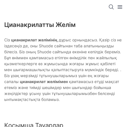
Цианакрилатты Желім
Сіз
цианакрилат желімінің
дұрыс орнындасыз. Қазір сіз не
іздесеңіз де, оны Shuode сайтынан таба алатыныңызды
білесіз. Біз оның Shuode сайтында екеніне кепілдік береміз.
Бұл өніммен қамтамасыз етілген өнімділік пен жайлылық
қызметкерлерге өз жұмысында жоғары жұмыс қабілеті
мен шығармашылықты қалыптастыруға мүмкіндік береді. .
Біз ұзақ мерзімді тұтынушыларымыз үшін ең жоғары
сапалы
цианакрилат желімімен
қамтамасыз етуді мақсат
етеміз және тиімді шешімдер мен шығындар бойынша
жеңілдіктер ұсыну үшін тұтынушыларымызбен белсенді
ынтымақтастықта боламыз.
Қосымша Тауарлар