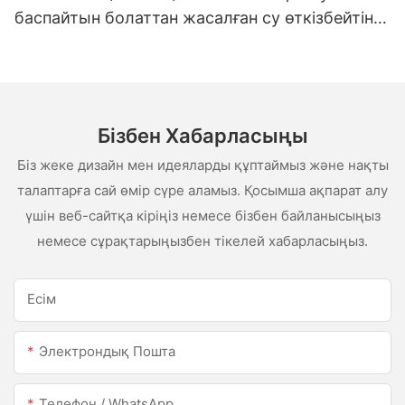
баспайтын болаттан жасалған су өткізбейтін
ақ сценарий сценарийі
Бізбен Хабарласыңы
Біз жеке дизайн мен идеяларды құптаймыз және нақты
талаптарға сай өмір сүре аламыз. Қосымша ақпарат алу
үшін веб-сайтқа кіріңіз немесе бізбен байланысыңыз
немесе сұрақтарыңызбен тікелей хабарласыңыз.
Есім
Электрондық Пошта
Телефон / WhatsApp