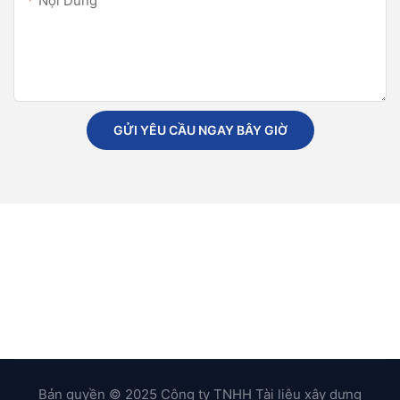
Nội Dung
GỬI YÊU CẦU NGAY BÂY GIỜ
Bản quyền © 2025 Công ty TNHH Tài liệu xây dựng