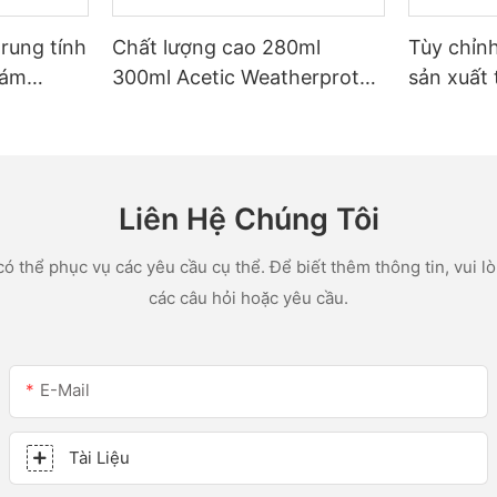
trung tính
Chất lượng cao 280ml
Tùy chỉn
rám
300ml Acetic Weatherprot
sản xuất 
ác ứng
Proofurposed Glue Silicon
lon led v
hà bếp
Sealant cho nhà bếp
acetic sil
Liên Hệ Chúng Tôi
ó thể phục vụ các yêu cầu cụ thể. Để biết thêm thông tin, vui lòn
các câu hỏi hoặc yêu cầu.
E-Mail
Tài Liệu