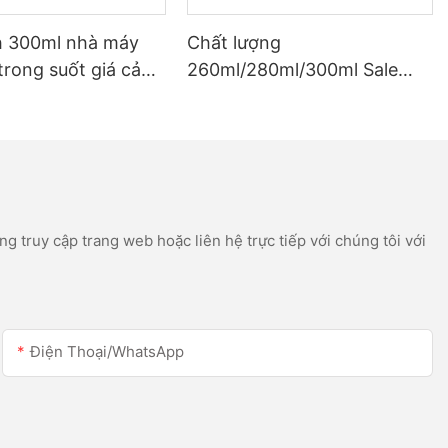
h 300ml nhà máy
Chất lượng
trong suốt giá cả
260ml/280ml/300ml Sale
à máng xối silicon
Sale Sales Acetic Silicone
icon
Silicone Silicone cho Thép
không gỉ
g truy cập trang web hoặc liên hệ trực tiếp với chúng tôi với
Điện Thoại/WhatsApp