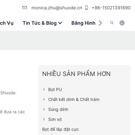
monica.zhu@shuode.cn
+86-15021391690
ịch Vụ
Tin Tức & Blog
Băng Hình
Liên Hệ Với 
NHIỀU SẢN PHẨM HƠN
Bọt PU
n Shuode.
Chất kết dính & Chất trám
Súng dính
để đưa ra các
Sơn xịt
Bọt để lắp đặt cực