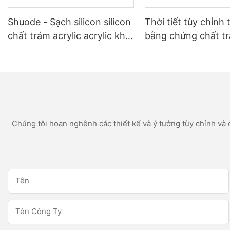
Shuode - Sạch silicon silicon
Thời tiết tùy chỉnh 
chất trám acrylic acrylic khô
bằng chứng chất t
nhanh 300ml khô
silicon trắng cho c
dụng phòng tắm n
Chúng tôi hoan nghênh các thiết kế và ý tưởng tùy chỉnh và c
Tên
Tên Công Ty