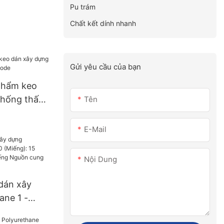
Pu trám
Chất kết dính nhanh
Gửi yêu cầu của bạn
phẩm keo
chống thấm
Tên
E-Mail
Nội Dung
dán xây
ane 1 -
 15 (ngày)