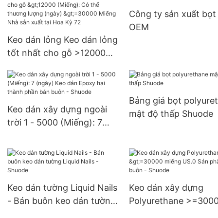
lượng (ngày) 6000-2
Công ty sản xuất bọt
Miếng Nguồn cung U
OEM
Keo dán lỏng Keo dán lỏng
tốt nhất cho gỗ >12000
(Miếng): Có thể thương
lượng (ngày) >=30000
Miếng Nhà sản xuất tại
Bảng giá bọt polyure
Hoa Kỳ 72
Keo dán xây dựng ngoài
mật độ thấp Shuode
trời 1 - 5000 (Miếng): 7
(ngày) Keo dán Epoxy hai
thành phần bán buôn -
Shuode
Keo dán tường Liquid Nails
Keo dán xây dựng
- Bán buôn keo dán tường
Polyurethane >=300
Liquid Nails - Shuode
miếng US.0 Sản phẩ