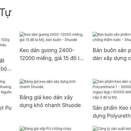
Tự
Keo dán gương 2400-
Bán buôn sản 
12000 miếng, giá 15 đô la
dán xây dựng 
ất
Mỹ, bán buôn - Shuode
nước - Shuode
(bộ
rong
 hoàn
ấp
Bảng giá keo dán xây
dựng khô nhanh Shuode
ọt Pu
Sản phẩm Keo 
dựng Polyureth
ng
30000 (Miếng):