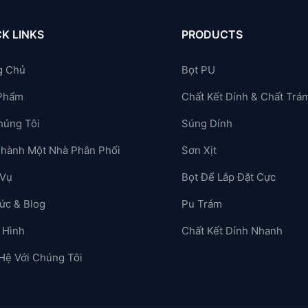
K LINKS
PRODUCTS
g Chủ
Bọt PU
Phẩm
Chất Kết Dính & Chất Trá
húng Tôi
Súng Dính
Thành Một Nhà Phân Phối
Sơn Xịt
 Vụ
Bọt Để Lắp Đặt Cực
ức & Blog
Pu Trám
 Hình
Chất Kết Dính Nhanh
 Hệ Với Chúng Tôi