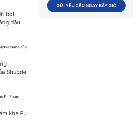
g Nguồn
GỬI YÊU CẦU NGAY BÂY GIỜ
la Mỹ
ất bọt
àng đầu
ựng
của Shuode
rám khe Pu