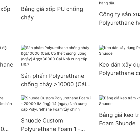
9999
>=30000 Miến
 xốp
Bảng giá xốp PU chống
S.0
cung cấp 3 đô 
Công ty sản xu
cháy
Polyurethane h
thane
Keo dán xây d
Polyurethane 
Sản phẩm Polyurethane
chống cháy >10000 (Cái):
Có thể thương lượng
(ngày) >=30000 Cái Nhà
cung cấp US.7
Bảng giá keo t
Shuode Custom
Foam Shuode
00
Polyurethane Foam 1 -
m bán
20000 (Miếng): 14 (ngày)