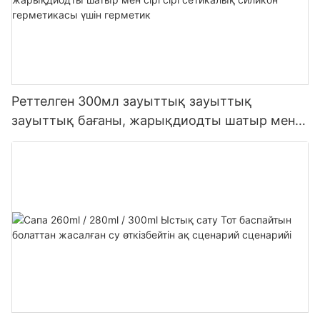
Реттелген 300мл зауыттық зауыттық
зауыттық бағаны, жарықдиодты шатыр мен
сірі сірі сетикалық силикон герметикасы үшін
герметик