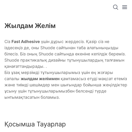
Жылдам Желім
Сіз
Fast Adhesive
үшін дұрыс жердесіз. Қазір сіз не
іздесеңіз де, оны Shuode сайтынан таба алатыныңызды
білесіз. Біз оның Shuode сайтында екеніне кепілдік береміз.
Shuode практикалық дизайны тұтынушылардың талғамын
қанағаттандырады. .
Біз ұзақ мерзімді тұтынушыларымыз үшін ең жоғары
сапалы
жылдам желіммен
қамтамасыз етуді мақсат етеміз
және тиімді шешімдер мен шығындар бойынша жеңілдіктер
ұсыну үшін тұтынушыларымызбен белсенді түрде
ынтымақтасатын боламыз.
Қосымша Тауарлар