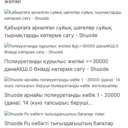
желімі
Қабырғаға арналған сұйық шегелер сұйық
тырнақтарды көтерме сату - Shuode
Полиуретанды құрылыс желімі >=30000
данаАҚШ.0 Өнімді көтерме сату - Shuode
Shuode арнайы полиуретанды көбік 1 - 20000
(дана): 14 (күн) тапсырыс беруші
полиуретанды көбік жеткізушілер
Shuode Pu көбікті тығыздағыштың бағалар