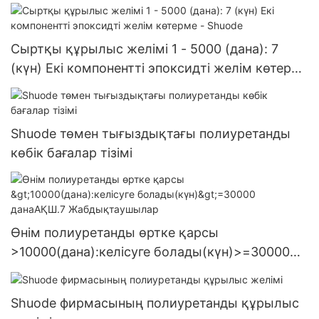
Сыртқы құрылыс желімі 1 - 5000 (дана): 7
(күн) Екі компонентті эпоксидті желім көтерме
- Shuode
Shuode төмен тығыздықтағы полиуретанды
көбік бағалар тізімі
Өнім полиуретанды өртке қарсы
>10000(дана):келісуге болады(күн)>=30000
данаАҚШ.7 Жабдықтаушылар
Shuode фирмасының полиуретанды құрылыс