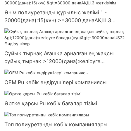
Өнім полиуретанды құрылыс желімі 1 -
30000(дана):15(күн) >=30000 данаАҚШ.3
жеткізілім
Сұйық тырнақ Ағашқа арналған ең жақсы
сұйық тырнақ >12000(дана):келісуге
болады(күн)>=30000данаUS72 Өндірушілер
OEM Pu көбік өндірушілері компаниясы
Өртке қарсы Pu көбік бағалар тізімі
Топ полиуретанды көбік компаниялары