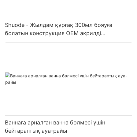
Shuode - Жылдам құрғақ 300мл бояуға
болатын конструкция OEM акрилді
тығыздағыш Силиконды тығыздағыш
Ваннаға арналған ванна бөлмесі үшін
бейтараптық ауа-райы