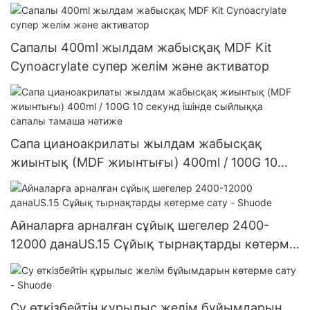
Сапалы 400ml жылдам жабысқақ MDF Kit
Cynoacrylate супер желім және активатор
Сапа цианоакрилаты жылдам жабысқақ
жиынтық (MDF жиынтығы) 400ml / 100G 10
секунд ішінде сыйлыққа сапалы тамаша
нәтиже
Айналарға арналған сұйық шегелер 2400-
12000 данаUS.15 Сұйық тырнақтарды көтерме
сату - Shuode
Су өткізбейтін құрылыс желім бұйымдарын