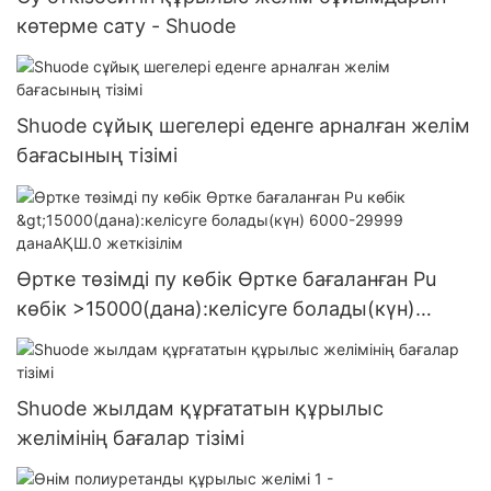
көтерме сату - Shuode
Shuode сұйық шегелері еденге арналған желім
бағасының тізімі
Өртке төзімді пу көбік Өртке бағаланған Pu
көбік >15000(дана):келісуге болады(күн)
6000-29999 данаАҚШ.0 жеткізілім
Shuode жылдам құрғататын құрылыс
желімінің бағалар тізімі