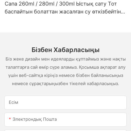
Сапа 260ml / 280ml / 300ml Ыстық сату Тот
баспайтын болаттан жасалған су өткізбейтін
ақ сценарий сценарийі
Бізбен Хабарласыңы
Біз жеке дизайн мен идеяларды құптаймыз және нақты
талаптарға сай өмір сүре аламыз. Қосымша ақпарат алу
үшін веб-сайтқа кіріңіз немесе бізбен байланысыңыз
немесе сұрақтарыңызбен тікелей хабарласыңыз.
Есім
Электрондық Пошта