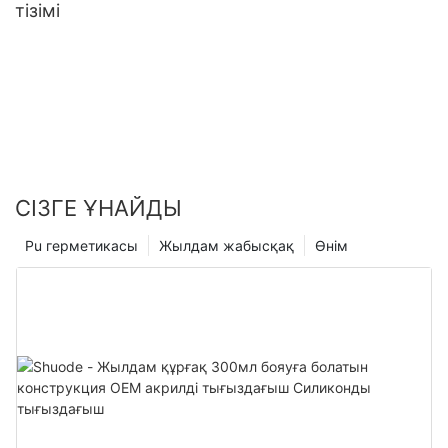
тізімі
СІЗГЕ ҰНАЙДЫ
Pu герметикасы
Жылдам жабысқақ
Өнім