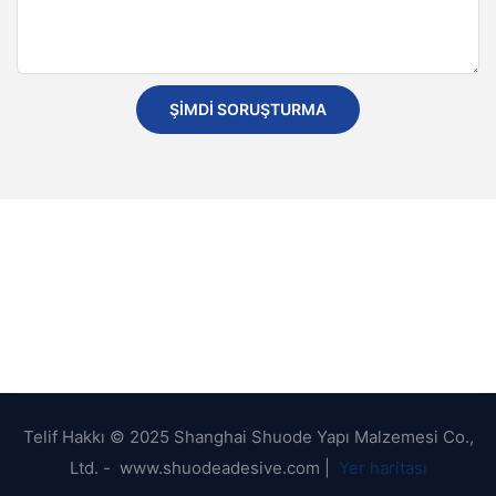
ŞIMDI SORUŞTURMA
Telif Hakkı © 2025 Shanghai Shuode Yapı Malzemesi Co.,
Ltd. - www.shuodeadesive.com |
Yer haritası