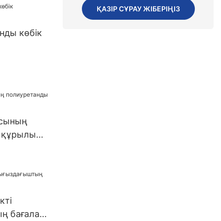
АҚШ.3
ҚАЗІР СҰРАУ ЖІБЕРІҢІЗ
нды көбік
ы
сының
 құрылыс
кті
ң бағалар