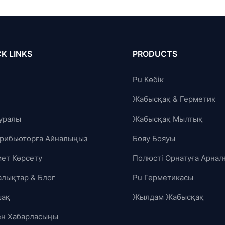
K LINKS
PRODUCTS
Pu Көбік
Жабысқақ & Герметик
Туралы
Жабысқақ Мылтық
рибьюторға Айналыңыз
Бояу Бояуы
ет Көрсету
Полюсті Орнатуға Арнал
лықтар & Блог
Pu Герметикасы
шақ
Жылдам Жабысқақ
ен Хабарласыңы