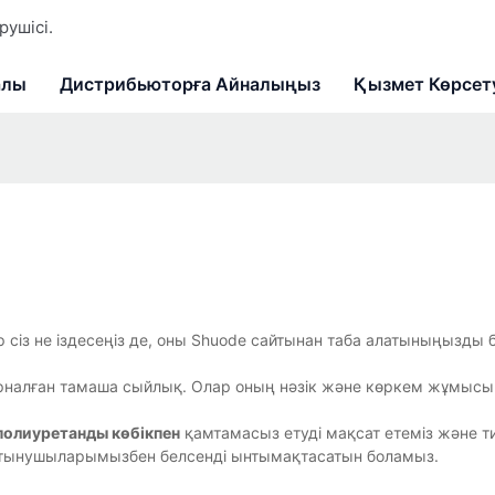
ушісі.
алы
Дистрибьюторға Айналыңыз
Қызмет Көрсет
 сіз не іздесеңіз де, оны Shuode сайтынан таба алатыныңызды бі
 арналған тамаша сыйлық. Олар оның нәзік және көркем жұмысы
полиуретанды көбікпен
қамтамасыз етуді мақсат етеміз және ти
ұтынушыларымызбен белсенді ынтымақтасатын боламыз.