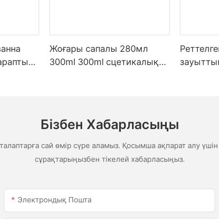
ванна
Жоғары сапалы 280мл
Реттелг
тараптық
300ml 300ml сцетикалық
зауытты
ауа райы Ас үйге арналған
бағаны,
силикон герметикасы
шатыр мен
сетикал
гермети
Бізбен Хабарласыңы
гермети
алаптарға сай өмір сүре аламыз. Қосымша ақпарат алу үшін
сұрақтарыңызбен тікелей хабарласыңыз.
Электрондық Пошта