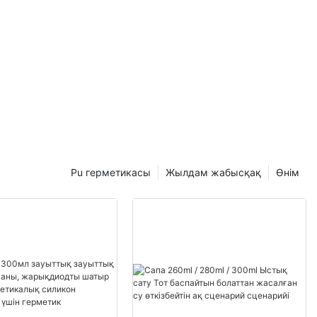
Pu герметикасы
Жылдам жабысқақ
Өнім