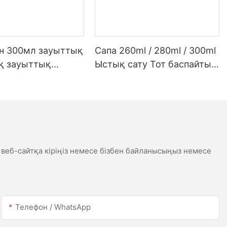
ен 300мл зауыттық
Сапа 260ml / 280ml / 300ml
қ зауыттық
Ыстық сату Тот баспайтын
 жарықдиодты
болаттан жасалған су
 сірі сірі
өткізбейтін ақ сценарий
ық силикон
сценарийі
касы үшін
к
 веб-сайтқа кіріңіз немесе бізбен байланысыңыз немесе
Телефон / WhatsApp