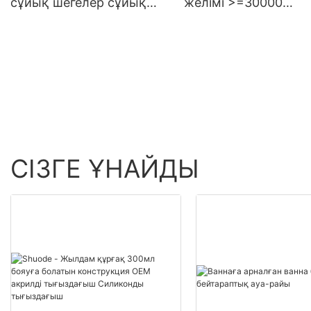
сұйық шегелер сұйық
желімі >=30000
тырнақтарды көтерме
данаАҚШ.0 Өнімді
сату - Shuode
көтерме сату - Shuo
СІЗГЕ ҰНАЙДЫ