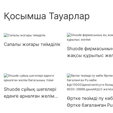
Қосымша Тауарлар
Сапалы жоғары тиімділік
Shuode фирмасының
жақсы құрылыс жел
Shuode сұйық шегелері
еденге арналған желім
Өртке төзімді пу көб
бағасының тізімі
Өртке бағаланған Pu
көбік