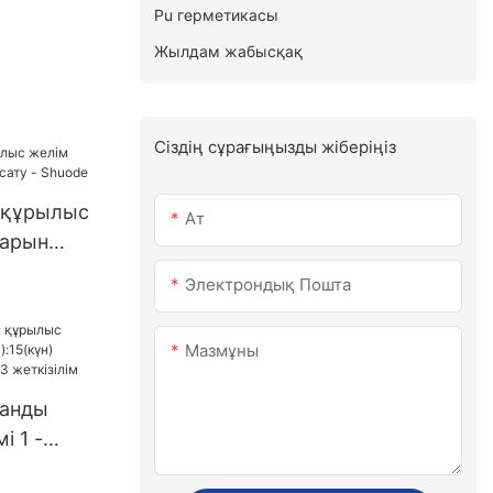
Pu герметикасы
Жылдам жабысқақ
Сіздің сұрағыңызды жіберіңіз
н құрылыс
Ат
арын
- Shuode
Электрондық Пошта
Мазмұны
танды
і 1 -
(күн)