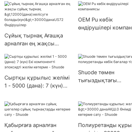
>15000(дана):келісу
болады(күн) 6000-2
OEM Pu көбік
данаАҚШ.0 жеткізіл
өндірушілері компа
Сұйық тырнақ Ағашқа
арналған ең жақсы
сұйық тырнақ
>12000(дана):келісуге
болады(күн)>=30000дан
Shuode төмен
аUS72 Өндірушілер
Сыртқы құрылыс желімі
тығыздықтағы
1 - 5000 (дана): 7 (күн)
полиуретанды көбік
Екі компонентті
бағалар тізімі
эпоксидті желім көтерме
- Shuode
Қабырғаға арналған
Полиуретанды құр