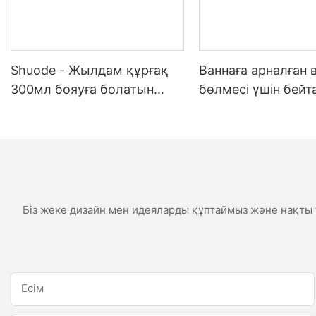
Shuode - Жылдам құрғақ
Ваннаға арналған 
300мл бояуға болатын
бөлмесі үшін бей
конструкция OEM акрилді
ауа-райы
тығыздағыш Силиконды
тығыздағыш
Біз жеке дизайн мен идеяларды құптаймыз және нақты т
Есім