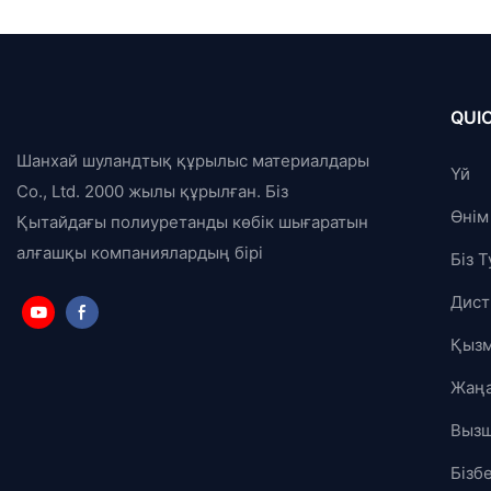
QUIC
Шанхай шуландтық құрылыс материалдары
Үй
Co., Ltd. 2000 жылы құрылған. Біз
Өнім
Қытайдағы полиуретанды көбік шығаратын
алғашқы компаниялардың бірі
Біз 
Дист
Қызм
Жаңа
Выз
Бізб