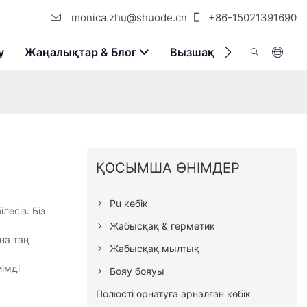
monica.zhu@shuode.cn
+86-15021391690
у
Жаңалықтар & Блог
Вызшақ
Бізбен Хаба
ҚОСЫМША ӨНІМДЕР
Pu көбік
лесіз. Біз
Жабысқақ & герметик
на таң
Жабысқақ мылтық
імді
Бояу бояуы
Полюсті орнатуға арналған көбік