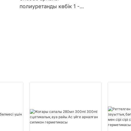
тізімі
полиуретанды көбік 1 -
20000 (дана): 14 (күн)
de
тапсырыс беруші
полиуретанды көбік
жеткізушілер