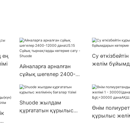
 ең
Су өткізбейті
імі
желім бұйымд
Айналарға арналған
көтерме сату 
сұйық шегелер 2400-
12000 данаUS.15 Сұйық
тырнақтарды көтерме
сату - Shuode
Shuode жылдам
Өнім полиуре
құрғататын құрылыс
ік
құрылыс желім
желімінің бағалар тізімі
30000(дана):15