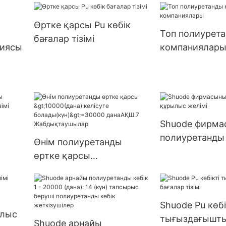
>=30000 дана
ге
жеткізілім
Өртке қарсы Pu көбік
9999
Топ полиурета
бағалар тізімі
ім
ниясы
компаниялар
Shuode фирма
полиуретанды
Өнім полиуретанды
желімі
өртке қарсы
>10000(дана):келісуге
болады(күн)>=30000
данаАҚШ.7
Shuode Pu көбі
Жабдықтаушылар
ылыс
тығыздағышты
Shuode арнайы