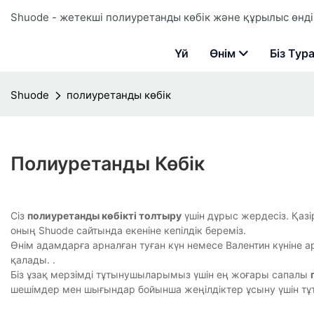
Shuode - жетекші полиуретанды көбік және құрылыс өндір
Үй
Өнім
Біз Тур
Shuode
полиуретанды көбік
Полиуретанды Көбік
Сіз
полиуретанды көбікті толтыру
үшін дұрыс жердесіз. Қазір
оның Shuode сайтында екеніне кепілдік береміз.
Өнім адамдарға арналған туған күн немесе Валентин күніне
қалады. .
Біз ұзақ мерзімді тұтынушыларымыз үшін ең жоғары сапалы
шешімдер мен шығындар бойынша жеңілдіктер ұсыну үшін т