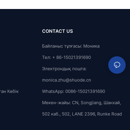
CONTACT US
Байланыс тұлғасы: Моника
Тел: + 86-15021391690
Электрондық пошта:
monica.zhu@shuode.cn
ған Көбік
WhatsApp: 0086-15021391690
Мекен-жайы: CN, Songjiang, Шанхай,
502 каб., 502, LANE 2396, Runke Road