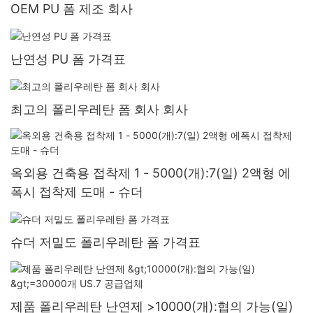
OEM PU 폼 제조 회사
난연성 PU 폼 가격표
최고의 폴리우레탄 폼 회사 회사
옥외용 건축용 접착제 1 - 5000(개):7(일) 2액형 에
폭시 접착제 도매 - 슈더
슈더 저밀도 폴리우레탄 폼 가격표
제품 폴리우레탄 난연제 >10000(개):협의 가능(일)