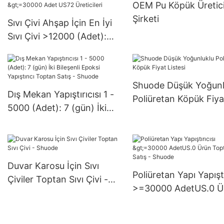
OEM Pu Köpük Üretici
6000-29999 Adet AB
Şirketi
Tedarik
Sıvı Çivi Ahşap İçin En İyi
Sıvı Çivi >12000 (Adet):
Pazarlıklı (Gün) >=30000
Adet US72 Üreticileri
Shuode Düşük Yoğunl
Dış Mekan Yapıştırıcısı 1 -
Poliüretan Köpük Fiya
5000 (Adet): 7 (gün) İki
Listesi
Bileşenli Epoksi Yapıştırıcı
Toptan Satış - Shuode
Duvar Karosu İçin Sıvı
Poliüretan Yapı Yapıştı
Çiviler Toptan Sıvı Çivi -
>=30000 AdetUS.0 Ü
Shuode
Toptan Satış - Shuod