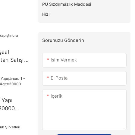
PU Sızdırmazlık Maddesi
Hızlı
Sorunuzu Gönderin
şaat
ptan Satış -
Isim Vermek
E-Posta
Içerik
 Yapı
- 30000
n) >=30000
arik