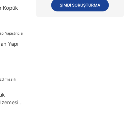
ŞIMDI SORUŞTURMA
an Köpük
i
tan Yapı
ük
alzemesi