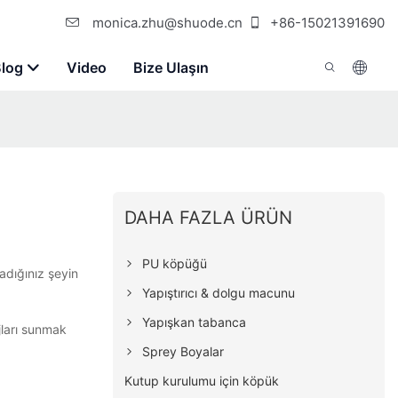
monica.zhu@shuode.cn
+86-15021391690
Blog
Video
Bize Ulaşın
DAHA FAZLA ÜRÜN
PU köpüğü
adığınız şeyin
Yapıştırıcı & dolgu macunu
Yapışkan tabanca
jları sunmak
Sprey Boyalar
Kutup kurulumu için köpük