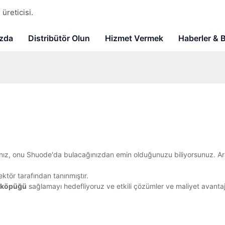
üreticisi.
zda
Distribütör Olun
Hizmet Vermek
Haberler & 
sanız, onu Shuode'da bulacağınızdan emin olduğunuzu biliyorsunuz. Ar
ktör tarafından tanınmıştır.
k köpüğü
sağlamayı hedefliyoruz ve etkili çözümler ve maliyet avanta