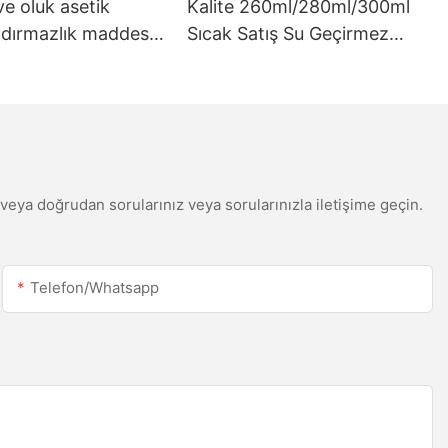
ve oluk asetik
Kalite 260ml/280ml/300ml
ızdırmazlık maddesi
Sıcak Satış Su Geçirmez
eştirilmiş 300ml
Beyaz Asetik Silikon
yatı şeffaflık dolgu
Sızdırmazlık Mühimdi
din veya doğrudan sorularınız veya sorularınızla iletişime geçin.
Telefon/whatsapp