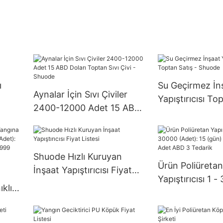
ı
Su Geçirmez İn
Aynalar İçin Sıvı Çiviler
Yapıştırıcısı To
2400-12000 Adet 15 ABD
Shuode
Doları Toptan Sıvı Çivi -
Shuode
Shuode Hızlı Kuruyan
Ürün Poliüretan
İnşaat Yapıştırıcısı Fiyat
Yapıştırıcısı 1 
Listesi
klı
(Adet): 15 (gü
et):
Adet ABD 3 Ted
n)