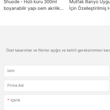
Shuode - Hızlı kuru 300ml
Mutfak Banyo Uygu
boyanabilir yapı oem akrilik
İçin Özelleştirilmiş
sızdırmazlık maddesi silikon
Kalıp Karşılaşma B
sızdırmazlık macunu
Silikon Sızdırmazlık
Özel tasarımlar ve fikirler açığız ve belirli gereksinimleri kar
Isim
Firma Adı
Içerik