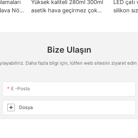
lamaları
Yüksek kaliteli 280ml 300ml
LED çatı 
 Hava Nötr
asetik hava geçirmez çok
silikon s
eyaz
amaçlı cam tutkal silikon
için özell
 Makinesi
sızdırmazlık maddesi mutfak
fabrika fi
için
macunu
Bize Ulaşın
şılayabiliriz. Daha fazla bilgi için, lütfen web sitesini ziyaret e
E -posta
Dosya