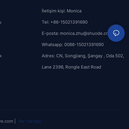
İletişim kişi: Monica
u
Tel: +86-15021391690
E-posta:
monica.zhu@shuode.cn
Whatsapp: 0086-15021391690
k
Adres: CN, Songjiang, Şangay , Oda 502,
Lane 2396, Rongle East Road
ve.com |
Yer haritası