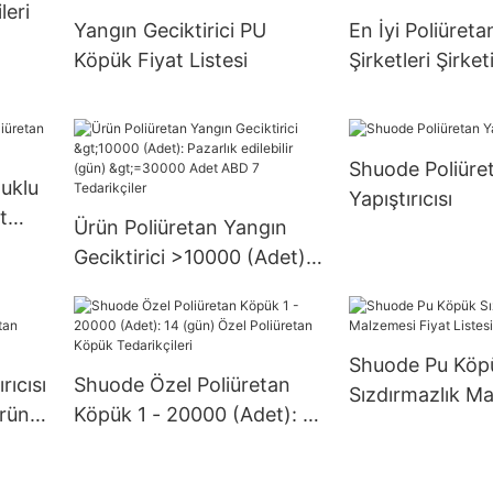
leri
D.0
Yangın Geciktirici PU
En İyi Poliüret
Köpük Fiyat Listesi
Şirketleri Şirket
Shuode Poliüre
uklu
Yapıştırıcısı
t
Ürün Poliüretan Yangın
Geciktirici >10000 (Adet):
Pazarlık edilebilir (gün)
>=30000 Adet ABD 7
Tedarikçiler
Shuode Pu Köp
rıcısı
Shuode Özel Poliüretan
Sızdırmazlık M
rün
Köpük 1 - 20000 (Adet): 14
Fiyat Listesi
e
(gün) Özel Poliüretan
Köpük Tedarikçileri