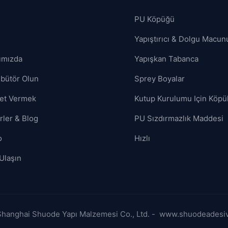
PU Köpüğü
Yapıştırıcı & Dolgu Macun
ımızda
Yapışkan Tabanca
ibütör Olun
Sprey Boyalar
et Vermek
Kutup Kurulumu Için Köpü
rler & Blog
PU Sızdırmazlık Maddesi
o
Hızlı
Ulaşın
 Shanghai Shuode Yapı Malzemesi Co., Ltd. - www.shuodeadesi