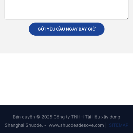
GỬI YÊU CẦU NGAY BÂY GIỜ
Bản quyền © 2025 Công ty TNHH Tài liệu xây dựng
Shanghai Shuode. - www.shuodeadesove.com |
SITEMAP