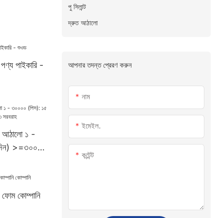
পু সিলান্ট
দ্রুত আঠালো
 পণ্য পাইকারি -
আপনার তদন্ত প্রেরণ করুন
নাম
ইমেইল.
াণ আঠালো ১ -
(দিন) >=৩০০০০
কন্টেন্ট
ন ফোম কোম্পানি