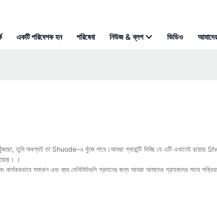
ে
একটি পরিবেশক হন
পরিষেবা
নিউজ & ব্লগ
ভিডিও
আমাদের
া খুঁজছো, তুমি অবশ্যই তা Shuode-এ খুঁজে পাবে।আমরা গ্যারান্টি দিচ্ছি যে এটি এখানেই রয়েছে 
 হয়েছে। ।
এবং কার্যকরভাবে সমাধান এবং ব্যয় বেনিফিটগুলি প্রদানের জন্য আমরা আমাদের গ্রাহকদের সাথে সক্রি