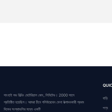
QUIC
সাংহাই শুড বিল্ডিং মেটেরিয়াল কোং, লিমিটেড। 2000 সালে
বাড়ি
প্রতিষ্ঠিত হয়েছিল। আমরা চীনে পলিউরেথেন ফেনা উত্পাদনকারী প্রথম
পণ্য
দিকের সংস্থাগুলির মধ্যে একটি