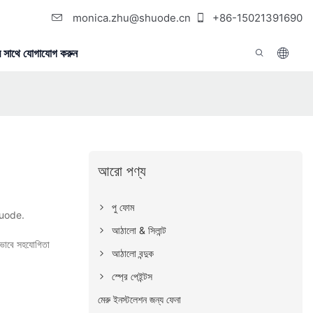
monica.zhu@shuode.cn
+86-15021391690
 সাথে যোগাযোগ করুন
আরো পণ্য
পু ফোম
Shuode.
আঠালো & সিলান্ট
য়ভাবে সহযোগিতা
আঠালো বন্দুক
স্প্রে পেইন্টস
মেরু ইনস্টলেশন জন্য ফেনা