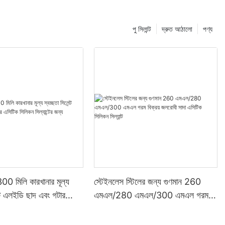
পু সিলান্ট
দ্রুত আঠালো
পণ্য
00 মিলি কারখানার মূল্য
স্টেইনলেস স্টিলের জন্য গুণমান 260
ন্ট এলইডি ছাদ এবং গটার
এমএল/280 এমএল/300 এমএল গরম
 সিল্যান্টের জন্য
বিক্রয় জলরোধী সাদা এসিটিক সিলিকন
সিল্যান্ট