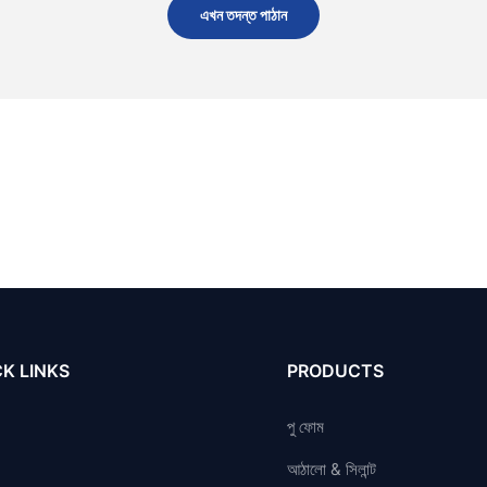
এখন তদন্ত পাঠান
K LINKS
PRODUCTS
পু ফোম
আঠালো & সিলান্ট