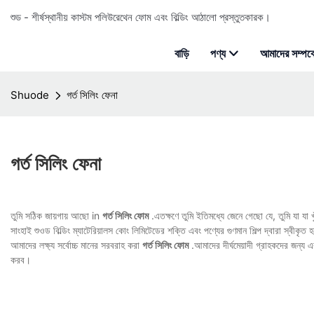
শুড - শীর্ষস্থানীয় কাস্টম পলিউরেথেন ফোম এবং বিল্ডিং আঠালো প্রস্তুতকারক।
বাড়ি
পণ্য
আমাদের সম্পর্ক
Shuode
গর্ত সিলিং ফেনা
গর্ত সিলিং ফেনা
তুমি সঠিক জায়গায় আছো in
গর্ত সিলিং ফোম
.এতক্ষণে তুমি ইতিমধ্যে জেনে গেছো যে, তুমি যা য
সাংহাই শুওড বিল্ডিং ম্যাটেরিয়ালস কোং লিমিটেডের শক্তি এবং পণ্যের গুণমান শিল্প দ্বারা স্বীকৃত
আমাদের লক্ষ্য সর্বোচ্চ মানের সরবরাহ করা
গর্ত সিলিং ফোম
.আমাদের দীর্ঘমেয়াদী গ্রাহকদের জন্য 
করব।