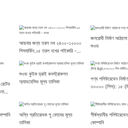
জলরোধী নির্মাণ আঠালো
আয়নার জন্য তরল নখ ২৪০০-১২০০০
শুওড
পিসমার্কিন.১৫ তরল নখের পাইকারি -
শুওড
শুওড কুইক ড্রাই কনস্ট্রাকশন
পণ্য পলিউরেথেন নির্ম
অ্যাডহেসিভ মূল্য তালিকা
 রেটেড
৩০০০০ (পিস): ১৫ 
না
পিস মার্কিন.৩ সরবরাহ
ম্পানি
অগ্নি প্রতিরোধক পু ফোমের মূল্য
শীর্ষস্থানীয় পলিউরেথে
তালিকা
কোম্পানি