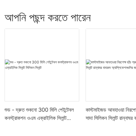
আপনি পছন্দ করতে পারেন
শুড - দ্রুত শুকনো 300 মিলি পেইন্টেবল
কাস্টমাইজড আবহাওয়া নিরপেক্
কনস্ট্রাকশন ওএম এক্রাইলিক সিলান্ট
সাদা সিলিকন সিলান্ট রান্নাঘর 
সিলিকন সিলান্ট
অ্যাপ্লিকেশনগুলির জন্য সিলান