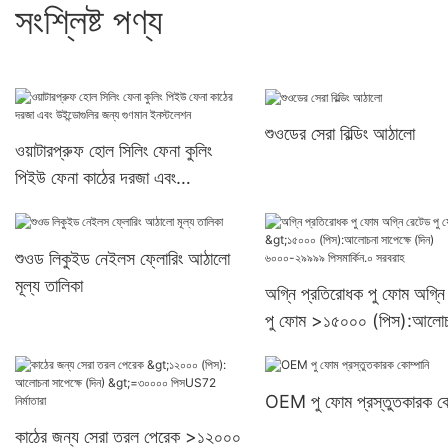
সংশ্লিষ্ট পণ্য
শুওডের সেরা বিল্ডিং আঠালো
ওয়াটারপ্রুফ হোল সিলিং ফেনা কুলিং
পিইউ ফেনা কাঠের দরজা এবং
উইন্ডোগুলির জন্য গুণমান ইনস্টলেশন
শুওড লিকুইড নেইলস ফ্লোরিং আঠালো
মূল্য তালিকা
অগ্নি প্রতিরোধক পু ফোম অগ্নি
পু ফোম >১৫০০০ (পিস):আলোচ
সাপেক্ষে (দিন) ৬০০০-২৯৯৯৯
পিসমার্কিন.০ সরবরাহ
OEM পু ফোম প্রস্তুতকারক কো
কাঠের জন্য সেরা তরল পেরেক >১২০০০