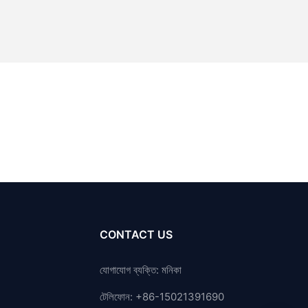
CONTACT US
যোগাযোগ ব্যক্তি: মনিকা
টেলিফোন: +86-15021391690