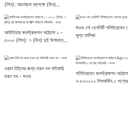
(পিস): আলোচনা সাপেক্ষে (দিন)
>=৩০০০০ পিসUS72 নির্মাতারা
শুওড লো ডেনসিটি পলিউরেথেন 
আউটডোর কনস্ট্রাকশন আঠালো ১ -
মূল্য তালিকা
৫০০০ (পিস): ৭ (দিন) দুই উপাদানের
ইপোক্সি আঠালো পাইকারি - শুওড
ওয়াল টাইলের জন্য তরল নখ পাইকারি
পলিউরেথেন কনস্ট্রাকশন আঠাল
তরল নখ - শুওড
>=৩০০০০ পিসমার্কিন.০ পণ্যে
পাইকারি - শুওড