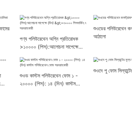
ফোমের
শুওডের পলিউরেথেন কন
আঠালো
পণ্য পলিউরেথেন অগ্নি প্রতিরোধক
>১০০০০ (পিস):আলোচনা সাপেক্ষে
(দিন) >=৩০০০০ পিসমার্কিন.৭
সরবরাহকারী
শুওদে পু ফোম সিল্যান্টে
ো
শুওড কাস্টম পলিউরেথেন ফোম ১ -
র
২০০০০ (পিস): ১৪ (দিন) কাস্টম
পলিউরেথেন ফোম সরবরাহকারী