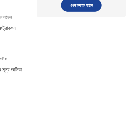
এখন তদন্ত পাঠান
স্ট্রাকশন
র মূল্য তালিকা