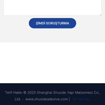
ŞIMDI SORUŞTURMA
Telif Hakkı © 2025 Shanghai Shuode Yapı Malzemesi Co.,
Ltd. - www.shuodeadesive.com |
Yer haritası