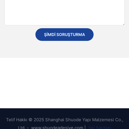
ŞIMDI SORUŞTURMA
Telif Hakkı © 2025 Shanghai Shuode Yapı Malzemesi Co.,
Ltd. - www.shuodeadesive.com |
Yer haritası