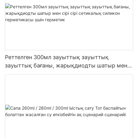
Реттелген 300мл зауыттық зауыттық
зауыттық бағаны, жарықдиодты шатыр мен
сірі сірі сетикалық силикон герметикасы үшін
герметик