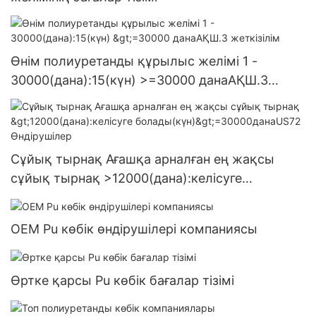
Өнім полиуретанды құрылыс желімі 1 -
30000(дана):15(күн) >=30000 данаАҚШ.3
жеткізілім
Сұйық тырнақ Ағашқа арналған ең жақсы
сұйық тырнақ >12000(дана):келісуге
болады(күн)>=30000данаUS72 Өндірушілер
OEM Pu көбік өндірушілері компаниясы
Өртке қарсы Pu көбік бағалар тізімі