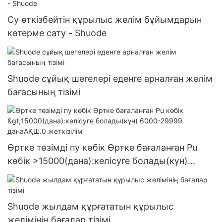
Су өткізбейтін құрылыс желім бұйымдарын
көтерме сату - Shuode
Shuode сұйық шегелері еденге арналған желім
бағасының тізімі
Өртке төзімді пу көбік Өртке бағаланған Pu
көбік >15000(дана):келісуге болады(күн)
6000-29999 данаАҚШ.0 жеткізілім
Shuode жылдам құрғататын құрылыс
желімінің бағалар тізімі