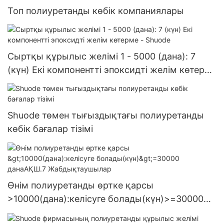
Топ полиуретанды көбік компаниялары
Сыртқы құрылыс желімі 1 - 5000 (дана): 7
(күн) Екі компонентті эпоксидті желім көтерме
- Shuode
Shuode төмен тығыздықтағы полиуретанды
көбік бағалар тізімі
Өнім полиуретанды өртке қарсы
>10000(дана):келісуге болады(күн)>=30000
данаАҚШ.7 Жабдықтаушылар