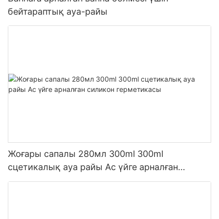
бейтараптық ауа-райы
Жоғары сапалы 280мл 300ml 300ml
сцетикалық ауа райы Ас үйге арналған
силикон герметикасы