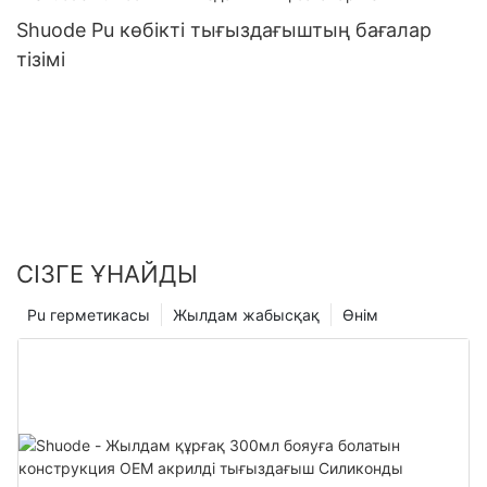
Shuode Pu көбікті тығыздағыштың бағалар
тізімі
СІЗГЕ ҰНАЙДЫ
Pu герметикасы
Жылдам жабысқақ
Өнім