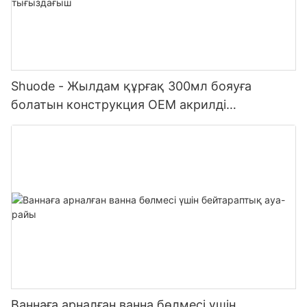
Shuode - Жылдам құрғақ 300мл бояуға
болатын конструкция OEM акрилді
тығыздағыш Силиконды тығыздағыш
Ваннаға арналған ванна бөлмесі үшін