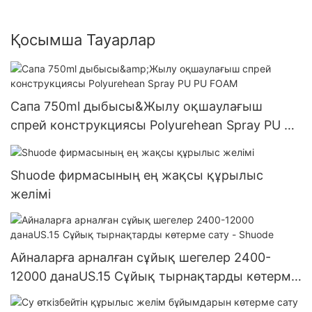
Қосымша Тауарлар
Сапа 750ml дыбысы&Жылу оқшаулағыш
спрей конструкциясы Polyurehean Spray PU PU
FOAM
Shuode фирмасының ең жақсы құрылыс
желімі
Айналарға арналған сұйық шегелер 2400-
12000 данаUS.15 Сұйық тырнақтарды көтерме
сату - Shuode