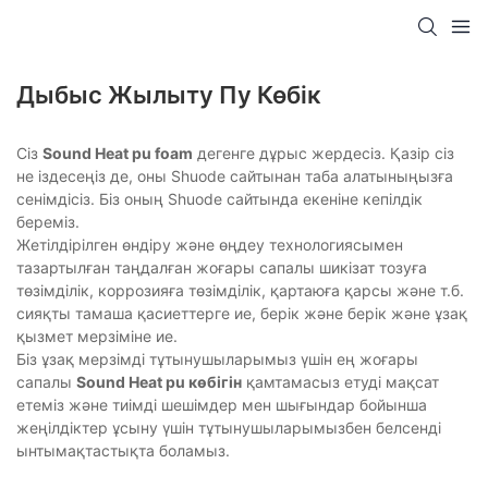
Дыбыс Жылыту Пу Көбік
Сіз
Sound Heat pu foam
дегенге дұрыс жердесіз. Қазір сіз
не іздесеңіз де, оны Shuode сайтынан таба алатыныңызға
сенімдісіз. Біз оның Shuode сайтында екеніне кепілдік
береміз.
Жетілдірілген өндіру және өңдеу технологиясымен
тазартылған таңдалған жоғары сапалы шикізат тозуға
төзімділік, коррозияға төзімділік, қартаюға қарсы және т.б.
сияқты тамаша қасиеттерге ие, берік және берік және ұзақ
қызмет мерзіміне ие.
Біз ұзақ мерзімді тұтынушыларымыз үшін ең жоғары
сапалы
Sound Heat pu көбігін
қамтамасыз етуді мақсат
етеміз және тиімді шешімдер мен шығындар бойынша
жеңілдіктер ұсыну үшін тұтынушыларымызбен белсенді
ынтымақтастықта боламыз.