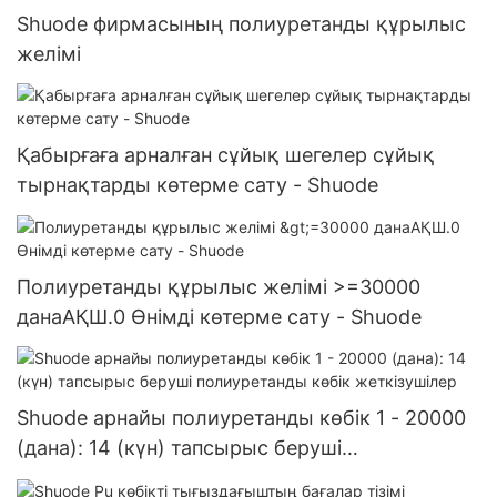
Shuode фирмасының полиуретанды құрылыс
желімі
Қабырғаға арналған сұйық шегелер сұйық
тырнақтарды көтерме сату - Shuode
Полиуретанды құрылыс желімі >=30000
данаАҚШ.0 Өнімді көтерме сату - Shuode
Shuode арнайы полиуретанды көбік 1 - 20000
(дана): 14 (күн) тапсырыс беруші
полиуретанды көбік жеткізушілер