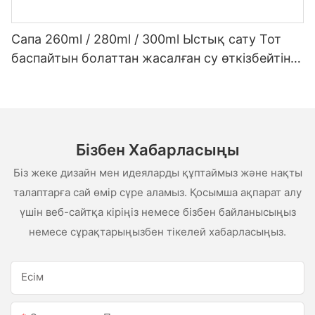
Сапа 260ml / 280ml / 300ml Ыстық сату Тот
баспайтын болаттан жасалған су өткізбейтін
ақ сценарий сценарийі
Бізбен Хабарласыңы
Біз жеке дизайн мен идеяларды құптаймыз және нақты
талаптарға сай өмір сүре аламыз. Қосымша ақпарат алу
үшін веб-сайтқа кіріңіз немесе бізбен байланысыңыз
немесе сұрақтарыңызбен тікелей хабарласыңыз.
Есім