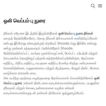
ஒலி வெப்பம் பு நுரை
நீங்கள் சரியான இடத்தில் இருக்கிறீர்கள்
ஒலி வெப்ப
பு நு
ரை.நீங்கள்
எதைத் தேடுகிறீர்களோ, அதை நீங்கள் நிச்சயமாகக் கண்டுபிடிப்பீர்கள்
என்பது இப்போது உங்களுக்குத் தெரியும் Shuode.அது இங்கே உள்ளது
என்று நாங்கள் உத்தரவாதம் அளிக்கிறோம் Shuode.
தேர்ந்தெடுக்கப்பட்ட உயர்தர மூலப்பொருட்கள், மேம்பட்ட உற்பத்தி மற்றும்
செயலாக்க தொழில்நுட்பத்தால் சுத்திகரிக்கப்படுகின்றன, தேய்மான
எதிர்ப்பு, அரிப்பு எதிர்ப்பு, வயதான எதிர்ப்பு போன்ற சிறந்த பண்புகளைக்
கொண்டுள்ளன, வலுவானவை மற்றும் நீடித்தவை, மேலும் நீண்ட சேவை
வாழ்க்கை கொண்டவை.
மிக உயர்ந்த தரத்தை வழங்குவதை நோக்கமாகக் கொண்டுள்ளோம்
ஒலி
வெப்ப பு நுரை
.எங்கள் நீண்டகால வாடிக்கையாளர்களுக்காக, பயனுள்ள
தீர்வுகள் மற்றும் செலவு நன்மைகளை வழங்க எங்கள்
வாடிக்கையாளர்களுடன் நாங்கள் தீவிரமாக ஒத்துழைப்போம்.