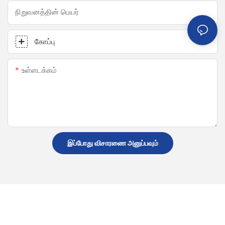
நிறுவனத்தின் பெயர்
கோப்பு
உள்ளடக்கம்
இப்போது விசாரணை அனுப்பவும்