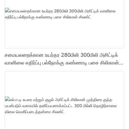
சமையலறைக்கான உயர்தர 280மிலி 300மிலி அசிட்டிக்
வானிலை எதிர்ப்பு பல்நோக்கு கண்ணாடி பசை சிலிகான்
சீலண்ட்