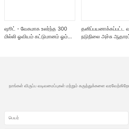
ஷூட் - வேகமாக உலர்ந்த 300
தனிப்பயனாக்கப்பட்ட
மில்லி ஓவியம் கட்டுமானம் ஓம்
நடுநிலை அச்சு ஆதாரம
அக்ரிலிக் முத்திரை குத்த
சமையலறை குளியலற
பயன்படும் மெழுகு போன்ற ஒரு
பயன்பாடுகளுக்கு வ
வகை முத்திரை குத்த பயன்படும்
சிலிகான் முத்திரை கு
மெழுகு போன்ற ஒரு வகை
பயன்படும் மெழுகு போ
வகை
நாங்கள் விருப்ப வடிவமைப்புகள் மற்றும் கருத்துக்களை வரவேற்கிறோ
பெயர்