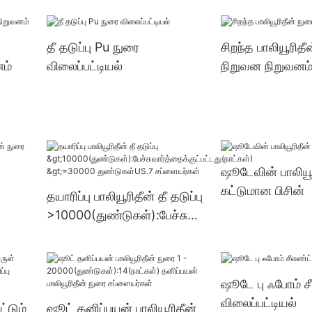
ள்) >=30000
து
துண்டுகள்US.3 
தீ தடுப்பு Pu நுரை
சிறந்த பாலியூரிதீ
னம்
விலைப்பட்டியல்
நிறுவன நிறுவனம
்
ஷூடேவின் பாலியூ
கட்டுமான பிசின்
தயாரிப்பு பாலியூரிதீன் தீ தடுப்பு
>10000(துண்டுகள்):பேச்சுவா
ர்த்தைக்குட்பட்டது(நாட்கள்)
>=30000 துண்டுகள்US.7
சப்ளையர்கள்
ஷூடே பு ஃபோம் ச
விலைப்பட்டியல்
்டும்
ஷூட் தனிப்பயன் பாலியூரிதீன்