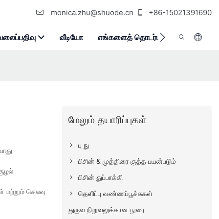
monica.zhu@shuode.cn
+86-15021391690
வலைப்பதிவு
வீடியோ
எங்களைத் தொடர்பு கொள்ளுங்கள்
மேலும் தயாரிப்புகள்
பு நு
போது
பிசின் & முத்திரை குத்த பயன்படும்
சூழல்
பிசின் துப்பாக்கி
் மற்றும் செலவு
தெளிப்பு வண்ணப்பூச்சுகள்
துருவ நிறுவலுக்கான நுரை