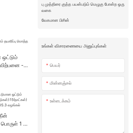
பு முத்திரை குத்த பயன்படும் மெழுகு போன்ற ஒரு
வகை
வேகமான பிசின்
உங்கள் விசாரணையை அனுப்புங்கள்
ன ஒட்டும்
 விற்பனை -
பெயர்
மின்னஞ்சல்
உள்ளடக்கம்
தீன்
 பொருள் 1 -
்):15(நாட்க