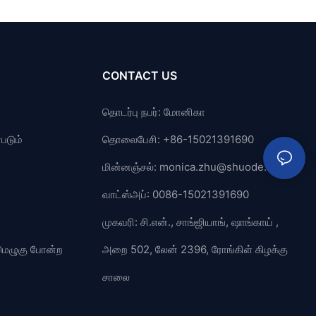
CONTACT US
தொடர்பு நபர்: மோனிகா
படும்
தொலைபேசி: +86-15021391690
மின்னஞ்சல்:
monica.zhu@shuode.cn
வாட்ஸ்அப்: 0086-15021391690
முகவரி: சி.என்., சாங்ஜியாங், ஷாங்காய் ,
் மெழுகு போன்ற
அறை 502, லேன் 2396, ரோங்கிள் கிழக்கு
சாலை