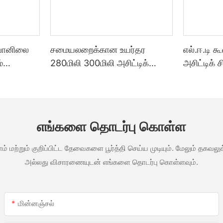
 வானிலை
சமையலறைக்கான உயர்தர
எல்.ஈ.டி க
்
280மிலி 300மிலி அசிட்டிக்
அசிட்டிக் 
ை
வானிலை எதிர்ப்பு பல்நோக்கு
குத்த பயன
ெள்ளை
கண்ணாடி பசை சிலிகான்
தனிப்பயனா
த்த
சீலண்ட்
தொழிற்ச
ன்ற ஒரு
வெளிப்பட
எங்களை தொடர்பு கொள்ள
ம் மற்றும் குறிப்பிட்ட தேவைகளை பூர்த்தி செய்ய முடியும். மேலும் தக
அல்லது விசாரணையுடன் எங்களை தொடர்பு கொள்ளவும்.
மின்னஞ்சல்