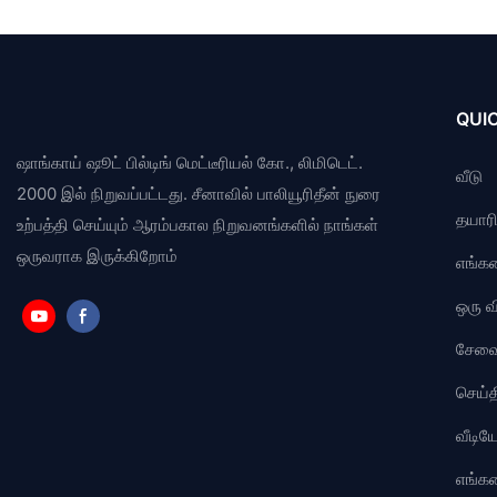
QUIC
ஷாங்காய் ஷூட் பில்டிங் மெட்டீரியல் கோ., லிமிடெட்.
வீடு
2000 இல் நிறுவப்பட்டது. சீனாவில் பாலியூரிதீன் நுரை
தயாரிப
உற்பத்தி செய்யும் ஆரம்பகால நிறுவனங்களில் நாங்கள்
ஒருவராக இருக்கிறோம்
எங்கள
ஒரு 
சேவ
செய்த
வீடி
எங்க