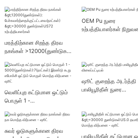
>15000(துண்டுகள்):
பேச்சுவார்த்தைக்குட்பட்ட
OEM Pu நுரை
(நாட்கள்) 6000-29999
உற்பத்தியாளர்கள் நிறுவ
துண்டுகள்US.0 வழங்கல
மரத்திற்கான சிறந்த திரவ
நகங்கள் >12000(துண்டுகள்):
பேச்சுவார்த்தைக்குட்பட்டவை(
நாட்கள்) >=30000
துண்டுகள்US72
ஷூட் குறைந்த அடர்த்தி
உற்பத்தியாளர்கள்
பாலியூரிதீன் நுரை
வெளிப்புற கட்டுமான ஒட்டும்
விலைப்பட்டியல்
பொருள் 1 -
5000(துண்டுகள்):7(நாட்கள்)
இரண்டு கூறு எபோக்சி ஒட்டும்
பொருள் மொத்த விற்பனை -
சுவர் ஓடுகளுக்கான திரவ
ஷூட்
பாலியூரிதீன் கட்டுமான ஒட