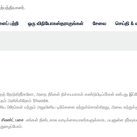
ற்பத்தியாளர்.
ைப் பற்றி
ஒரு விநியோகஸ்தராகுங்கள்
சேவை
செய்தி & 
ைத் தேடுகிறீர்களோ, அதை நீங்கள் நிச்சயமாகக் கண்டுபிடிப்பீர்கள் என்பது இப்
வாதம் அளிக்கிறோம் Shuode.
ய பிரேம்கள் மற்றும் அலுமினிய டிரிம்களை ஏற்றுக்கொள்கிறது, அவை சுற்றுச்
் சீலண்ட் பசை
.எங்கள் நீண்டகால வாடிக்கையாளர்களுக்காக, பயனுள்ள தீர்வுகள
துழைப்போம்.