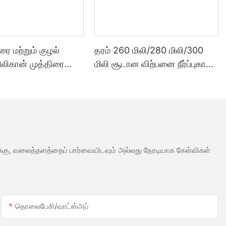
ூரை மற்றும் குழல்
தரம் 260 மிலி/280 மிலி/300
சிலிகான் முத்திரை
மிலி சூடான விற்பனை நீர்ப்புகா
்படும் வகையில்
வெள்ளை அசிட்டிக் சிலிகான்
க்கப்பட்ட 300 மில்லி
முத்திரை குத்த பயன்படும்
ாலை விலை
மெழுகு போன்ற ஒரு வகை எஃகு
ைத்தன்மை சீலண்ட்
வலுக்கு, வலைத்தளத்தைப் பார்வையிடவும் அல்லது நேரடியாக கேள்விகள்
தொலைபேசி/வாட்ஸ்அப்