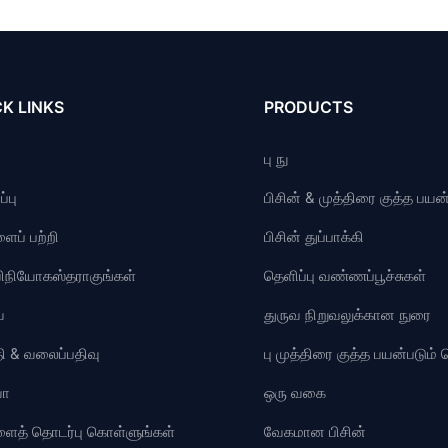
K LINKS
PRODUCTS
பு நு
்பு
பிசின் & முத்திரை குத்த பயன்
ைப் பற்றி
பிசின் துப்பாக்கி
விநியோகஸ்தராகுங்கள்
தெளிப்பு வண்ணப்பூச்சுகள்
ை
துருவ நிறுவலுக்கான நுரை
ி & வலைப்பதிவு
பு முத்திரை குத்த பயன்படும
யோ
ஒரு வகை
ளைத் தொடர்பு கொள்ளுங்கள்
வேகமான பிசின்