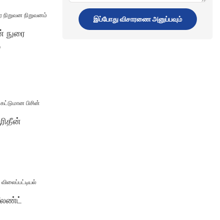
இப்போது விசாரணை அனுப்பவும்
வழங்கல்
ன் நுரை
்
ரிதீன்
ீலண்ட்