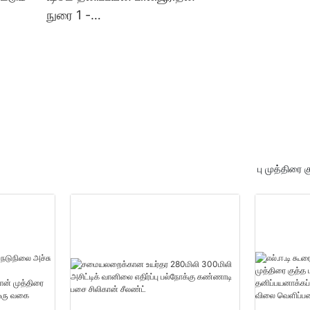
நுரை 1 -
ு
20000(துண்டுகள்):14(நாட்க
்
ள்) தனிப்பயன் பாலியூரிதீன்
நுரை சப்ளையர்கள்
பு முத்திரை