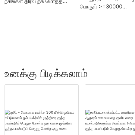
நகங்கள் திரவ நக மொத்த
பொருள் >=30000
விற்பனை - ஷூட்
துண்டுகள்US.0 தயாரிப்ப
மொத்த விற்பனை - ஷூட
உனக்கு பிடிக்கலாம்