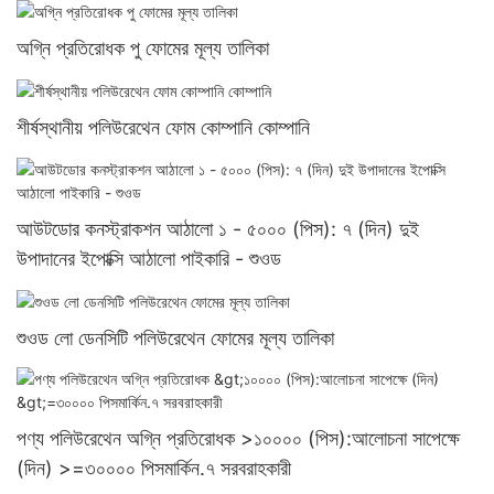
অগ্নি প্রতিরোধক পু ফোমের মূল্য তালিকা
শীর্ষস্থানীয় পলিউরেথেন ফোম কোম্পানি কোম্পানি
আউটডোর কনস্ট্রাকশন আঠালো ১ - ৫০০০ (পিস): ৭ (দিন) দুই
উপাদানের ইপোক্সি আঠালো পাইকারি - শুওড
শুওড লো ডেনসিটি পলিউরেথেন ফোমের মূল্য তালিকা
পণ্য পলিউরেথেন অগ্নি প্রতিরোধক >১০০০০ (পিস):আলোচনা সাপেক্ষে
(দিন) >=৩০০০০ পিসমার্কিন.৭ সরবরাহকারী