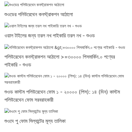
শুওডের পলিউরেথেন কনস্ট্রাকশন আঠালো
ওয়াল টাইলের জন্য তরল নখ পাইকারি তরল নখ - শুওড
পলিউরেথেন কনস্ট্রাকশন আঠালো >=৩০০০০ পিসমার্কিন.০ পণ্যের
পাইকারি - শুওড
শুওড কাস্টম পলিউরেথেন ফোম ১ - ২০০০০ (পিস): ১৪ (দিন) কাস্টম
পলিউরেথেন ফোম সরবরাহকারী
শুওদে পু ফোম সিল্যান্টের মূল্য তালিকা