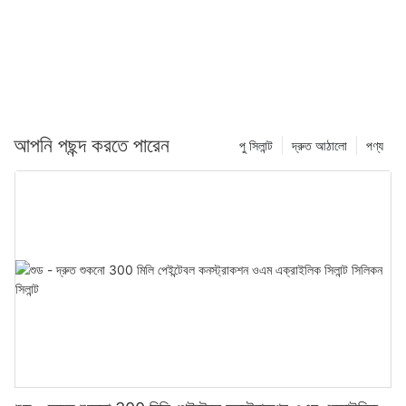
আপনি পছন্দ করতে পারেন
পু সিলান্ট
দ্রুত আঠালো
পণ্য