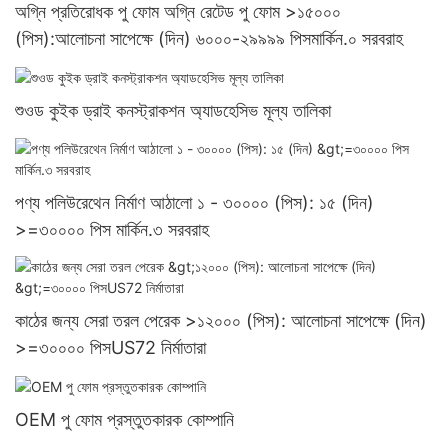
অগ্নি প্রতিরোধক পু ফোম অগ্নি রেটেড পু ফোম >১৫০০০
(পিস):আলোচনা সাপেক্ষে (দিন) ৬০০০-২৯৯৯৯ পিসমার্কিন.০ সরবরাহ
শুওড কুইক ড্রাই কনস্ট্রাকশন অ্যাডহেসিভ মূল্য তালিকা
পণ্য পলিউরেথেন নির্মাণ আঠালো ১ - ৩০০০০ (পিস): ১৫ (দিন)
>=৩০০০০ পিস মার্কিন.৩ সরবরাহ
কাঠের জন্য সেরা তরল পেরেক >১২০০০ (পিস): আলোচনা সাপেক্ষে (দিন)
>=৩০০০০ পিসUS72 নির্মাতারা
OEM পু ফোম প্রস্তুতকারক কোম্পানি