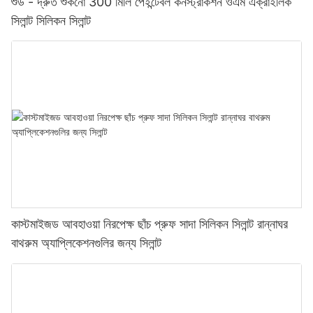
শুড - দ্রুত শুকনো 300 মিলি পেইন্টেবল কনস্ট্রাকশন ওএম এক্রাইলিক
সিলান্ট সিলিকন সিলান্ট
কাস্টমাইজড আবহাওয়া নিরপেক্ষ ছাঁচ প্রুফ সাদা সিলিকন সিলান্ট রান্নাঘর
বাথরুম অ্যাপ্লিকেশনগুলির জন্য সিলান্ট