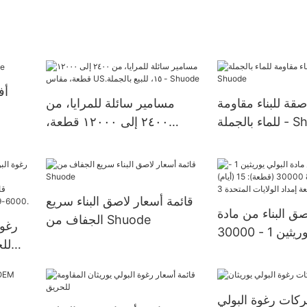
أف
صقة للبناء مقاومة
مسامير سائلة للمرايا، من
ة - Shuode
٢٤٠٠ إلى ١٢٠٠٠ قطعة،
مقاس US.١٥، للبيع بالجملة -
Shuode
قائمة أسعار لاصق البناء سريع
صق البناء من مادة
الجفاف من Shuode
رغوة
البولي يوريثين 1 - 30000
للح
(قطعة): 15 (أيام) >=30000
ولايات المتحدة 3
ات رغوة البولي