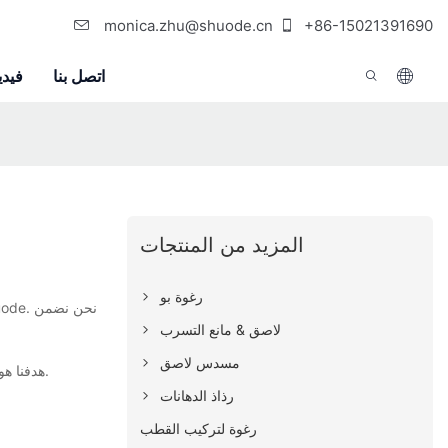
monica.zhu@shuode.cn
+86-15021391690
اتصل بنا
فيدي
المزيد من المنتجات
رغوة بو
لاصق & مانع التسرب
مسدس لاصق
لعملائنا على المدى الطويل وسوف نتعاون بنشاط مع عملائنا لتقديم حلول فعالة وفوائد من حيث التكلفة.
هدفنا هو
رذاذ الدهانات
رغوة لتركيب القطب