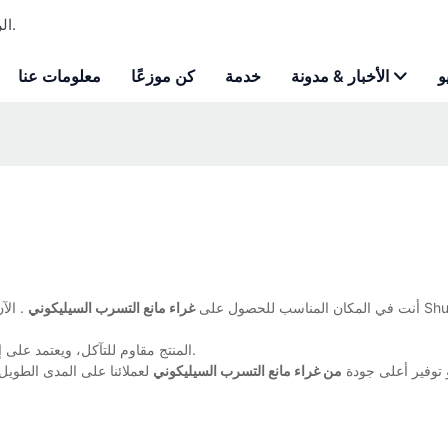
Shuode - الرغوة الرغوة المخصصة للبولي يوريثان ومصنعة لاصقة للبناء.
و
الأخبار & مدونة
خدمة
كن موزعًا
معلومات عنا
أنت في المكان المناسب للحصول على
غراء مانع التسرب السيليكوني
. الآن
المنتج مقاوم للتآكل، ويعتمد على إطارات وتشطيبات من الألومنيوم المؤكسد، مما يجعله مقاومًا للعوامل البيئية.
 توفير أعلى جودة
من غراء مانع التسرب السيليكوني