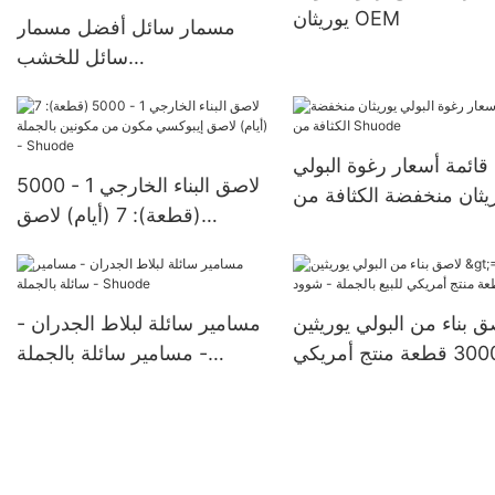
يوريثان OEM
مسمار سائل أفضل مسمار
سائل للخشب
>12000(قطعة):قابل
للتفاوض(أيام) >=30000
قطعةUS72 الشركات المصنعة
قائمة أسعار رغوة البولي
لاصق البناء الخارجي 1 - 5000
يثان منخفضة الكثافة من
(قطعة): 7 (أيام) لاصق
Shuode
إيبوكسي مكون من مكونين
بالجملة - Shuode
ق بناء من البولي يوريثين
مسامير سائلة لبلاط الجدران -
>=30000 قطعة منتج أمريكي
مسامير سائلة بالجملة -
للبيع بالجملة - شوود
Shuode