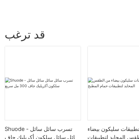
قد ترغب
بيقات سليكون بيضاء
Shuode - تسرب سائل سائل
قس المحايد لتطبيقات
سائل سائل سلكون أكريليك جاف