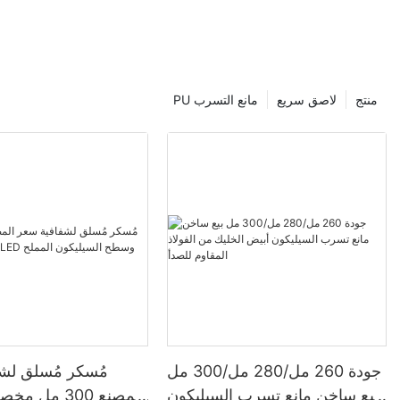
منتج
لاصق سريع
PU مانع التسرب
جودة 260 مل/280 مل/300 مل
مُسكر مُسلق لش
بيع ساخن مانع تسرب السيليكون
المصنع 300 م