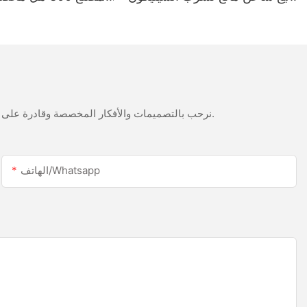
أبيض الخليك من الفولاذ المقاوم
LED وسطح السيليكون ا
للصدأ
نرحب بالتصميمات والأفكار المخصصة وقادرة على تلبية المتطلبات المحددة. لمزيد من المعلومات، يرجى زيارة الموقع الإلكتروني أو الاتصال بنا مباشرة مع أسئلة أو استفسارات.
الهاتف/whatsapp