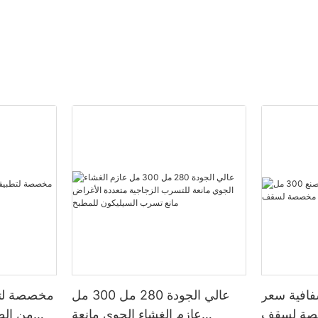
فافية سعر
عالي الجودة 280 مل 300 مل
مخصصة لتط
ل مخصصة لسقف
عازم الغشاء الجوي مانعة
من الط