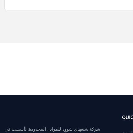
QUIC
شركة شنغهاي شوود للمواد ، المحدودة. تأسست في
ئيسية