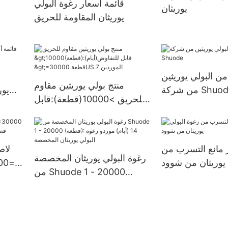
قائمة أسعار رغوة البولي
يوريثان
قطعةإمدادات الولايات المتحدة.
يوريثان المقاومة للحريق
من البولي يوريثين
منتج بولي يوريثين مقاوم
شركة Shuode
يور
للحريق >10000(قطعة):قابل
للتفاوض(أيام) >=30000
قطعةUS.7 الموردين
 مانع التسرب من
لاص
رغوة البولي يوريثان المخصصة
 يوريثان من شوود
من Shuode 1 - 20000
(قطعة): 14 (أيام) موردو رغوة
البولي يوريثان المخصصة