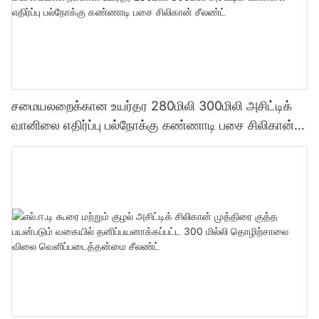
சமையலறைக்கான உயர்தர 280மிலி 300மிலி அசிட்டிக்
வானிலை எதிர்ப்பு பல்நோக்கு கண்ணாடி பசை சிலிகான்
சீலண்ட்