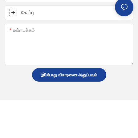
கோப்பு
உள்ளடக்கம்
இப்போது விசாரணை அனுப்பவும்