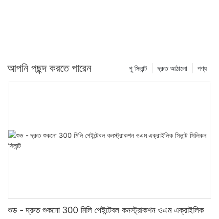
আপনি পছন্দ করতে পারেন
পু সিলান্ট
দ্রুত আঠালো
পণ্য
শুড - দ্রুত শুকনো 300 মিলি পেইন্টেবল কনস্ট্রাকশন ওএম এক্রাইলিক