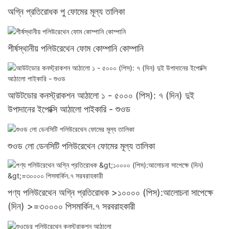
অগ্নি প্রতিরোধক পু ফোমের মূল্য তালিকা
শীর্ষস্থানীয় পলিউরেথেন ফোম কোম্পানি কোম্পানি
আউটডোর কনস্ট্রাকশন আঠালো ১ - ৫০০০ (পিস): ৭ (দিন) দুই
উপাদানের ইপোক্সি আঠালো পাইকারি - শুওড
শুওড লো ডেনসিটি পলিউরেথেন ফোমের মূল্য তালিকা
পণ্য পলিউরেথেন অগ্নি প্রতিরোধক >১০০০০ (পিস):আলোচনা সাপেক্ষে
(দিন) >=৩০০০০ পিসমার্কিন.৭ সরবরাহকারী