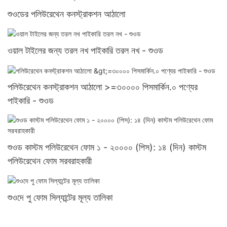
শুওডের পলিউরেথেন কনস্ট্রাকশন আঠালো
ওয়াল টাইলের জন্য তরল নখ পাইকারি তরল নখ - শুওড
পলিউরেথেন কনস্ট্রাকশন আঠালো >=৩০০০০ পিসমার্কিন.০ পণ্যের
পাইকারি - শুওড
শুওড কাস্টম পলিউরেথেন ফোম ১ - ২০০০০ (পিস): ১৪ (দিন) কাস্টম
পলিউরেথেন ফোম সরবরাহকারী
শুওদে পু ফোম সিল্যান্টের মূল্য তালিকা