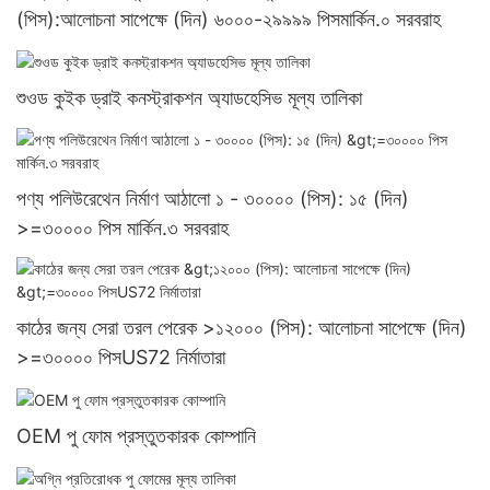
(পিস):আলোচনা সাপেক্ষে (দিন) ৬০০০-২৯৯৯৯ পিসমার্কিন.০ সরবরাহ
শুওড কুইক ড্রাই কনস্ট্রাকশন অ্যাডহেসিভ মূল্য তালিকা
পণ্য পলিউরেথেন নির্মাণ আঠালো ১ - ৩০০০০ (পিস): ১৫ (দিন)
>=৩০০০০ পিস মার্কিন.৩ সরবরাহ
কাঠের জন্য সেরা তরল পেরেক >১২০০০ (পিস): আলোচনা সাপেক্ষে (দিন)
>=৩০০০০ পিসUS72 নির্মাতারা
OEM পু ফোম প্রস্তুতকারক কোম্পানি